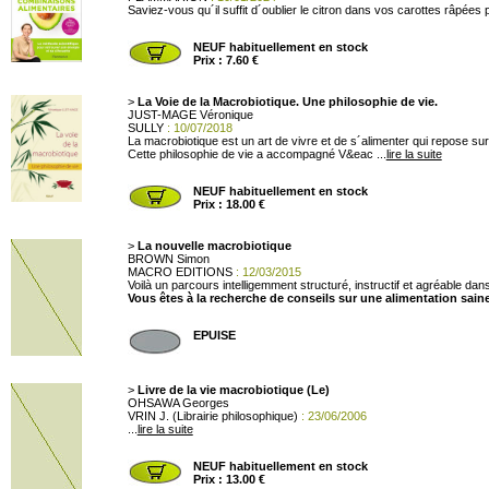
Saviez-vous qu´il suffit d´oublier le citron dans vos carottes râpées 
NEUF habituellement en stock
Prix : 7.60 €
>
La Voie de la Macrobiotique. Une philosophie de vie.
JUST-MAGE Véronique
SULLY
: 10/07/2018
La macrobiotique est un art de vivre et de s´alimenter qui repose s
Cette philosophie de vie a accompagné V&eac ...
lire la suite
NEUF habituellement en stock
Prix : 18.00 €
>
La nouvelle macrobiotique
BROWN Simon
MACRO EDITIONS
: 12/03/2015
Voilà un parcours intelligemment structuré, instructif et agréable da
Vous êtes à la recherche de conseils sur une alimentation sai
EPUISE
>
Livre de la vie macrobiotique (Le)
OHSAWA Georges
VRIN J. (Librairie philosophique)
: 23/06/2006
...
lire la suite
NEUF habituellement en stock
Prix : 13.00 €