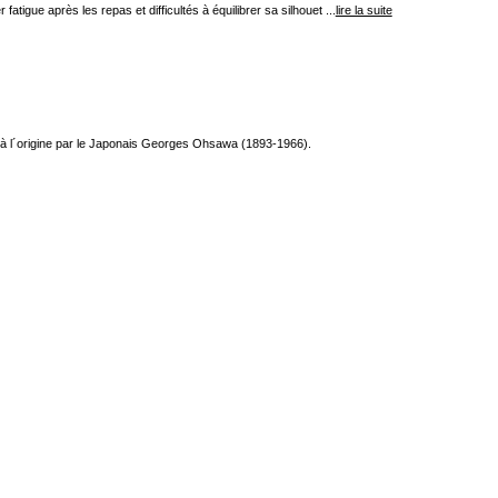
tigue après les repas et difficultés à équilibrer sa silhouet ...
lire la suite
e à l´origine par le Japonais Georges Ohsawa (1893-1966).