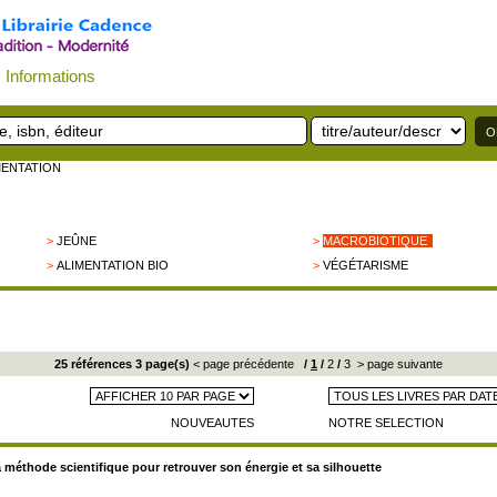
Informations
IMENTATION
>
JEÛNE
>
MACROBIOTIQUE
>
ALIMENTATION BIO
>
VÉGÉTARISME
25 références 3 page(s)
< page précédente
/
1
/
2
/
3
> page suivante
NOUVEAUTES
NOTRE SELECTION
 méthode scientifique pour retrouver son énergie et sa silhouette