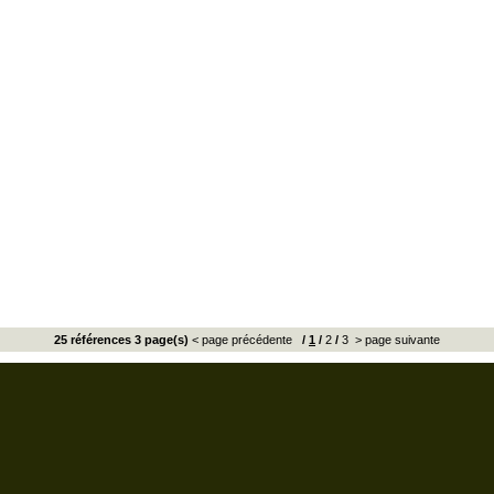
25 références 3 page(s)
< page précédente
/
1
/
2
/
3
> page suivante