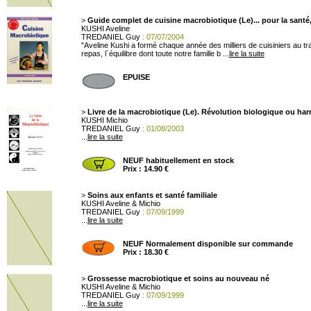
>
Guide complet de cuisine macrobiotique (Le)... pour la santé,
KUSHI Aveline
TREDANIEL Guy
: 07/07/2004
"Aveline Kushi a formé chaque année des milliers de cuisiniers au 
repas, l´équilibre dont toute notre famille b ...
lire la suite
EPUISE
>
Livre de la macrobiotique (Le). Révolution biologique ou harm
KUSHI Michio
TREDANIEL Guy
: 01/08/2003
...
lire la suite
NEUF habituellement en stock
Prix : 14.90 €
>
Soins aux enfants et santé familiale
KUSHI Aveline & Michio
TREDANIEL Guy
: 07/09/1999
...
lire la suite
NEUF Normalement disponible sur commande
Prix : 18.30 €
>
Grossesse macrobiotique et soins au nouveau né
KUSHI Aveline & Michio
TREDANIEL Guy
: 07/09/1999
...
lire la suite