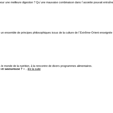
pour une meilleure digestion ? Qu´une mauvaise combinaison dans l´assiette pouvait entraîner fa
ur un ensemble de principes philosophiques issus de la culture de l´Extrême-Orient enseigné
ns le monde de la nutrition, à la rencontre de divers programmes alimentaires.
ne et savoureuse ?
< ...
lire la suite