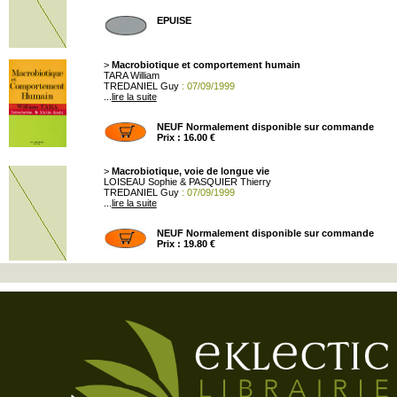
EPUISE
>
Macrobiotique et comportement humain
TARA William
TREDANIEL Guy
: 07/09/1999
...
lire la suite
NEUF Normalement disponible sur commande
Prix : 16.00 €
>
Macrobiotique, voie de longue vie
LOISEAU Sophie & PASQUIER Thierry
TREDANIEL Guy
: 07/09/1999
...
lire la suite
NEUF Normalement disponible sur commande
Prix : 19.80 €