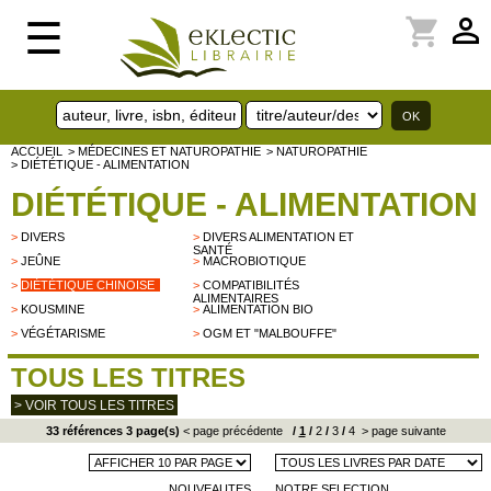
perm_identity
shopping_cart
☰
ACCUEIL
> MÉDECINES ET NATUROPATHIE
> NATUROPATHIE
> DIÉTÉTIQUE - ALIMENTATION
DIÉTÉTIQUE - ALIMENTATION
>
DIVERS
>
DIVERS ALIMENTATION ET
SANTÉ
>
JEÛNE
>
MACROBIOTIQUE
>
DIÉTÉTIQUE CHINOISE
>
COMPATIBILITÉS
ALIMENTAIRES
>
KOUSMINE
>
ALIMENTATION BIO
>
VÉGÉTARISME
>
OGM ET "MALBOUFFE"
TOUS LES TITRES
> VOIR TOUS LES TITRES
33 références 3 page(s)
< page précédente
/
1
/
2
/
3
/
4
> page suivante
NOUVEAUTES
NOTRE SELECTION