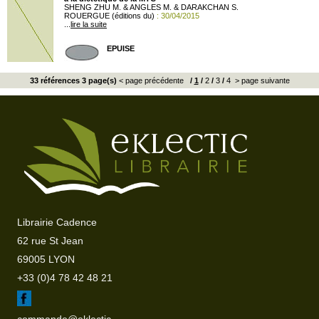
SHENG ZHU M. & ANGLES M. & DARAKCHAN S.
ROUERGUE (éditions du)
: 30/04/2015
...
lire la suite
EPUISE
33 références 3 page(s)
< page précédente
/
1
/
2
/
3
/
4
> page suivante
Librairie Cadence
62 rue St Jean
69005 LYON
+33 (0)4 78 42 48 21