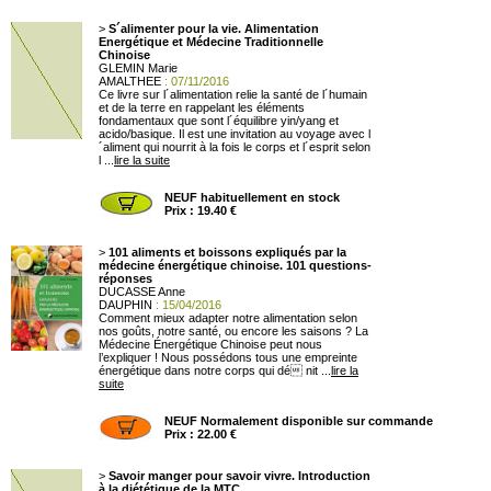
>
S´alimenter pour la vie. Alimentation
Energétique et Médecine Traditionnelle
Chinoise
GLEMIN Marie
AMALTHEE
: 07/11/2016
Ce livre sur l´alimentation relie la santé de l´humain
et de la terre en rappelant les éléments
fondamentaux que sont l´équilibre yin/yang et
acido/basique. Il est une invitation au voyage avec l
´aliment qui nourrit à la fois le corps et l´esprit selon
l ...
lire la suite
NEUF habituellement en stock
Prix : 19.40 €
>
101 aliments et boissons expliqués par la
médecine énergétique chinoise. 101 questions-
réponses
DUCASSE Anne
DAUPHIN
: 15/04/2016
Comment mieux adapter notre alimentation selon
nos goûts, notre santé, ou encore les saisons ? La
Médecine Énergétique Chinoise peut nous
l’expliquer ! Nous possédons tous une empreinte
énergétique dans notre corps qui dé nit ...
lire la
suite
NEUF Normalement disponible sur commande
Prix : 22.00 €
>
Savoir manger pour savoir vivre. Introduction
à la diététique de la MTC