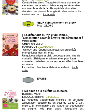
Considérées dans l’Antiquité chinoise comme de
savantes préparations thérapeutiques réservées
aux membres de la famille impériale dont elles
devaient promouvoir la longévité, elles ont ensuite
évolué au cour ...
lire la suite
NEUF habituellement en stock
Prix : 26.00 €
>
La diététique du Yin et du Yang. L
´alimentation adaptée à votre tempérament et à
votre santé
CHEN You-Wa Dr
MARABOUT
: 02/01/2020
"Un ouvrage répertoriant toutes les propriétés
énergétiques des aliments.
Un guide pratique et clair, proposant une mine de
conseils diététiques et alimentaires pour lutter
contre les maladies courantes et les affections liées
au stress.
La tradition chinoise a élaboré une diété ...
lire la
suite
EPUISE
>
Ma bible de la diététique chinoise
BORREL Marie
LEDUC.S Editions
: 28/06/2019
La médecine traditionnelle chinoise fait de notre
alimentation quotidienne un outil de santé à part
entière. Si notre manière de manger est susceptible
de soigner, elle peut aussi, lorsqu’elle est