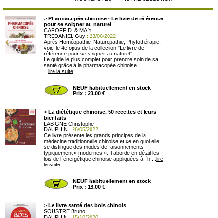
>
Pharmacopée chinoise - Le livre de référence
pour se soigner au naturel
CAROFF D. & MA Y.
TREDANIEL Guy
: 23/06/2022
Après Homéopathie, Naturopathie, Phytothérapie,
voici le 4e opus de la collection "Le livre de
référence pour se soigner au naturel"
Le guide le plus complet pour prendre soin de sa
santé grâce à la pharmacopée chinoise !
...
lire la suite
NEUF habituellement en stock
Prix : 23.00 €
>
La diététique chinoise. 50 recettes et leurs
bienfaits
LABIGNE Christophe
DAUPHIN
: 26/05/2022
Ce livre présente les grands principes de la
médecine traditionnelle chinoise et ce en quoi elle
se distingue des modes de raisonnements
typiquement « modernes ». Il aborde en détail les
lois de l´énergétique chinoise appliquées à l´h ...
lire
la suite
NEUF habituellement en stock
Prix : 18.00 €
>
Le livre santé des bols chinois
SOUSTRE Bruno
DAUPHIN
: 15/10/2020