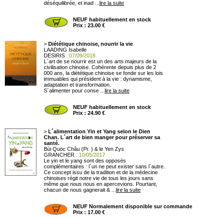
déséquilibrée, et inad ...
lire la suite
NEUF habituellement en stock
Prix : 23.00 €
>
Diététique chinoise, nourrir la vie
LAADING Isabelle
DESIRIS
: 07/09/2018
L´art de se nourrir est un des arts majeurs de la
civilisation chinoise. Cohérente depuis plus de 2
000 ans, la diététique chinoise se fonde sur les lois
immuables qui président à la vie : dynamisme,
adaptation et transformation.
S´alimenter pour conse ...
lire la suite
NEUF habituellement en stock
Prix : 24.90 €
>
L´alimentation Yin et Yang selon le Dien
Chan. L´art de bien manger pour préserver sa
santé.
Bùi Quöc Châu (Pr. ) & le Yen Zys
GRANCHER
: 10/05/2017
Le yin et le yang sont des opposés
complémentaires : l´un ne peut exister sans l´autre.
Ce concept issu de la tradition et de la médecine
chinoises régit notre vie de tous les jours sans
même que nous nous en apercevions. Pourtant,
chacun de nous gagnerait & ...
lire la suite
NEUF Normalement disponible sur commande
Prix : 17.00 €