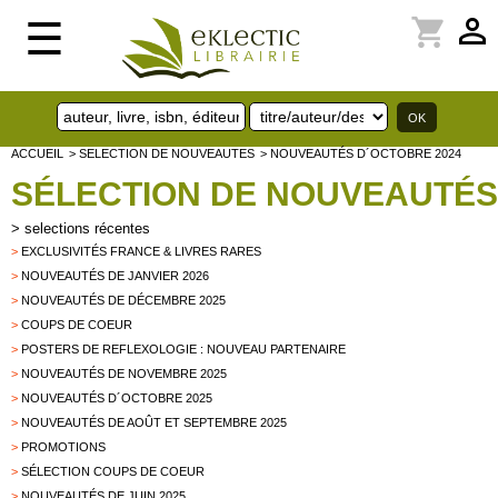
perm_identity
shopping_cart
☰
ACCUEIL
> SELECTION DE NOUVEAUTES
> NOUVEAUTÉS D´OCTOBRE 2024
SÉLECTION DE NOUVEAUTÉS
>
selections récentes
>
EXCLUSIVITÉS FRANCE & LIVRES RARES
>
NOUVEAUTÉS DE JANVIER 2026
>
NOUVEAUTÉS DE DÉCEMBRE 2025
>
COUPS DE COEUR
>
POSTERS DE REFLEXOLOGIE : NOUVEAU PARTENAIRE
>
NOUVEAUTÉS DE NOVEMBRE 2025
>
NOUVEAUTÉS D´OCTOBRE 2025
>
NOUVEAUTÉS DE AOÛT ET SEPTEMBRE 2025
>
PROMOTIONS
>
SÉLECTION COUPS DE COEUR
>
NOUVEAUTÉS DE JUIN 2025