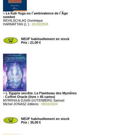
>
Le Kali-Yuga ou l´ambivalence de l´Âge
sombre
WOHLSCHLAG Dominique
HARMATTAN (L´)
: 01/10/2024
NEUF habituellement en stock
Prix : 21.00 €
>
L´Egypte secrète. Le Flambeau des Mystères
- Coffret Oracle (livre + 45 cartes)
MYRRHA & DJIAN GUTENBERG Samuel
Michel JONASZ éditions
: 09/10/2024
NEUF habituellement en stock
Prix : 35.00 €