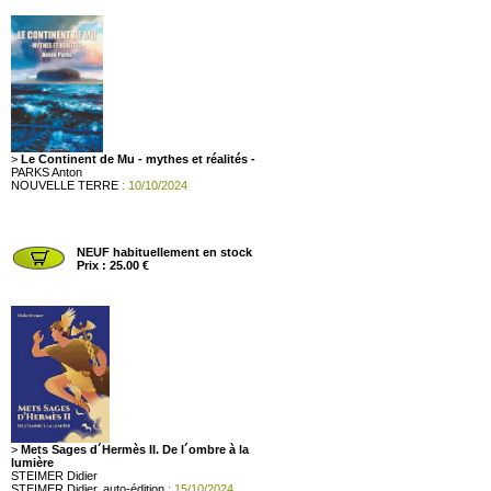
>
Le Continent de Mu - mythes et réalités -
PARKS Anton
NOUVELLE TERRE
: 10/10/2024
NEUF habituellement en stock
Prix : 25.00 €
>
Mets Sages d´Hermès II. De l´ombre à la
lumière
STEIMER Didier
STEIMER Didier, auto-édition
: 15/10/2024