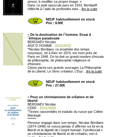
amour, à modifier sa propre image. »
Dans ce petit opuscule paru en 1933, Berdiaeff
réfléchit à l´aide de profondes intui ...
lire la suite
NEUF habituellement en stock
Prix : 9.90€
>
De la destination de l´homme. Essai d
´éthique paradoxale
BERDIAEV Nicolas
AGE D´HOMME
: 25/11/2010
"Nicolas Berdiaev, ce prophète des temps
nouveaux, né à Kiev en 1874, est mort près de
Paris en 1948. On lui doit un grand nombre d’essais
de philosophie, de philosophie religieuse et
d’histoire.
Citons parmi ses grands ouvrages La Philosophie
de la Liberté, Le Sens créateur, L’Esp ...
lire la suite
NEUF habituellement en stock
Prix : 27.00€
>
Pour un christianisme de création et de
liberté
BERDIAEV Nicolas
CERF
: 15/11/2009
"Textes rassemblés et traduits du russe par Céline
Marangé
*******
Penseur engagé dans son temps, Nicolas Berdiaev
(1874-1948) ne cessa jamais d´affirmer sa foi en la
liberté et la dignité de l´esprit humain. Il professait «
un christianisme de liberté et de création, non d