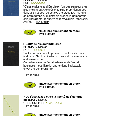
BERDIAEV Nicolas
L&R
: 04/04/2024
"C’est le plus grand Berdiaev, l’un des penseurs les
plus incisifs du XXe siècle, le plus prophétique des
écrivains russes, qui analyse ici avec feu l’histoire
de notre temps et qui met en procès la démocratie
et le libéralisme, la guerre et la révolution, l’anarchie
et l’État, ...
lire la suite
NEUF habituellement en stock
Prix : 20.00€
>
Ecrits sur le communisme
BERDIAEV Nicolas
L&R
: 12/02/2024
Sont ici réunis pour la première fois les différents
textes de Nicolas Berdiaev traitant du communisme
et du marxisme.
Cet adversaire de l´égalitarisme et de l´esprit
bourgeois nous livre ici une critique implacable
envers le communisme.
...
lire la suite
NEUF habituellement en stock
Prix : 19.00€
>
De l´esclavage et de la liberté de l´homme
BERDIAEV Nicolas
OPEN CULTURE
: 23/01/2023
...
lire la suite
NEUF habituellement en stock