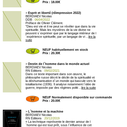
Prix : 18.00€
>
Esprit et liberté (réimpression 2022)
BERDIAEV Nicolas
DDB
: 06/04/2022
Préface de Olivier Clément.
"Dieu est vie et il ne peut se révéler que dans la vie
spirituelle. Mais les mystères de la vie divine ne
peuvent s´exprimer que par le langage intérieur de l
´expérience spirituelle, par un langage de vi ...
lire la
suite
NEUF habituellement en stock
Prix : 20.30€
>
Destin de l´homme dans le monde actuel
BERDIAEV Nicolas
RN Editions
: 09/02/2021
Dans ce texte important dans son œuvre, le
philosophe russe décrit le déclin de la spiritualité et
la déshumanisation d´un monde qui bascule vers le
totalitarisme (1936). Il analyse notamment l´idée de
guerre, imposée par des régimes politi ...
lire la suite
NEUF Normalement disponible sur commande
Prix : 20.00€
>
L´homme et la machine
BERDIAEV Nicolas
RN Editions
: 20/12/2019
« La technique représente le dernier amour de l
´homme qui est tout prêt, sous l´influence de cet