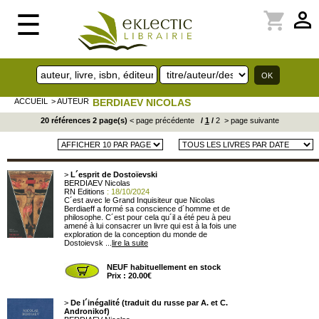
perm_identity
shopping_cart
☰
ACCUEIL
> AUTEUR
BERDIAEV NICOLAS
20 références 2 page(s)
< page précédente
/
1
/
2
> page suivante
>
L´esprit de Dostoïevski
BERDIAEV Nicolas
RN Editions
: 18/10/2024
C´est avec le Grand Inquisiteur que Nicolas
Berdiaeff a formé sa conscience d´homme et de
philosophe. C´est pour cela qu´il a été peu à peu
amené à lui consacrer un livre qui est à la fois une
exploration de la conception du monde de
Dostoievsk ...
lire la suite
NEUF habituellement en stock
Prix : 20.00€
>
De l´inégalité (traduit du russe par A. et C.
Andronikof)