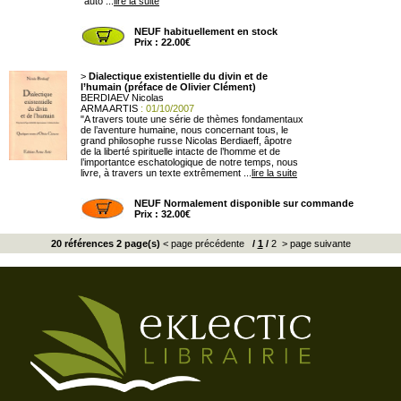
´auto ...
lire la suite
NEUF habituellement en stock
Prix : 22.00€
>
Dialectique existentielle du divin et de
l’humain (préface de Olivier Clément)
BERDIAEV Nicolas
ARMA ARTIS
: 01/10/2007
"A travers toute une série de thèmes fondamentaux
de l’aventure humaine, nous concernant tous, le
grand philosophe russe Nicolas Berdiaeff, âpotre
de la liberté spirituelle intacte de l’homme et de
l’importantce eschatologique de notre temps, nous
livre, à travers un texte extrêmement ...
lire la suite
NEUF Normalement disponible sur commande
Prix : 32.00€
20 références 2 page(s)
< page précédente
/
1
/
2
> page suivante