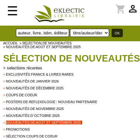
perm_identity
shopping_cart
☰
ACCUEIL
> SELECTION DE NOUVEAUTES
> NOUVEAUTÉS DE AOÛT ET SEPTEMBRE 2025
SÉLECTION DE NOUVEAUTÉS
>
selections récentes
>
EXCLUSIVITÉS FRANCE & LIVRES RARES
>
NOUVEAUTÉS DE JANVIER 2026
>
NOUVEAUTÉS DE DÉCEMBRE 2025
>
COUPS DE COEUR
>
POSTERS DE REFLEXOLOGIE : NOUVEAU PARTENAIRE
>
NOUVEAUTÉS DE NOVEMBRE 2025
>
NOUVEAUTÉS D´OCTOBRE 2025
>
NOUVEAUTÉS DE AOÛT ET SEPTEMBRE 2025
>
PROMOTIONS
>
SÉLECTION COUPS DE COEUR