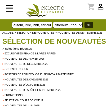
perm_identity
shopping_cart
☰
ACCUEIL
> SELECTION DE NOUVEAUTES
> NOUVEAUTÉS DE SEPTEMBRE 2021
SÉLECTION DE NOUVEAUTÉS
>
selections récentes
>
EXCLUSIVITÉS FRANCE & LIVRES RARES
>
NOUVEAUTÉS DE JANVIER 2026
>
NOUVEAUTÉS DE DÉCEMBRE 2025
>
COUPS DE COEUR
>
POSTERS DE REFLEXOLOGIE : NOUVEAU PARTENAIRE
>
NOUVEAUTÉS DE NOVEMBRE 2025
>
NOUVEAUTÉS D´OCTOBRE 2025
>
NOUVEAUTÉS DE AOÛT ET SEPTEMBRE 2025
>
PROMOTIONS
>
SÉLECTION COUPS DE COEUR
>
NOUVEAUTÉS DE JUIN 2025