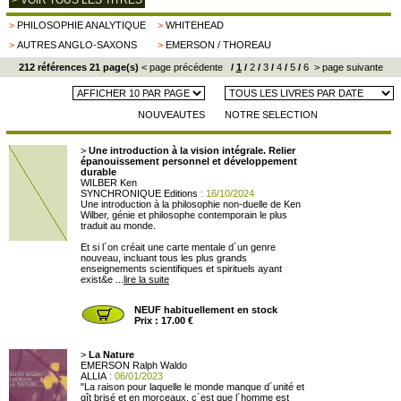
> VOIR TOUS LES TITRES
>
PHILOSOPHIE ANALYTIQUE
>
WHITEHEAD
>
AUTRES ANGLO-SAXONS
>
EMERSON / THOREAU
212 références 21 page(s)
< page précédente
/
1
/
2
/
3
/
4
/
5
/
6
> page suivante
NOUVEAUTES
NOTRE SELECTION
>
Une introduction à la vision intégrale. Relier
épanouissement personnel et développement
durable
WILBER Ken
SYNCHRONIQUE Editions
: 16/10/2024
Une introduction à la philosophie non-duelle de Ken
Wilber, génie et philosophe contemporain le plus
traduit au monde.
Et si l´on créait une carte mentale d´un genre
nouveau, incluant tous les plus grands
enseignements scientifiques et spirituels ayant
exist&e ...
lire la suite
NEUF habituellement en stock
Prix : 17.00 €
>
La Nature
EMERSON Ralph Waldo
ALLIA
: 06/01/2023
"La raison pour laquelle le monde manque d´unité et
gît brisé et en morceaux, c´est que l´homme est