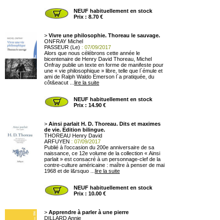
NEUF habituellement en stock
Prix : 8.70 €
>
Vivre une philosophie. Thoreau le sauvage.
ONFRAY Michel
PASSEUR (Le)
: 07/09/2017
Alors que nous célébrons cette année le
bicentenaire de Henry David Thoreau, Michel
Onfray publie un texte en forme de manifeste pour
une « vie philosophique » libre, telle que l´émule et
ami de Ralph Waldo Emerson l´a pratiquée, du
côt&eacut ...
lire la suite
NEUF habituellement en stock
Prix : 14.90 €
>
Ainsi parlait H. D. Thoreau. Dits et maximes
de vie. Edition bilingue.
THOREAU Henry David
ARFUYEN
: 07/09/2017
Publié à l’occasion du 200e anniversaire de sa
naissance, ce 12e volume de la collection « Ainsi
parlait » est consacré à un personnage-clef de la
contre-culture américaine : maître à penser de mai
1968 et de l&rsquo ...
lire la suite
NEUF habituellement en stock
Prix : 10.00 €
>
Apprendre à parler à une pierre
DILLARD Annie