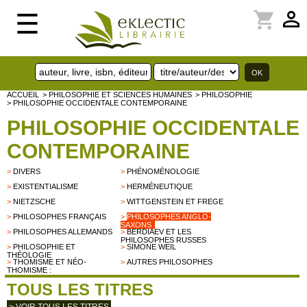
perm_identity
shopping_cart
☰
ACCUEIL
> PHILOSOPHIE ET SCIENCES HUMAINES
> PHILOSOPHIE
> PHILOSOPHIE OCCIDENTALE CONTEMPORAINE
PHILOSOPHIE OCCIDENTALE
CONTEMPORAINE
>
DIVERS
>
PHÉNOMÉNOLOGIE
>
EXISTENTIALISME
>
HERMÉNEUTIQUE
>
NIETZSCHE
>
WITTGENSTEIN ET FREGE
>
PHILOSOPHES FRANÇAIS
>
PHILOSOPHES ANGLO-
SAXONS
>
PHILOSOPHES ALLEMANDS
>
BERDIAEV ET LES
PHILOSOPHES RUSSES
>
PHILOSOPHIE ET
>
SIMONE WEIL
THÉOLOGIE
>
THOMISME ET NÉO-
>
AUTRES PHILOSOPHES
THOMISME :
TOUS LES TITRES