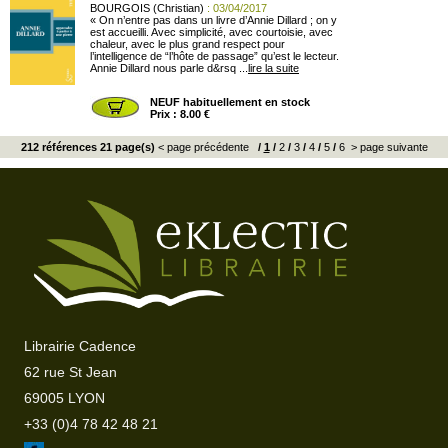
BOURGOIS (Christian)
: 03/04/2017
« On n’entre pas dans un livre d’Annie Dillard ; on y
est accueilli. Avec simplicité, avec courtoisie, avec
chaleur, avec le plus grand respect pour
l’intelligence de “l’hôte de passage” qu’est le lecteur.
Annie Dillard nous parle d&rsq ...
lire la suite
NEUF habituellement en stock
Prix : 8.00 €
212 références 21 page(s)
< page précédente
/
1
/
2
/
3
/
4
/
5
/
6
> page suivante
Librairie Cadence
62 rue St Jean
69005 LYON
+33 (0)4 78 42 48 21