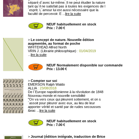
séparé d´avec lui-même. Il ne peut étudier la nature
tant qu´il ne satisfait pas à toutes les exigences de l
´esprit. L´amour lui est aussi nécessaire que la
faculté de percevoir. E ...
lire la suite
NEUF habituellement en stock
Prix : 7.00 €
>
Le concept de nature. Nouvelle édition
augmentée, au format de poche
WHITEHEAD Alfred North
VRIN J. (Librairie philosophique)
: 01/04/2019
...
lire la suite
NEUF Normalement disponible sur commande
Prix : 13.00 €
>
Compter sur soi
EMERSON Ralph Waldo
ALLIA
: 23/08/2018
De l´Europe napoléonienne à la révolution de 1848
Nouveau monde et nouvelle sensibilité
"On va vers ceux qui pleurent sottement, et on s
´assoit pour pleurer avec eux, au lieu de leur
apporter vérité et santé par de rudes secousses
&eac ...
lire la suite
NEUF habituellement en stock
Prix : 7.00 €
>
Journal (édition intégrale, traduction de Brice