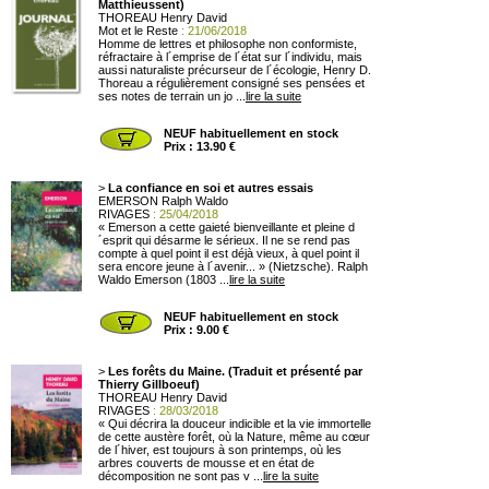
Matthieussent)
THOREAU Henry David
Mot et le Reste
: 21/06/2018
Homme de lettres et philosophe non conformiste,
réfractaire à l´emprise de l´état sur l´individu, mais
aussi naturaliste précurseur de l´écologie, Henry D.
Thoreau a régulièrement consigné ses pensées et
ses notes de terrain un jo ...
lire la suite
NEUF habituellement en stock
Prix : 13.90 €
>
La confiance en soi et autres essais
EMERSON Ralph Waldo
RIVAGES
: 25/04/2018
« Emerson a cette gaieté bienveillante et pleine d
´esprit qui désarme le sérieux. Il ne se rend pas
compte à quel point il est déjà vieux, à quel point il
sera encore jeune à l´avenir... » (Nietzsche). Ralph
Waldo Emerson (1803 ...
lire la suite
NEUF habituellement en stock
Prix : 9.00 €
>
Les forêts du Maine. (Traduit et présenté par
Thierry Gillboeuf)
THOREAU Henry David
RIVAGES
: 28/03/2018
« Qui décrira la douceur indicible et la vie immortelle
de cette austère forêt, où la Nature, même au cœur
de l´hiver, est toujours à son printemps, où les
arbres couverts de mousse et en état de
décomposition ne sont pas v ...
lire la suite