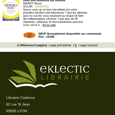
vous une immunité sur mesure
MAIRET Bruno
SOLAR
: 15/09/2021
Savez-vous qu´un bon microbiote est votre
première barrière anti-infectieuse ? que les aliments
gras ou sucrés vous exposent au risque de faire
des inflammations sévères ? que plus de 30
vitamines, minéraux et micronutriments peuvent
vous servir à ...
lire la suite
NEUF Normalement disponible sur commande
Prix : 19.50€
2 références 0 page(s)
< page précédente
/
1
> page suivante
Librairie Cadence
62 rue St Jean
69005 LYON