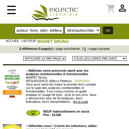
perm_identity
shopping_cart
☰
ACCUEIL
> AUTEUR
MAIRET BRUNO
2 références 0 page(s)
< page précédente
/
1
> page suivante
>
Maîtrisez votre protocole santé avec les
analyses nutritionnelles & fonctionnelles
MAIRET Bruno
RESURGENCE (Marco Pietteur)
: 18/09/2023
Vous avez entre les mains le premier livre complet
sur le sujet des analyses nutritionnelles et
fonctionnelles. Il est conçu comme un guide
pratique à l´usage de tous : pros et non pros. Vous
y découvrirez plus de 50 analyses, leurs
indications, leurs interprétations ...
lire la suite
NEUF habituellement en stock
Prix : 24.50€
>
Défendez-vous ! Contre les infections, taillez-