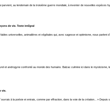
 qui parvient, au lendemain de la troisième guerre mondiale, à inventer de nouvelles espèces h
leçons de vie. Texte intégral
 fables universelles, animalières et végétales qui, avec sagesse et optimisme, nous parlent d´
rel et androgyne confronté au monde des humains. Balzac culmine ici dans le mysticisme, le 
 vie.
ouvrais à la poésie et entrais, comme par effraction, dans la voie de la création... » Depuis so