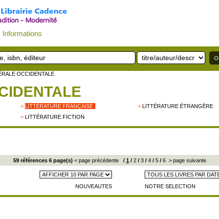
Informations
ÉRALE OCCIDENTALE
CIDENTALE
>
LITTÉRATURE FRANÇAISE
>
LITTÉRATURE ÉTRANGÈRE
>
LITTÉRATURE FICTION
59 références 6 page(s)
< page précédente
/
1
/
2
/
3
/
4
/
5
/
6
> page suivante
NOUVEAUTES
NOTRE SELECTION