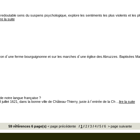
 redoutable sens du suspens psychologique, explore les sentiments les plus violents et les 
ire la suite
on d´une ferme bourguignonne et sur les marches d´une église des Abruzzes. Baptisées Maria 
de notre langue française ?
juillet 1621, dans la bonne ville de Château-Thierry, juste à l´entrée de la Ch ...
lire la suite
59 références 6 page(s)
< page précédente
/
1
/
2
/
3
/
4
/
5
/
6
> page suivante