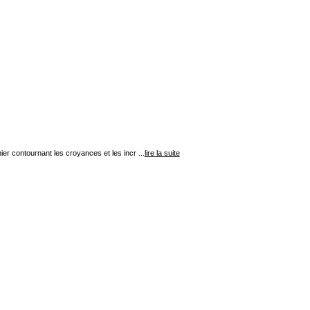
er contournant les croyances et les incr ...
lire la suite