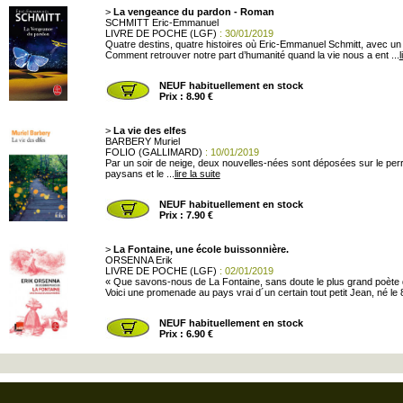
>
La vengeance du pardon - Roman
SCHMITT Eric-Emmanuel
LIVRE DE POCHE (LGF)
: 30/01/2019
Quatre destins, quatre histoires où Eric-Emmanuel Schmitt, avec un
Comment retrouver notre part d’humanité quand la vie nous a ent ...
l
NEUF habituellement en stock
Prix : 8.90 €
>
La vie des elfes
BARBERY Muriel
FOLIO (GALLIMARD)
: 10/01/2019
Par un soir de neige, deux nouvelles-nées sont déposées sur le perr
paysans et le ...
lire la suite
NEUF habituellement en stock
Prix : 7.90 €
>
La Fontaine, une école buissonnière.
ORSENNA Erik
LIVRE DE POCHE (LGF)
: 02/01/2019
« Que savons-nous de La Fontaine, sans doute le plus grand poète 
Voici une promenade au pays vrai d´un certain tout petit Jean, né le 8 
NEUF habituellement en stock
Prix : 6.90 €