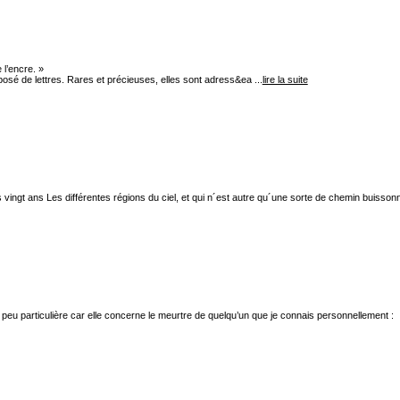
 l’encre. »
posé de lettres. Rares et précieuses, elles sont adress&ea ...
lire la suite
vingt ans Les différentes régions du ciel, et qui n´est autre qu´une sorte de chemin buissonni
eu particulière car elle concerne le meurtre de quelqu’un que je connais personnellement :