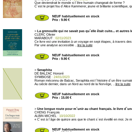
Que deviendrait le monde si l´être humain changeait de forme ?
C´est le projet fou d´Alice Kammerer, jeune et brillante scientifique,
NEUF habituellement en stock
Prix : 9.90 €
>
La grenouille qui ne savait pas qu´elle était cuite... et autres 
CLERC Olivier
MARABOUT
: 02/11/2023
Ce livre est une invitation à un voyage en sept étapes, à travers des
Par une analyse accessible ...
lire la suite
NEUF habituellement en stock
Prix : 9.90 €
>
Seraphita
DE BALZAC Honoré
SYMBIOSE
: 24/01/2023
Roman méconnu de Balzac, Seraphita est l´histoire d´un être surnatu
Au siècle dernier, dans un fiord au nord de la Norvège, ...
lire la suite
NEUF habituellement en stock
Prix : 15.00 €
>
Une longue route pour m´unir au chant français. le livre d´une
CHENG François
ALBIN MICHEL
: 10/10/2022
« C´est à l´âge de quinze ans que le chant s´est éveillé en moi. Je m´
NEUF habituellement en stock