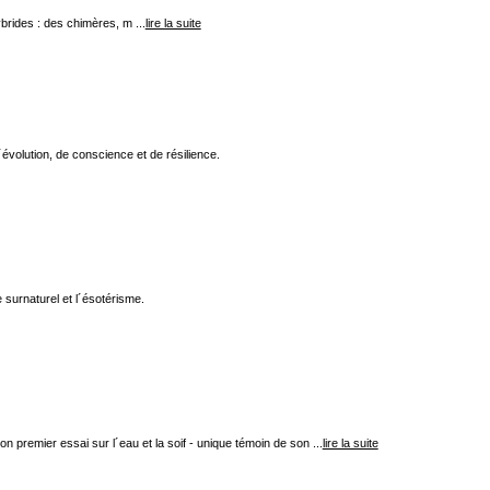
ybrides : des chimères, m ...
lire la suite
évolution, de conscience et de résilience.
surnaturel et l´ésotérisme.
n premier essai sur l´eau et la soif - unique témoin de son ...
lire la suite