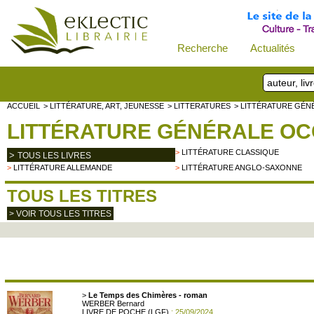
Recherche
Actualités
ACCUEIL
> LITTÉRATURE, ART, JEUNESSE
> LITTERATURES
> LITTÉRATURE GÉN
LITTÉRATURE GÉNÉRALE OC
>
LITTÉRATURE CLASSIQUE
>
TOUS LES LIVRES
>
LITTÉRATURE ALLEMANDE
>
LITTÉRATURE ANGLO-SAXONNE
TOUS LES TITRES
> VOIR TOUS LES TITRES
>
Le Temps des Chimères - roman
WERBER Bernard
LIVRE DE POCHE (LGF)
: 25/09/2024