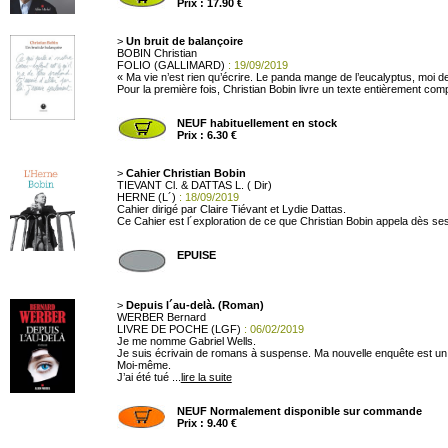
Prix : 17.90 €
>
Un bruit de balançoire
BOBIN Christian
FOLIO (GALLIMARD)
: 19/09/2019
« Ma vie n’est rien qu’écrire. Le panda mange de l’eucalyptus, moi de
Pour la première fois, Christian Bobin livre un texte entièrement com
NEUF habituellement en stock
Prix : 6.30 €
>
Cahier Christian Bobin
TIEVANT Cl. & DATTAS L. ( Dir)
HERNE (L´)
: 18/09/2019
Cahier dirigé par Claire Tiévant et Lydie Dattas.
Ce Cahier est l´exploration de ce que Christian Bobin appela dès ses 
EPUISE
>
Depuis l´au-delà. (Roman)
WERBER Bernard
LIVRE DE POCHE (LGF)
: 06/02/2019
Je me nomme Gabriel Wells.
Je suis écrivain de romans à suspense. Ma nouvelle enquête est un p
Moi-même.
J’ai été tué ...
lire la suite
NEUF Normalement disponible sur commande
Prix : 9.40 €