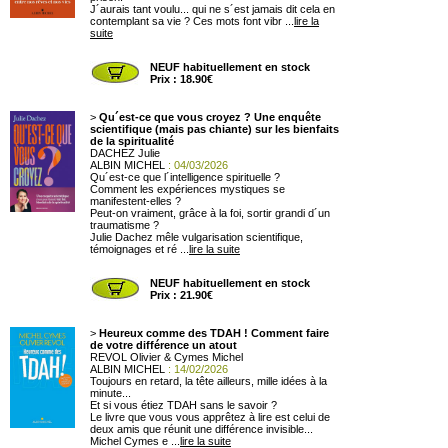
J´aurais tant voulu... qui ne s´est jamais dit cela en
contemplant sa vie ? Ces mots font vibr ...
lire la
suite
NEUF habituellement en stock
Prix : 18.90€
>
Qu´est-ce que vous croyez ? Une enquête
scientifique (mais pas chiante) sur les bienfaits
de la spiritualité
DACHEZ Julie
ALBIN MICHEL
: 04/03/2026
Qu´est-ce que l´intelligence spirituelle ?
Comment les expériences mystiques se
manifestent-elles ?
Peut-on vraiment, grâce à la foi, sortir grandi d´un
traumatisme ?
Julie Dachez mêle vulgarisation scientifique,
témoignages et ré ...
lire la suite
NEUF habituellement en stock
Prix : 21.90€
>
Heureux comme des TDAH ! Comment faire
de votre différence un atout
REVOL Olivier & Cymes Michel
ALBIN MICHEL
: 14/02/2026
Toujours en retard, la tête ailleurs, mille idées à la
minute...
Et si vous étiez TDAH sans le savoir ?
Le livre que vous vous apprêtez à lire est celui de
deux amis que réunit une différence invisible...
Michel Cymes e ...
lire la suite