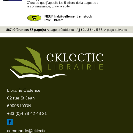
C´est ce que j´appelle les 5 piliers de la sagesse :
la connaissance, ...
lire la suite
NEUF habituellement en stock
Prix : 19.90€
867 références 87 page(s)
< page précédente
/
1
/
2
/
3
/
4
/
5
/
6
> page suivante
Librairie Cadence
62 rue St Jean
69005 LYON
+33 (0)4 78 42 48 21
commande@eklectic-