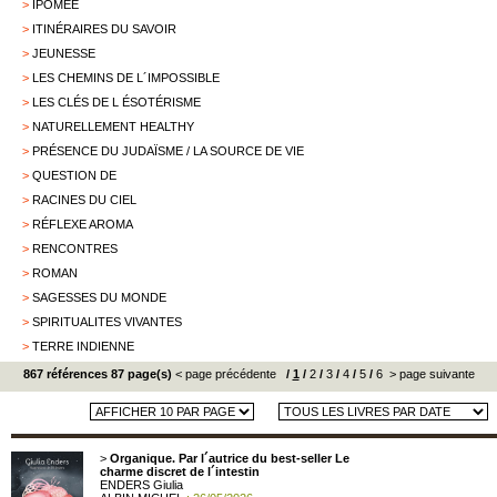
>
IPOMEE
>
ITINÉRAIRES DU SAVOIR
>
JEUNESSE
>
LES CHEMINS DE L´IMPOSSIBLE
>
LES CLÉS DE L ÉSOTÉRISME
>
NATURELLEMENT HEALTHY
>
PRÉSENCE DU JUDAÏSME / LA SOURCE DE VIE
>
QUESTION DE
>
RACINES DU CIEL
>
RÉFLEXE AROMA
>
RENCONTRES
>
ROMAN
>
SAGESSES DU MONDE
>
SPIRITUALITES VIVANTES
>
TERRE INDIENNE
867 références 87 page(s)
< page précédente
/
1
/
2
/
3
/
4
/
5
/
6
> page suivante
>
Organique. Par l´autrice du best-seller Le
charme discret de l´intestin
ENDERS Giulia