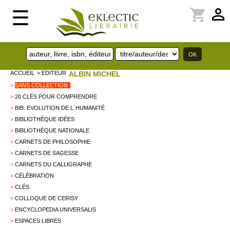
perm_identity
shopping_cart
☰
ACCUEIL
> EDITEUR
ALBIN MICHEL
>
SANS COLLECTION
>
20 CLÉS POUR COMPRENDRE
>
BIB. EVOLUTION DE L´HUMANITÉ
>
BIBLIOTHÉQUE IDÉES
>
BIBLIOTHÈQUE NATIONALE
>
CARNETS DE PHILOSOPHIE
>
CARNETS DE SAGESSE
>
CARNETS DU CALLIGRAPHE
>
CÉLÉBRATION
>
CLÉS
>
COLLOQUE DE CERISY
>
ENCYCLOPEDIA UNIVERSALIS
>
ESPACES LIBRES