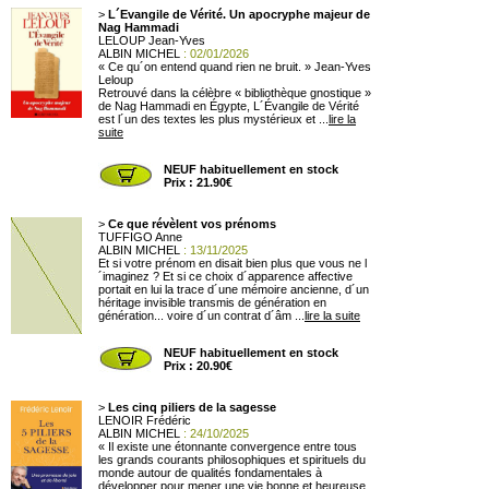
>
L´Evangile de Vérité. Un apocryphe majeur de
Nag Hammadi
LELOUP Jean-Yves
ALBIN MICHEL
: 02/01/2026
« Ce qu´on entend quand rien ne bruit. » Jean-Yves
Leloup
Retrouvé dans la célèbre « bibliothèque gnostique »
de Nag Hammadi en Égypte, L´Évangile de Vérité
est l´un des textes les plus mystérieux et ...
lire la
suite
NEUF habituellement en stock
Prix : 21.90€
>
Ce que révèlent vos prénoms
TUFFIGO Anne
ALBIN MICHEL
: 13/11/2025
Et si votre prénom en disait bien plus que vous ne l
´imaginez ? Et si ce choix d´apparence affective
portait en lui la trace d´une mémoire ancienne, d´un
héritage invisible transmis de génération en
génération... voire d´un contrat d´âm ...
lire la suite
NEUF habituellement en stock
Prix : 20.90€
>
Les cinq piliers de la sagesse
LENOIR Frédéric
ALBIN MICHEL
: 24/10/2025
« Il existe une étonnante convergence entre tous
les grands courants philosophiques et spirituels du
monde autour de qualités fondamentales à
développer pour mener une vie bonne et heureuse.