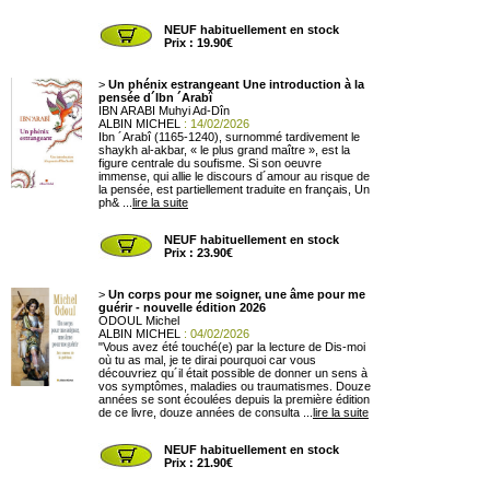
NEUF habituellement en stock
Prix : 19.90€
>
Un phénix estrangeant Une introduction à la
pensée d´Ibn ´Arabî
IBN ARABI Muhyi Ad-Dîn
ALBIN MICHEL
: 14/02/2026
Ibn ´Arabî (1165-1240), surnommé tardivement le
shaykh al-akbar, « le plus grand maître », est la
figure centrale du soufisme. Si son oeuvre
immense, qui allie le discours d´amour au risque de
la pensée, est partiellement traduite en français, Un
ph& ...
lire la suite
NEUF habituellement en stock
Prix : 23.90€
>
Un corps pour me soigner, une âme pour me
guérir - nouvelle édition 2026
ODOUL Michel
ALBIN MICHEL
: 04/02/2026
"Vous avez été touché(e) par la lecture de Dis-moi
où tu as mal, je te dirai pourquoi car vous
découvriez qu´il était possible de donner un sens à
vos symptômes, maladies ou traumatismes. Douze
années se sont écoulées depuis la première édition
de ce livre, douze années de consulta ...
lire la suite
NEUF habituellement en stock
Prix : 21.90€