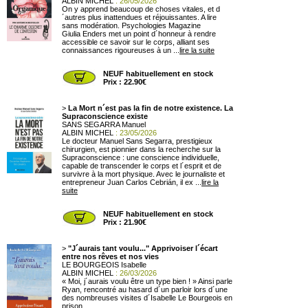
ALBIN MICHEL
: 26/05/2026
On y apprend beaucoup de choses vitales, et d
´autres plus inattendues et réjouissantes. A lire
sans modération. Psychologies Magazine
Giulia Enders met un point d´honneur à rendre
accessible ce savoir sur le corps, alliant ses
connaissances rigoureuses à un ...
lire la suite
NEUF habituellement en stock
Prix : 22.90€
>
La Mort n´est pas la fin de notre existence. La
Supraconscience existe
SANS SEGARRA Manuel
ALBIN MICHEL
: 23/05/2026
Le docteur Manuel Sans Segarra, prestigieux
chirurgien, est pionnier dans la recherche sur la
Supraconscience : une conscience individuelle,
capable de transcender le corps et l´esprit et de
survivre à la mort physique. Avec le journaliste et
entrepreneur Juan Carlos Cebrián, il ex ...
lire la
suite
NEUF habituellement en stock
Prix : 21.90€
>
"J´aurais tant voulu..." Apprivoiser l´écart
entre nos rêves et nos vies
LE BOURGEOIS Isabelle
ALBIN MICHEL
: 26/03/2026
« Moi, j´aurais voulu être un type bien ! » Ainsi parle
Ryan, rencontré au hasard d´un parloir lors d´une
des nombreuses visites d´Isabelle Le Bourgeois en
prison.