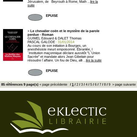
Jérusalem, de Beyrouth à Rome, Math ...
lire la
suite
EPUISE
>
Le chevalier coën et le mystère de la parole
perdue - Roman
GUIMEL Edouard & DALET Thomas
PASCAL GALODE
: 31/01/2014
Au cours de son initiation à Bourges, un
anesthésiste meurt empoisonné. Ébranlée, l
´Institution maçonnique déclare aussitôt "L´Union
Sacrée" et mandate alors Jean Gibelain pour
résoudre l´affaire. Un fou de Dieu, alli ...
lire la suite
EPUISE
85 références 9 page(s)
< page précédente
/
1
/
2
/
3
/
4
/
5
/
6
/
7
/
8
/
9
> page suivante