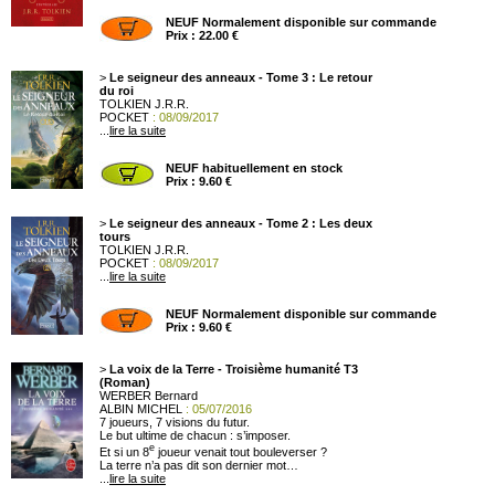
NEUF Normalement disponible sur commande
Prix : 22.00 €
>
Le seigneur des anneaux - Tome 3 : Le retour
du roi
TOLKIEN J.R.R.
POCKET
: 08/09/2017
...
lire la suite
NEUF habituellement en stock
Prix : 9.60 €
>
Le seigneur des anneaux - Tome 2 : Les deux
tours
TOLKIEN J.R.R.
POCKET
: 08/09/2017
...
lire la suite
NEUF Normalement disponible sur commande
Prix : 9.60 €
>
La voix de la Terre - Troisième humanité T3
(Roman)
WERBER Bernard
ALBIN MICHEL
: 05/07/2016
7 joueurs, 7 visions du futur.
Le but ultime de chacun : s’imposer.
e
Et si un 8
joueur venait tout bouleverser ?
La terre n’a pas dit son dernier mot…
...
lire la suite