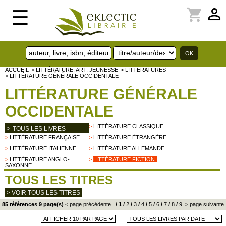
perm_identity
shopping_cart
☰
ACCUEIL
> LITTÉRATURE, ART, JEUNESSE
> LITTERATURES
> LITTÉRATURE GÉNÉRALE OCCIDENTALE
LITTÉRATURE GÉNÉRALE
OCCIDENTALE
>
LITTÉRATURE CLASSIQUE
>
TOUS LES LIVRES
>
LITTÉRATURE FRANÇAISE
>
LITTÉRATURE ÉTRANGÈRE
>
LITTÉRATURE ITALIENNE
>
LITTÉRATURE ALLEMANDE
>
LITTÉRATURE ANGLO-
>
LITTÉRATURE FICTION
SAXONNE
TOUS LES TITRES
> VOIR TOUS LES TITRES
85 références 9 page(s)
< page précédente
/
1
/
2
/
3
/
4
/
5
/
6
/
7
/
8
/
9
> page suivante