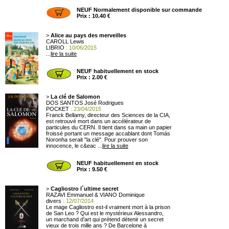
NEUF Normalement disponible sur commande
Prix : 10.40 €
>
Alice au pays des merveilles
CAROLL Lewis
LIBRIO
: 10/06/2015
...
lire la suite
NEUF habituellement en stock
Prix : 2.00 €
>
La clé de Salomon
DOS SANTOS José Rodrigues
POCKET
: 23/04/2015
Franck Bellamy, directeur des Sciences de la CIA,
est retrouvé mort dans un accélérateur de
particules du CERN. Il tient dans sa main un papier
froissé portant un message accablant dont Tomás
Noronha serait "la clé". Pour prouver son
innocence, le c&eac ...
lire la suite
NEUF habituellement en stock
Prix : 9.50 €
>
Cagliostro l´ultime secret
RAZAVI Emmanuel & VIANO Dominique
divers
: 12/07/2014
Le mage Cagliostro est-il vraiment mort à la prison
de San Leo ? Qui est le mystérieux Alessandro,
un
marchand d’art qui prétend détenir un secret
vieux de trois mille ans ? De Barcelone à