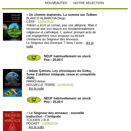
NOUVEAUTES
NOTRE SELECTION
>
Un chemin inattendu. La somme sur Tolkien
BLANCO ALBAROVA Diego
CERF
: 15/06/2023
Tolkien a écrit un roman, pas une allégorie. Mais il
reconnait que son œuvre est fondamentalement
religieuse et catholique. L´auteur, prenant acte de
cet engagement nous propose sa lecture
chrétienne du Seigneur des Anneaux.
Le Seigneur des Anneaux ? Vous l´avez ...
lire la
suite
NEUF habituellement en stock
Prix : 20.00 €
>
Adam Genisis. Les chroniques du Girku,
Tome 2 (édition intégrale, revue et complétée
2020)
PARKS Anton
NOUVELLE TERRE
: 01/06/2020
...
lire la suite
NEUF habituellement en stock
Prix : 25.00 €
>
Le Seigneur des anneaux - nouvelle
traduction - l´intégrale
TOLKIEN J.R.R.
POCKET
: 13/09/2018
...
lire la suite