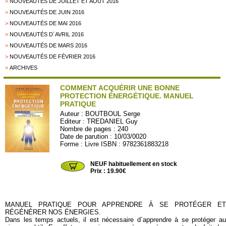
>
NOUVEAUTÉS DE JUILLET ET AOÛT 2016
>
NOUVEAUTÉS DE JUIN 2016
>
NOUVEAUTÉS DE MAI 2016
>
NOUVEAUTÉS D´AVRIL 2016
>
NOUVEAUTÉS DE MARS 2016
>
NOUVEAUTÉS DE FÉVRIER 2016
>
ARCHIVES
COMMENT ACQUÉRIR UNE BONNE
PROTECTION ÉNERGÉTIQUE. MANUEL
PRATIQUE
Auteur :
BOUTBOUL Serge
Editeur :
TREDANIEL Guy
Nombre de pages : 240
Date de parution : 10/03/0020
Forme : Livre ISBN : 9782361883218
T1924
NEUF habituellement en stock
Prix : 19.90€
MANUEL PRATIQUE POUR APPRENDRE À SE PROTÉGER ET
RÉGÉNÉRER NOS ÉNERGIES.
Dans les temps actuels, il est nécessaire d´apprendre à se protéger au