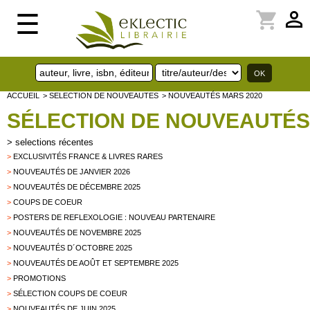
perm_identity
shopping_cart
☰
ACCUEIL
> SELECTION DE NOUVEAUTES
> NOUVEAUTÉS MARS 2020
SÉLECTION DE NOUVEAUTÉS
>
selections récentes
>
EXCLUSIVITÉS FRANCE & LIVRES RARES
>
NOUVEAUTÉS DE JANVIER 2026
>
NOUVEAUTÉS DE DÉCEMBRE 2025
>
COUPS DE COEUR
>
POSTERS DE REFLEXOLOGIE : NOUVEAU PARTENAIRE
>
NOUVEAUTÉS DE NOVEMBRE 2025
>
NOUVEAUTÉS D´OCTOBRE 2025
>
NOUVEAUTÉS DE AOÛT ET SEPTEMBRE 2025
>
PROMOTIONS
>
SÉLECTION COUPS DE COEUR
>
NOUVEAUTÉS DE JUIN 2025