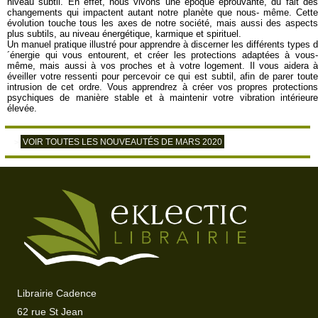
niveau subtil. En effet, nous vivons une époque éprouvante, du fait des
changements qui impactent autant notre planète que nous- même. Cette
évolution touche tous les axes de notre société, mais aussi des aspects
plus subtils, au niveau énergétique, karmique et spirituel.
Un manuel pratique illustré pour apprendre à discerner les différents types d
´énergie qui vous entourent, et créer les protections adaptées à vous-
même, mais aussi à vos proches et à votre logement. Il vous aidera à
éveiller votre ressenti pour percevoir ce qui est subtil, afin de parer toute
intrusion de cet ordre. Vous apprendrez à créer vos propres protections
psychiques de manière stable et à maintenir votre vibration intérieure
élevée.
VOIR TOUTES LES NOUVEAUTÉS DE MARS 2020
>
Librairie Cadence
62 rue St Jean