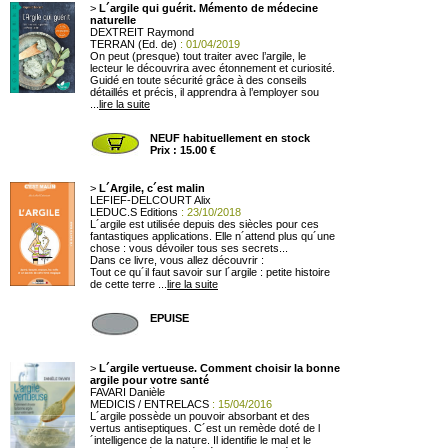
>
L´argile qui guérit. Mémento de médecine
naturelle
DEXTREIT Raymond
TERRAN (Ed. de)
: 01/04/2019
On peut (presque) tout traiter avec l’argile, le
lecteur le découvrira avec étonnement et curiosité.
Guidé en toute sécurité grâce à des conseils
détaillés et précis, il apprendra à l’employer sou
...
lire la suite
NEUF habituellement en stock
Prix : 15.00 €
>
L´Argile, c´est malin
LEFIEF-DELCOURT Alix
LEDUC.S Editions
: 23/10/2018
L´argile est utilisée depuis des siècles pour ces
fantastiques applications. Elle n´attend plus qu´une
chose : vous dévoiler tous ses secrets...
Dans ce livre, vous allez découvrir :
Tout ce qu´il faut savoir sur l´argile : petite histoire
de cette terre ...
lire la suite
EPUISE
>
L´argile vertueuse. Comment choisir la bonne
argile pour votre santé
FAVARI Danièle
MEDICIS / ENTRELACS
: 15/04/2016
L´argile possède un pouvoir absorbant et des
vertus antiseptiques. C´est un remède doté de l
´intelligence de la nature. Il identifie le mal et le