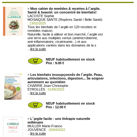
>
Mon cahier de remèdes & recettes à l´argile.
Santé & beauté: un concentré de bienfaits!
LACOSTE Sophie
MOSAIQUE SANTE (Repères Santé / Belle Santé)
: 13/02/2025
Tous les bienfaits de l´argile en 120 recettes et
remèdes maison.
Naturelle, facile à utiliser et bon marché, l´argile est
une terre aux multiples vertus (antimicrobienne,
anti-inflammatoire, cicatrisante...) et aux
applications variées dans les domaines de la s
...
lire la suite
NEUF habituellement en stock
Prix : 9.00 €
>
Les bienfaits insoupçonnés de l´argile. Peau,
articulations, infections, digestion... Se soigner
autrement au quotidien
CHARRIE Jean-Christophe
EYROLLES
: 01/06/2023
...
lire la suite
NEUF habituellement en stock
Prix : 12.00 €
>
L´argile facile - une thérapie naturelle
millénaire
MULLER Marie-France
JOUVENCE
: 20/04/2022
...
lire la suite