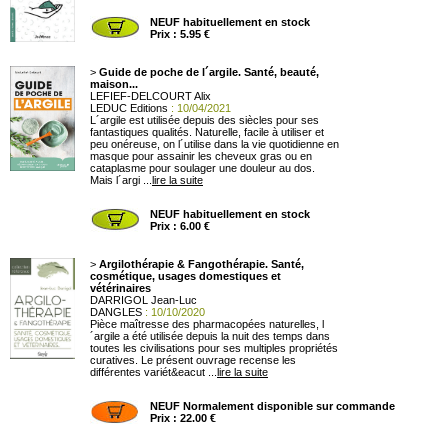
NEUF habituellement en stock
Prix : 5.95 €
>
Guide de poche de l´argile. Santé, beauté,
maison...
LEFIEF-DELCOURT Alix
LEDUC Editions
: 10/04/2021
L´argile est utilisée depuis des siècles pour ses
fantastiques qualités. Naturelle, facile à utiliser et
peu onéreuse, on l´utilise dans la vie quotidienne en
masque pour assainir les cheveux gras ou en
cataplasme pour soulager une douleur au dos.
Mais l´argi ...
lire la suite
NEUF habituellement en stock
Prix : 6.00 €
>
Argilothérapie & Fangothérapie. Santé,
cosmétique, usages domestiques et
vétérinaires
DARRIGOL Jean-Luc
DANGLES
: 10/10/2020
Pièce maîtresse des pharmacopées naturelles, l
´argile a été utilisée depuis la nuit des temps dans
toutes les civilisations pour ses multiples propriétés
curatives. Le présent ouvrage recense les
différentes variét&eacut ...
lire la suite
NEUF Normalement disponible sur commande
Prix : 22.00 €