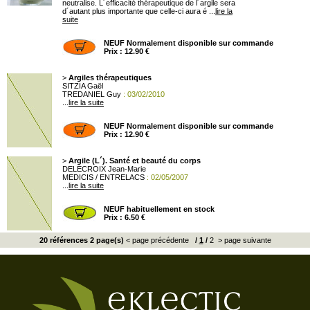
neutralise. L´efficacité thérapeutique de l´argile sera
d´autant plus importante que celle-ci aura é ...
lire la
suite
NEUF Normalement disponible sur commande
Prix : 12.90 €
>
Argiles thérapeutiques
SITZIA Gaël
TREDANIEL Guy
: 03/02/2010
...
lire la suite
NEUF Normalement disponible sur commande
Prix : 12.90 €
>
Argile (L´). Santé et beauté du corps
DELECROIX Jean-Marie
MEDICIS / ENTRELACS
: 02/05/2007
...
lire la suite
NEUF habituellement en stock
Prix : 6.50 €
20 références 2 page(s)
< page précédente
/
1
/
2
> page suivante