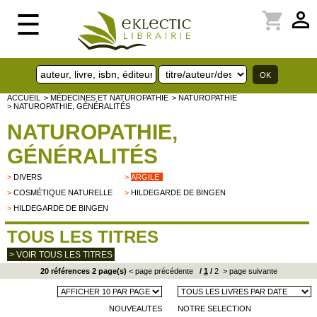
perm_identity
shopping_cart
☰
ACCUEIL
> MÉDECINES ET NATUROPATHIE
> NATUROPATHIE
> NATUROPATHIE, GÉNÉRALITÉS
NATUROPATHIE,
GÉNÉRALITÉS
>
DIVERS
>
ARGILE
>
COSMÉTIQUE NATURELLE
>
HILDEGARDE DE BINGEN
>
HILDEGARDE DE BINGEN
TOUS LES TITRES
> VOIR TOUS LES TITRES
20 références 2 page(s)
< page précédente
/
1
/
2
> page suivante
NOUVEAUTES
NOTRE SELECTION