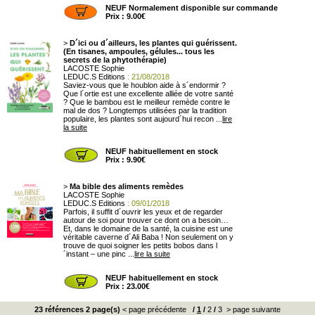
NEUF Normalement disponible sur commande
Prix : 9.00€
>
D´ici ou d´ailleurs, les plantes qui guérissent.
(En tisanes, ampoules, gélules... tous les
secrets de la phytothérapie)
LACOSTE Sophie
LEDUC.S Editions
: 21/08/2018
Saviez-vous que le houblon aide à s´endormir ?
Que l´ortie est une excellente alliée de votre santé
? Que le bambou est le meilleur remède contre le
mal de dos ? Longtemps utilisées par la tradition
populaire, les plantes sont aujourd´hui recon ...
lire
la suite
NEUF habituellement en stock
Prix : 9.90€
>
Ma bible des aliments remèdes
LACOSTE Sophie
LEDUC.S Editions
: 09/01/2018
Parfois, il suffit d´ouvrir les yeux et de regarder
autour de soi pour trouver ce dont on a besoin…
Et, dans le domaine de la santé, la cuisine est une
véritable caverne d´Ali Baba ! Non seulement on y
trouve de quoi soigner les petits bobos dans l
´instant – une pinc ...
lire la suite
NEUF habituellement en stock
Prix : 23.00€
23 références 2 page(s)
< page précédente
/
1
/
2
/
3
> page suivante