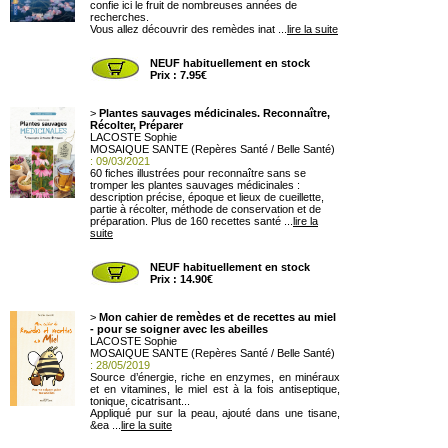
confie ici le fruit de nombreuses années de
recherches.
Vous allez découvrir des remèdes inat ...
lire la suite
NEUF habituellement en stock
Prix : 7.95€
>
Plantes sauvages médicinales. Reconnaître,
Récolter, Préparer
LACOSTE Sophie
MOSAIQUE SANTE (Repères Santé / Belle Santé)
: 09/03/2021
60 fiches illustrées pour reconnaître sans se
tromper les plantes sauvages médicinales :
description précise, époque et lieux de cueillette,
partie à récolter, méthode de conservation et de
préparation. Plus de 160 recettes santé ...
lire la
suite
NEUF habituellement en stock
Prix : 14.90€
>
Mon cahier de remèdes et de recettes au miel
- pour se soigner avec les abeilles
LACOSTE Sophie
MOSAIQUE SANTE (Repères Santé / Belle Santé)
: 28/05/2019
Source d’énergie, riche en enzymes, en minéraux
et en vitamines, le miel est à la fois antiseptique,
tonique, cicatrisant...
Appliqué pur sur la peau, ajouté dans une tisane,
&ea ...
lire la suite