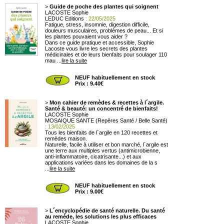
>
Guide de poche des plantes qui soignent
LACOSTE Sophie
LEDUC Editions
: 22/05/2025
Fatigue, stress, insomnie, digestion difficile,
douleurs musculaires, problèmes de peau... Et si
les plantes pouvaient vous aider ?
Dans ce guide pratique et accessible, Sophie
Lacoste vous livre les secrets des plantes
médicinales et de leurs bienfaits pour soulager 110
mau ...
lire la suite
NEUF habituellement en stock
Prix : 9.40€
>
Mon cahier de remèdes & recettes à l´argile.
Santé & beauté: un concentré de bienfaits!
LACOSTE Sophie
MOSAIQUE SANTE (Repères Santé / Belle Santé)
: 13/02/2025
Tous les bienfaits de l´argile en 120 recettes et
remèdes maison.
Naturelle, facile à utiliser et bon marché, l´argile est
une terre aux multiples vertus (antimicrobienne,
anti-inflammatoire, cicatrisante...) et aux
applications variées dans les domaines de la s
...
lire la suite
NEUF habituellement en stock
Prix : 9.00€
>
L´encyclopédie de santé naturelle. Du santé
au remède, les solutions les plus efficaces
LACOSTE Sophie