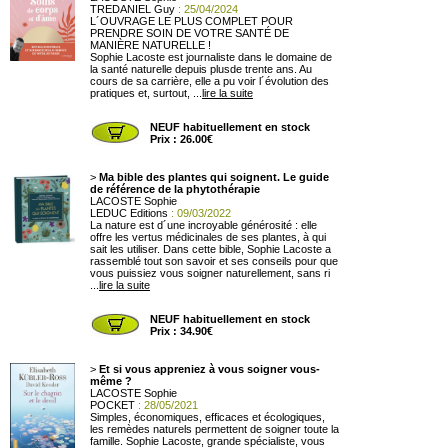
TREDANIEL Guy
: 25/04/2024
L´OUVRAGE LE PLUS COMPLET POUR
PRENDRE SOIN DE VOTRE SANTÉ DE
MANIÈRE NATURELLE !
Sophie Lacoste est journaliste dans le domaine de
la santé naturelle depuis plusde trente ans. Au
cours de sa carrière, elle a pu voir l´évolution des
pratiques et, surtout, ...
lire la suite
NEUF habituellement en stock
Prix : 26.00€
>
Ma bible des plantes qui soignent. Le guide
de référence de la phytothérapie
LACOSTE Sophie
LEDUC Editions
: 09/03/2022
La nature est d´une incroyable générosité : elle
offre les vertus médicinales de ses plantes, à qui
sait les utiliser. Dans cette bible, Sophie Lacoste a
rassemblé tout son savoir et ses conseils pour que
vous puissiez vous soigner naturellement, sans ri
...
lire la suite
NEUF habituellement en stock
Prix : 34.90€
>
Et si vous appreniez à vous soigner vous-
même ?
LACOSTE Sophie
POCKET
: 28/05/2021
Simples, économiques, efficaces et écologiques,
les remèdes naturels permettent de soigner toute la
famille. Sophie Lacoste, grande spécialiste, vous