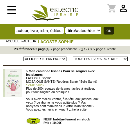
perm_identity
shopping_cart
☰
ACCUEIL
> AUTEUR
LACOSTE SOPHIE
23 références 2 page(s)
< page précédente
/
1
/
2
/
3
> page suivante
>
Mon cahier de tisanes Pour se soigner avec
les plantes
LACOSTE Sophie
MOSAIQUE SANTE (Repères Santé / Belle Santé)
: 21/01/2026
Plus de 200 recettes de tisanes faciles à réaliser,
pour tout soigner, ou presque !
Vous avez mal au ventre, à la tête, aux jambes, aux
yeux ? Le rhume ne vous quitte plus ? Vos
analyses sont mauvaises ? Votre libido flanche ?
Vous avez les nerfs en vrac ? ...
lire la suite
NEUF habituellement en stock
Prix : 10.00€