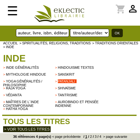
perm_identity
shopping_cart
☰
ACCUEIL
> SPIRITUALITÉS, RELIGIONS, TRADITIONS
> TRADITIONS ORIENTALES
> INDE
INDE
>
INDE GÉNÉRALITÉS
>
HINDOUISME TEXTES
>
MYTHOLOGIE HINDOUE
>
SANSKRIT
>
YOGA GÉNÉRALITÉS /
>
PATANJALI
PHILOSOPHIE
>
RAJA YOGA
>
SHIVAÏSME
>
VÉDANTA
>
TANTRISME
>
MAÎTRES DE L´INDE
>
AUROBINDO ET PENSÉE
CONTEMPORAINE
INDIENNE
>
HATHA YOGA
TOUS LES TITRES
> VOIR TOUS LES TITRES
36 références 4 page(s)
< page précédente
/
1
/
2
/
3
/
4
> page suivante