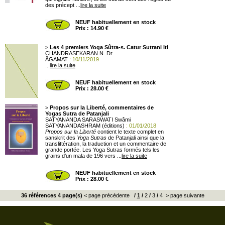
des précept ...
lire la suite
NEUF habituellement en stock
Prix : 14.90 €
>
Les 4 premiers Yoga Sûtra-s. Catur Sutrani Iti
CHANDRASEKARAN N. Dr
ÂGAMAT
: 10/11/2019
...
lire la suite
NEUF habituellement en stock
Prix : 28.00 €
>
Propos sur la Liberté, commentaires de
Yogas Sutra de Patanjali
SATYANANDA SARASWATI Swâmi
SATYANANDASHRAM (éditions)
: 01/01/2018
Propos sur la Liberté
contient le texte complet en
sanskrit des
Yoga Sutras
de Patanjali ainsi que la
translittération, la traduction et un commentaire de
grande portée. Les Yoga Sutras formés tels les
grains d’un mala de 196 vers ...
lire la suite
NEUF habituellement en stock
Prix : 28.00 €
36 références 4 page(s)
< page précédente
/
1
/
2
/
3
/
4
> page suivante