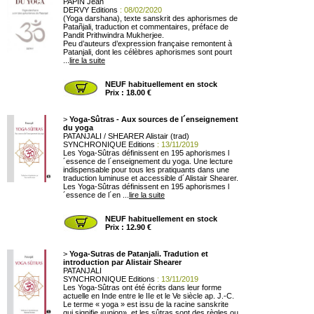
PAPIN Jean
DERVY Editions
: 08/02/2020
(Yoga darshana), texte sanskrit des aphorismes de
Patañjali, traduction et commentaires, préface de
Pandit Prithwindra Mukherjee.
Peu d’auteurs d’expression française remontent à
Patanjali, dont les célèbres aphorismes sont pourt
...
lire la suite
NEUF habituellement en stock
Prix : 18.00 €
>
Yoga-Sûtras - Aux sources de l´enseignement
du yoga
PATANJALI / SHEARER Alistair (trad)
SYNCHRONIQUE Editions
: 13/11/2019
Les Yoga-Sûtras définissent en 195 aphorismes l
´essence de l´enseignement du yoga. Une lecture
indispensable pour tous les pratiquants dans une
traduction luminuse et accessible d´Alistair Shearer.
Les Yoga-Sûtras définissent en 195 aphorismes l
´essence de l´en ...
lire la suite
NEUF habituellement en stock
Prix : 12.90 €
>
Yoga-Sutras de Patanjali. Tradution et
introduction par Alistair Shearer
PATANJALI
SYNCHRONIQUE Editions
: 13/11/2019
Les Yoga-Sûtras ont été écrits dans leur forme
actuelle en Inde entre le IIe et le Ve siècle ap. J.-C.
Le terme « yoga » est issu de la racine sanskrite
qui signifie «union», et les sûtras sont des règles ou