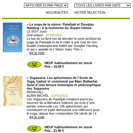
NOUVEAUTES
NOTRE SELECTION
>
Le yoga de la vision: Patañjali et Douglas
Harding : à la recherche du Voyant Ultime
LE ROY José
Oeil unique
: 22/04/2026
Le but de ce livre est de dévoiler le sens profond du
yoga de Patanjali et de le relier à une voie de non-
dualité contemporaine initiée par Douglas Harding
et qui s´appelle la « Vision Sans Tête ».
...
lire la suite
NEUF habituellement en stock
Prix : 15.00 €
>
Yogasutra. Les aphorismes de l´école de
Yoga, traduit et commenté par Marc Ballanfat.
Suivi d´Une lecture historique et philosophique
des Yogasutra
PATANJALI
ALBIN MICHEL
: 03/05/2023
Les Yogasutra de Patañjali comptent parmi les
oeuvres de la littérature indienne qui sont d´une
portée universelle.Les 195 aphorismes qui
constituent ce traité demeurent une référence pour
le yoga, depuis leur composition (Ve siècle de l´è
...
lire la suite
NEUF habituellement en stock
Prix : 21.90 €