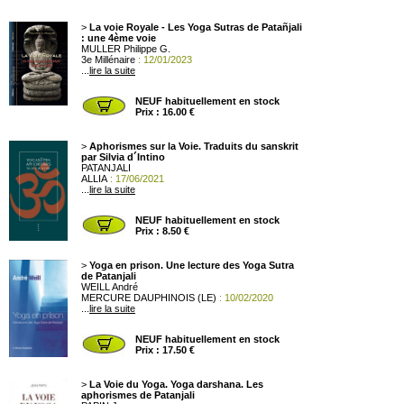
>
La voie Royale - Les Yoga Sutras de Patañjali
: une 4ème voie
MULLER Philippe G.
3e Millénaire
: 12/01/2023
...
lire la suite
NEUF habituellement en stock
Prix : 16.00 €
>
Aphorismes sur la Voie. Traduits du sanskrit
par Silvia d´Intino
PATANJALI
ALLIA
: 17/06/2021
...
lire la suite
NEUF habituellement en stock
Prix : 8.50 €
>
Yoga en prison. Une lecture des Yoga Sutra
de Patanjali
WEILL André
MERCURE DAUPHINOIS (LE)
: 10/02/2020
...
lire la suite
NEUF habituellement en stock
Prix : 17.50 €
>
La Voie du Yoga. Yoga darshana. Les
aphorismes de Patanjali