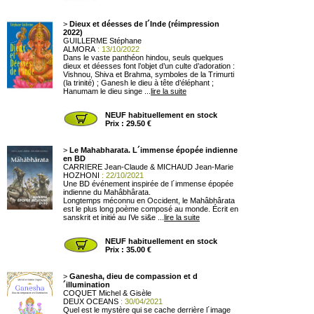
>
Dieux et déesses de l´Inde (réimpression
2022)
GUILLERME Stéphane
ALMORA
: 13/10/2022
Dans le vaste panthéon hindou, seuls quelques
dieux et déesses font l’objet d’un culte d’adoration :
Vishnou, Shiva et Brahma, symboles de la Trimurti
(la trinité) ; Ganesh le dieu à tête d’éléphant ;
Hanumam le dieu singe ...
lire la suite
NEUF habituellement en stock
Prix : 29.50 €
>
Le Mahabharata. L´immense épopée indienne
en BD
CARRIERE Jean-Claude & MICHAUD Jean-Marie
HOZHONI
: 22/10/2021
Une BD événement inspirée de l´immense épopée
indienne du Mahâbhârata.
Longtemps méconnu en Occident, le Mahâbhârata
est le plus long poème composé au monde. Écrit en
sanskrit et initié au IVe si&e ...
lire la suite
NEUF habituellement en stock
Prix : 35.00 €
>
Ganesha, dieu de compassion et d
´illumination
COQUET Michel & Gisèle
DEUX OCEANS
: 30/04/2021
Quel est le mystère qui se cache derrière l´image