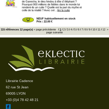
de Ganesha, le dieu hindou à tête d´éléphant ?
Pourquoi 900 millions de fidèles dans le monde lui
rendent-ils un culte ? Quelle est la part du mythe et
celle de la réalité ? Avec cet ...
lire la suite
NEUF habituellement en stock
Prix : 22.00 €
115 références 12 page(s)
< page précédente
/
1
/
2
/
3
/
4
/
5
/
6
/
7
/
8
/
9
/
10
/
11
/
12
>
page suivante
Librairie Cadence
62 rue St Jean
69005 LYON
+33 (0)4 78 42 48 21