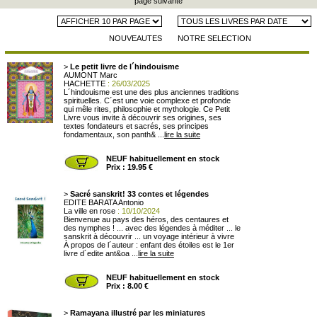
page suivante
NOUVEAUTES
NOTRE SELECTION
>
Le petit livre de l´hindouisme
AUMONT Marc
HACHETTE
: 26/03/2025
L´hindouisme est une des plus anciennes traditions
spirituelles. C´est une voie complexe et profonde
qui mêle rites, philosophie et mythologie. Ce Petit
Livre vous invite à découvrir ses origines, ses
textes fondateurs et sacrés, ses principes
fondamentaux, son panth& ...
lire la suite
NEUF habituellement en stock
Prix : 19.95 €
>
Sacré sanskrit! 33 contes et légendes
EDITE BARATA Antonio
La ville en rose
: 10/10/2024
Bienvenue au pays des héros, des centaures et
des nymphes ! ... avec des légendes à méditer ... le
sanskrit à découvrir ... un voyage intérieur à vivre
À propos de l´auteur : enfant des étoiles est le 1er
livre d´edite ant&oa ...
lire la suite
NEUF habituellement en stock
Prix : 8.00 €
>
Ramayana illustré par les miniatures