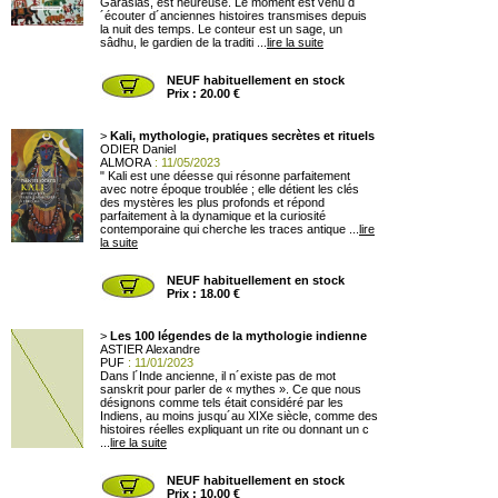
Garasias, est heureuse. Le moment est venu d
´écouter d´anciennes histoires transmises depuis
la nuit des temps. Le conteur est un sage, un
sâdhu, le gardien de la traditi ...
lire la suite
NEUF habituellement en stock
Prix : 20.00 €
>
Kali, mythologie, pratiques secrètes et rituels
ODIER Daniel
ALMORA
: 11/05/2023
" Kali est une déesse qui résonne parfaitement
avec notre époque troublée ; elle détient les clés
des mystères les plus profonds et répond
parfaitement à la dynamique et la curiosité
contemporaine qui cherche les traces antique ...
lire
la suite
NEUF habituellement en stock
Prix : 18.00 €
>
Les 100 légendes de la mythologie indienne
ASTIER Alexandre
PUF
: 11/01/2023
Dans l´Inde ancienne, il n´existe pas de mot
sanskrit pour parler de « mythes ». Ce que nous
désignons comme tels était considéré par les
Indiens, au moins jusqu´au XIXe siècle, comme des
histoires réelles expliquant un rite ou donnant un c
...
lire la suite
NEUF habituellement en stock
Prix : 10.00 €