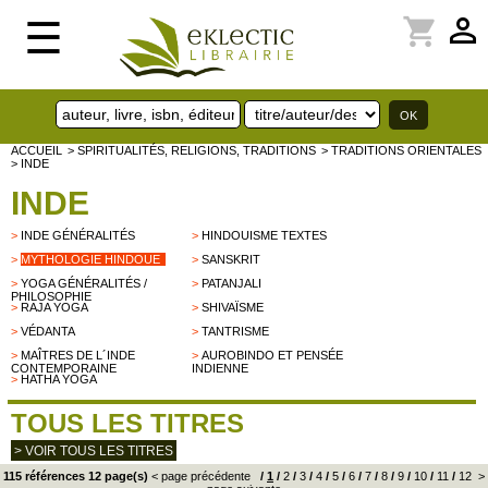
perm_identity
shopping_cart
☰
ACCUEIL
> SPIRITUALITÉS, RELIGIONS, TRADITIONS
> TRADITIONS ORIENTALES
> INDE
INDE
>
INDE GÉNÉRALITÉS
>
HINDOUISME TEXTES
>
MYTHOLOGIE HINDOUE
>
SANSKRIT
>
YOGA GÉNÉRALITÉS /
>
PATANJALI
PHILOSOPHIE
>
RAJA YOGA
>
SHIVAÏSME
>
VÉDANTA
>
TANTRISME
>
MAÎTRES DE L´INDE
>
AUROBINDO ET PENSÉE
CONTEMPORAINE
INDIENNE
>
HATHA YOGA
TOUS LES TITRES
> VOIR TOUS LES TITRES
115 références 12 page(s)
< page précédente
/
1
/
2
/
3
/
4
/
5
/
6
/
7
/
8
/
9
/
10
/
11
/
12
>