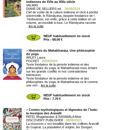
indiennes de XVIe au XIXe siècle
VALMIKI
DIANE DE SELLIERS ed.
: 26/09/2024
Clef de voûte de la culture indienne et récit à portée
universelle, le Rāmāyana, épopée fondatrice de l
´hindouisme, est enfin, grâce à cette édition en un
volume, accessible à tous. Le Rāmāyaṅa raconte
...
lire la suite
NEUF habituellement en stock
Prix : 68.00 €
>
Histoires du Mahabharata. Une philosophie
du yoga
ARLEY Laura
POCKET
: 20/06/2024
Texte fondateur de la pensée indienne et des
philosophies du yoga, le Mahabharata nous éclaire
sur les grands conflits et nos contradictions
intérieures.
Texte fondateur de la pensée indienne et des
philosophies du yoga, le Mahabharata se lit comme
une véri ...
lire la suite
NEUF habituellement en stock
Prix : 7.70 €
>
Contes mythologiques et légendes de l´Inde:
la musique des Aravalli
PATEL Bhagwandas & RASIWALA Moiz
DISCOVERY PUBLISHER
: 08/08/2023
La mousson s´est installée dans les collines Aravalli
du Gujarat. La population d´origine, les Dungari