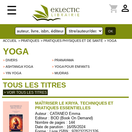
perm_identity
shopping_cart
☰
ACCUEIL
> PRATIQUES
> PRATIQUES PHYSIQUES ET DE SANTÉ
> YOGA
YOGA
>
DIVERS
>
PRANAYAMA
>
ASHTANGA YOGA
>
YOGA POUR ENFANTS
>
YIN YOGA
>
MUDRAS
TOUS LES TITRES
> VOIR TOUS LES TITRES
MAÎTRISER LE KRIYA. TECHNIQUES ET
PRATIQUES ESSENTIELLES
Auteur :
CATANEO Emma
Editeur :
BOD (Book On Demand)
Nombre de pages : 144
Date de parution : 16/05/2024
Forme : Livre ISBN : 9782322521326