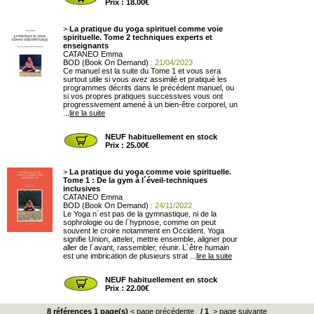
Prix : 18.00€
>
La pratique du yoga spirituel comme voie
spirituelle. Tome 2 techniques experts et
enseignants
CATANEO Emma
BOD (Book On Demand)
: 21/04/2023
Ce manuel est la suite du Tome 1 et vous sera
surtout utile si vous avez assimilé et pratiqué les
programmes décrits dans le précédent manuel, ou
si vos propres pratiques successives vous ont
progressivement amené à un bien-être corporel, un
...
lire la suite
NEUF habituellement en stock
Prix : 25.00€
>
La pratique du yoga comme voie spirituelle.
Tome 1 : De la gym à l´éveil-techniques
inclusives
CATANEO Emma
BOD (Book On Demand)
: 24/11/2022
Le Yoga n´est pas de la gymnastique, ni de la
sophrologie ou de l´hypnose, comme on peut
souvent le croire notamment en Occident. Yoga
signifie Union, atteler, mettre ensemble, aligner pour
aller de l´avant, rassembler, réunir. L´être humain
est une imbrication de plusieurs strat ...
lire la suite
NEUF habituellement en stock
Prix : 22.00€
8 références 1 page(s)
< page précédente
/
1
> page suivante