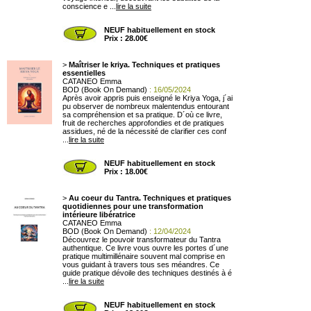
conscience e ...
lire la suite
NEUF habituellement en stock
Prix : 28.00€
>
Maîtriser le kriya. Techniques et pratiques
essentielles
CATANEO Emma
BOD (Book On Demand)
: 16/05/2024
Après avoir appris puis enseigné le Kriya Yoga, j´ai
pu observer de nombreux malentendus entourant
sa compréhension et sa pratique. D´où ce livre,
fruit de recherches approfondies et de pratiques
assidues, né de la nécessité de clarifier ces conf
...
lire la suite
NEUF habituellement en stock
Prix : 18.00€
>
Au coeur du Tantra. Techniques et pratiques
quotidiennes pour une transformation
intérieure libératrice
CATANEO Emma
BOD (Book On Demand)
: 12/04/2024
Découvrez le pouvoir transformateur du Tantra
authentique. Ce livre vous ouvre les portes d´une
pratique multimillénaire souvent mal comprise en
vous guidant à travers tous ses méandres. Ce
guide pratique dévoile des techniques destinés à é
...
lire la suite
NEUF habituellement en stock