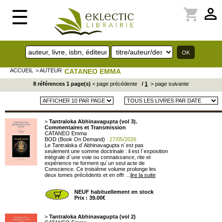
perm_identity
shopping_cart
☰
ACCUEIL
> AUTEUR
CATANEO EMMA
8 références 1 page(s)
< page précédente
/
1
> page suivante
>
Tantraloka Abhinavagupta (vol 3).
Commentaires et Transmission
CATANEO Emma
BOD (Book On Demand)
: 27/05/2026
Le Tantraloka d´Abhinavagupta n´est pas
seulement une somme doctrinale : il est l´exposition
intégrale d´une voie ou connaissance, rite et
expérience ne forment qu´un seul acte de
Conscience. Ce troisième volume prolonge les
deux tomes précédents et en offr ...
lire la suite
NEUF habituellement en stock
Prix : 39.00€
>
Tantraloka Abhinavagupta (vol 2)