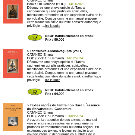
CATANEO Emma
Books On Demand (BOD)
: 14/11/2025
Découvrez une encyclopédie du Tantra
cachemirien qui allie pratiques spirituelles,
méditations profondes et une exposition claire de la
non-dualité. Conçue comme un manuel pratique,
cette traduction fidèle du texte sanskrit authentique
privilégie l ...
lire la suite
NEUF habituellement en stock
Prix : 89.00€
>
Tantraloka Abhinavagupta (vol 1)
CATANEO Emma
BOD (Book On Demand)
: 14/12/2024
Découvrez une encyclopédie du Tantra
cachemirien qui allie pratiques spirituelles,
méditations profondes et une exposition claire de la
non-dualité. Conçue comme un manuel pratique,
cette traduction fidèle du texte sanskrit authentique
privilégie l ...
lire la suite
NEUF habituellement en stock
Prix : 64.00€
>
Textes sacrés du tantra non duel. L´essence
du Shivaïsme du Cachemire
CATANEO Emma
BOD (Book On Demand)
: 01/09/2024
A travers la traduction de ces textes, ce manuel
vise à rendre accessibles les enseignements
profonds et transformateurs du tantra originel. En
explorant ces textes, le lecteur est invité à un
voyage intérieur, découvrant les subtilités de la