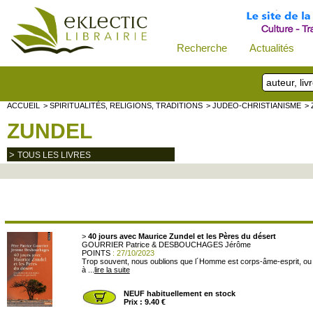
Recherche
Actualités
ACCUEIL
> SPIRITUALITÉS, RELIGIONS, TRADITIONS
> JUDEO-CHRISTIANISME
>
ZUNDEL
>
TOUS LES LIVRES
>
40 jours avec Maurice Zundel et les Pères du désert
GOURRIER Patrice & DESBOUCHAGES Jérôme
POINTS
: 27/10/2023
Trop souvent, nous oublions que l´Homme est corps-âme-esprit, ou bi
à ...
lire la suite
NEUF habituellement en stock
Prix : 9.40 €