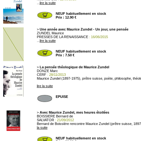
...
lire la suite
NEUF habituellement en stock
Prix : 12.90 €
>
Une année avec Maurice Zundel - Un jour, une pensée
ZUNDEL Maurice
PRESSES DE LA RENAISSANCE
: 16/06/2015
...
lire la suite
NEUF habituellement en stock
Prix : 7.50 €
>
La pensée théologique de Maurice Zundel
DONZE Marc
CERF
: 28/11/2013
Maurice Zundel (1897-1975), prêtre suisse, poète, philosophe, théol
lire la suite
EPUISE
>
Avec Maurice Zundel, mes heures étoilées
BOISSIERE Bernard de
SALVATOR
: 21/09/2012
Bernard de Boissière rencontre Maurice Zundel (prêtre suisse, 189
la suite
NEUF habituellement en stock