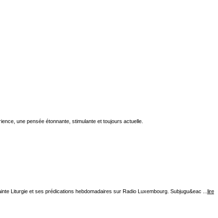
ience, une pensée étonnante, stimulante et toujours actuelle.
inte Liturgie et ses prédications hebdomadaires sur Radio Luxembourg. Subjugu&eac ...
lire