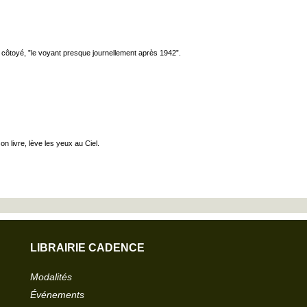
ans côtoyé, ”le voyant presque journellement après 1942”.
n livre, lève les yeux au Ciel.
LIBRAIRIE CADENCE
Modalités
Événements