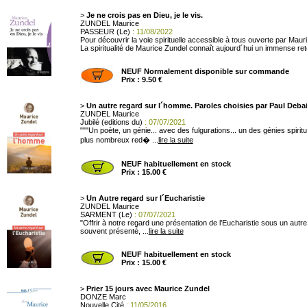
>
Je ne crois pas en Dieu, je le vis.
ZUNDEL Maurice
PASSEUR (Le)
: 11/08/2022
Pour découvrir la voie spirituelle accessible à tous ouverte par Mau
La spiritualité de Maurice Zundel connaît aujourd´hui un immense ret
NEUF Normalement disponible sur commande
Prix : 9.50 €
>
Un autre regard sur l´homme. Paroles choisies par Paul Deba
ZUNDEL Maurice
Jubilé (editions du)
: 07/07/2021
"""Un poète, un génie... avec des fulgurations... un des génies spiritue
plus nombreux red� ...
lire la suite
NEUF habituellement en stock
Prix : 15.00 €
>
Un Autre regard sur l´Eucharistie
ZUNDEL Maurice
SARMENT (Le)
: 07/07/2021
"Offrir à notre regard une présentation de l’Eucharistie sous un autre
souvent présenté, ...
lire la suite
NEUF habituellement en stock
Prix : 15.00 €
>
Prier 15 jours avec Maurice Zundel
DONZE Marc
Nouvelle Cité
: 11/05/2016