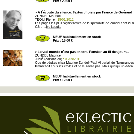
Prix : 20.00 €
>
A l´écoute du silence. Textes choisis par France de Guérand
ZUNDEL Maurice
TEQUI Pierre
: 15/01/2012
Les pages les plus significatives de la spiritualité de Zundel sont i
C&rs ...
lire la suite
NEUF habituellement en stock
Prix : 15.00 €
>
Le vrai monde n´est pas encore. Pensées au fil des jours...
ZUNDEL Maurice
Jubilé (editions du)
: 05/09/2011
Que de pépites chez Maurice Zundel (Paul VI parlait de "fulgurances")
Il marchait sous les étoiles et ne le savait pas. Mais quelqu´un d&ea .
NEUF habituellement en stock
Prix : 12.00 €