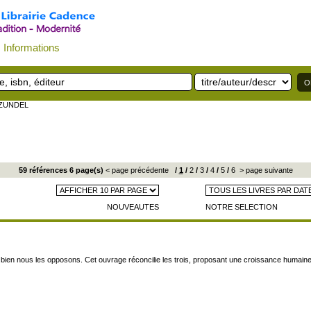
Informations
 ZUNDEL
59 références 6 page(s)
< page précédente
/
1
/
2
/
3
/
4
/
5
/
6
> page suivante
NOUVEAUTES
NOTRE SELECTION
en nous les opposons. Cet ouvrage réconcilie les trois, proposant une croissance humaine et