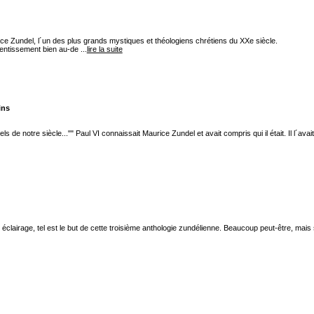
rice Zundel, l´un des plus grands mystiques et théologiens chrétiens du XXe siècle.
entissement bien au-de ...
lire la suite
ins
ls de notre siècle..."" Paul VI connaissait Maurice Zundel et avait compris qui il était. Il l´ava
 éclairage, tel est le but de cette troisième anthologie zundélienne. Beaucoup peut-être, mais s