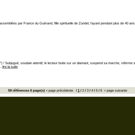
ci rassemblées par France du Guérand, fille spirituelle de Zundel, l’ayant pendant plus de 40 
 ! Subjugué, soudain attentif, le lecteur butte sur un diamant, suspend sa marche, referme so
..
lire la suite
59 références 6 page(s)
< page précédente
/
1
/
2
/
3
/
4
/
5
/
6
> page suivante