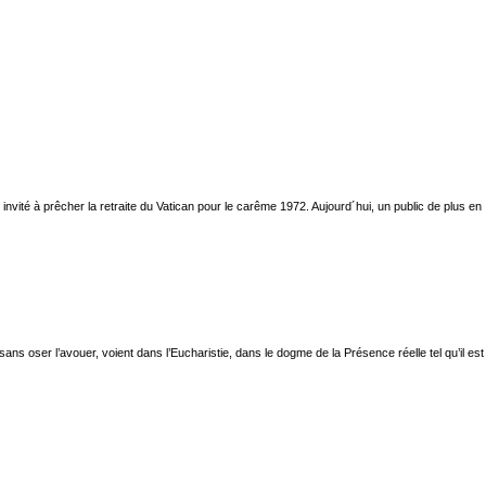
it invité à prêcher la retraite du Vatican pour le carême 1972. Aujourd´hui, un public de plus en
ans oser l’avouer, voient dans l’Eucharistie, dans le dogme de la Présence réelle tel qu’il est