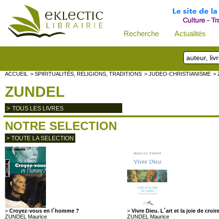
Recherche
Actualités
ACCUEIL
> SPIRITUALITÉS, RELIGIONS, TRADITIONS
> JUDEO-CHRISTIANISME
>
ZUNDEL
>
TOUS LES LIVRES
NOTRE SELECTION
> TOUTE LA SELECTION
>
Croyez-vous en l´homme ?
>
Vivre Dieu. L´art et la joie de croir
ZUNDEL Maurice
ZUNDEL Maurice