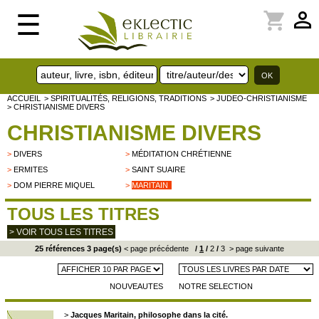
perm_identity
shopping_cart
☰
ACCUEIL
> SPIRITUALITÉS, RELIGIONS, TRADITIONS
> JUDEO-CHRISTIANISME
> CHRISTIANISME DIVERS
CHRISTIANISME DIVERS
>
DIVERS
>
MÉDITATION CHRÉTIENNE
>
ERMITES
>
SAINT SUAIRE
>
DOM PIERRE MIQUEL
>
MARITAIN
TOUS LES TITRES
> VOIR TOUS LES TITRES
25 références 3 page(s)
< page précédente
/
1
/
2
/
3
> page suivante
NOUVEAUTES
NOTRE SELECTION
>
Jacques Maritain, philosophe dans la cité.