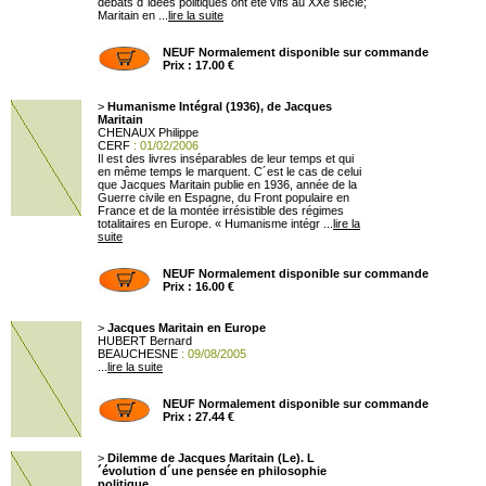
débats d´idées politiques ont été vifs au XXe siècle;
Maritain en ...
lire la suite
NEUF Normalement disponible sur commande
Prix : 17.00 €
>
Humanisme Intégral (1936), de Jacques
Maritain
CHENAUX Philippe
CERF
: 01/02/2006
Il est des livres inséparables de leur temps et qui
en même temps le marquent. C´est le cas de celui
que Jacques Maritain publie en 1936, année de la
Guerre civile en Espagne, du Front populaire en
France et de la montée irrésistible des régimes
totalitaires en Europe. « Humanisme intégr ...
lire la
suite
NEUF Normalement disponible sur commande
Prix : 16.00 €
>
Jacques Maritain en Europe
HUBERT Bernard
BEAUCHESNE
: 09/08/2005
...
lire la suite
NEUF Normalement disponible sur commande
Prix : 27.44 €
>
Dilemme de Jacques Maritain (Le). L
´évolution d´une pensée en philosophie
politique