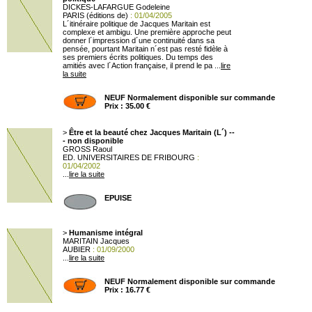
DICKES-LAFARGUE Godeleine
PARIS (éditions de)
: 01/04/2005
L´itinéraire politique de Jacques Maritain est
complexe et ambigu. Une première approche peut
donner l´impression d´une continuité dans sa
pensée, pourtant Maritain n´est pas resté fidèle à
ses premiers écrits politiques. Du temps des
amitiés avec l´Action française, il prend le pa ...
lire
la suite
NEUF Normalement disponible sur commande
Prix : 35.00 €
>
Être et la beauté chez Jacques Maritain (L´) --
- non disponible
GROSS Raoul
ED. UNIVERSITAIRES DE FRIBOURG
:
01/04/2002
...
lire la suite
EPUISE
>
Humanisme intégral
MARITAIN Jacques
AUBIER
: 01/09/2000
...
lire la suite
NEUF Normalement disponible sur commande
Prix : 16.77 €