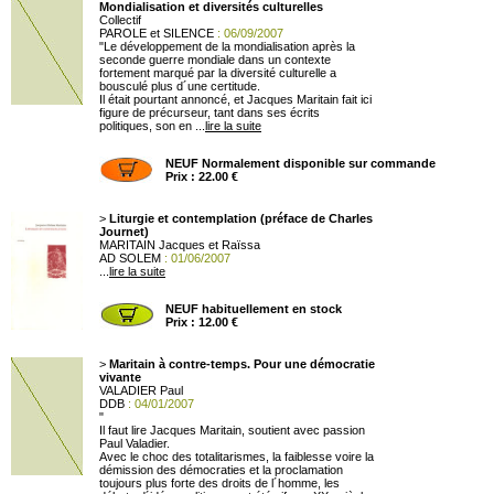
Mondialisation et diversités culturelles
Collectif
PAROLE et SILENCE
: 06/09/2007
"Le développement de la mondialisation après la
seconde guerre mondiale dans un contexte
fortement marqué par la diversité culturelle a
bousculé plus d´une certitude.
Il était pourtant annoncé, et Jacques Maritain fait ici
figure de précurseur, tant dans ses écrits
politiques, son en ...
lire la suite
NEUF Normalement disponible sur commande
Prix : 22.00 €
>
Liturgie et contemplation (préface de Charles
Journet)
MARITAIN Jacques et Raïssa
AD SOLEM
: 01/06/2007
...
lire la suite
NEUF habituellement en stock
Prix : 12.00 €
>
Maritain à contre-temps. Pour une démocratie
vivante
VALADIER Paul
DDB
: 04/01/2007
"
Il faut lire Jacques Maritain, soutient avec passion
Paul Valadier.
Avec le choc des totalitarismes, la faiblesse voire la
démission des démocraties et la proclamation
toujours plus forte des droits de l´homme, les