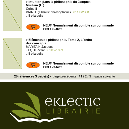
>
Intuition dans la philosophie de Jacques
Maritain (L´)
Collectif
VRIN J. (Librairie philosophique)
: 01/03/2000
...
lire la suite
NEUF Normalement disponible sur commande
Prix : 19.00 €
>
Eléments de philosophie. Tome 2, L´ordre
des concepts
MARITAIN Jacques
TEQUI Pierre
: 01/12/1999
...
lire la suite
NEUF Normalement disponible sur commande
Prix : 27.50 €
25 références 3 page(s)
< page précédente
/
1
/
2
/
3
> page suivante