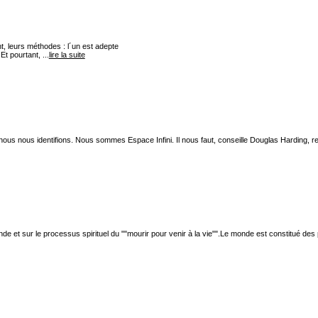
t, leurs méthodes : l´un est adepte
Et pourtant, ...
lire la suite
ous nous identifions. Nous sommes Espace Infini. Il nous faut, conseille Douglas Harding, re
 et sur le processus spirituel du ""mourir pour venir à la vie"".Le monde est constitué des