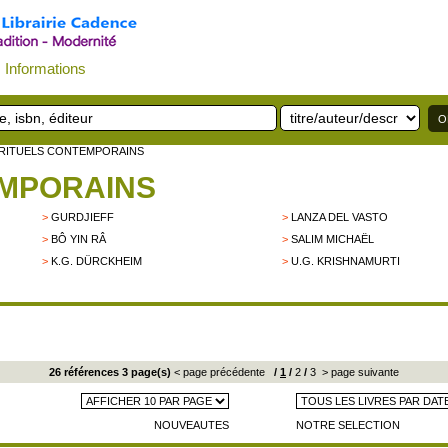
Informations
IRITUELS CONTEMPORAINS
EMPORAINS
>
GURDJIEFF
>
LANZA DEL VASTO
>
BÔ YIN RÂ
>
SALIM MICHAËL
>
K.G. DÜRCKHEIM
>
U.G. KRISHNAMURTI
26 références 3 page(s)
< page précédente
/
1
/
2
/
3
> page suivante
NOUVEAUTES
NOTRE SELECTION