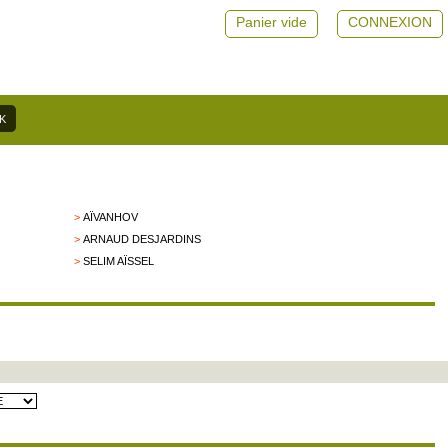
Panier vide
CONNEXION
>
AÏVANHOV
>
ARNAUD DESJARDINS
>
SELIM AÏSSEL