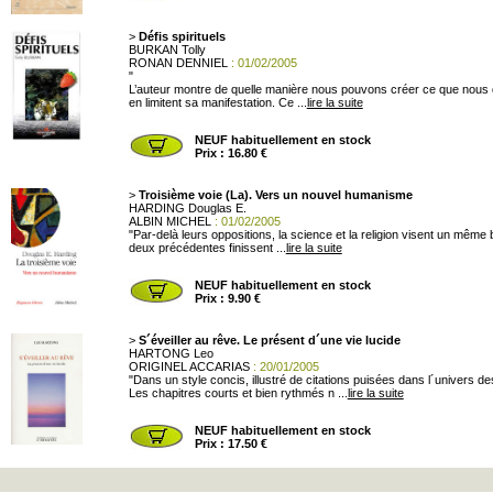
>
Défis spirituels
BURKAN Tolly
RONAN DENNIEL
: 01/02/2005
"
L’auteur montre de quelle manière nous pouvons créer ce que nous dé
en limitent sa manifestation. Ce ...
lire la suite
NEUF habituellement en stock
Prix : 16.80 €
>
Troisième voie (La). Vers un nouvel humanisme
HARDING Douglas E.
ALBIN MICHEL
: 01/02/2005
"Par-delà leurs oppositions, la science et la religion visent un même b
deux précédentes finissent ...
lire la suite
NEUF habituellement en stock
Prix : 9.90 €
>
S´éveiller au rêve. Le présent d´une vie lucide
HARTONG Leo
ORIGINEL ACCARIAS
: 20/01/2005
"Dans un style concis, illustré de citations puisées dans l´univers d
Les chapitres courts et bien rythmés n ...
lire la suite
NEUF habituellement en stock
Prix : 17.50 €