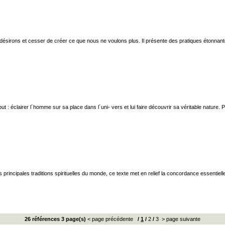
sirons et cesser de créer ce que nous ne voulons plus. Il présente des pratiques étonnantes
ut : éclairer l´homme sur sa place dans l´uni- vers et lui faire découvrir sa véritable nature. P
es principales traditions spirituelles du monde, ce texte met en relief la concordance essent
26 références 3 page(s)
< page précédente
/
1
/
2
/
3
> page suivante