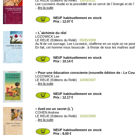
LE RELIE (Editions du Relié)
: 15/03/2011
Lee Lozowick étudie ici la possibilité de se servir de l´énergie et d
...
lire la suite
NEUF habituellement en stock
Prix : 12.07 €
>
L´alchimie du réel
LOZOWICK Lee
LE RELIE (Editions du Relié)
: 05/05/2008
Au fil de cet ouvrage, Lee Lozowick, réaffirme en un style on ne peu
En fait, cet homme nous bouscule : à l’instar de tous les maîtres auth
NEUF habituellement en stock
Prix : 10.14 €
>
Pour une éducation consciente (nouvelle édition de : Le Co
LOZOWICK Lee
LE RELIE (Editions du Relié)
: 10/09/2007
...
lire la suite
NEUF habituellement en stock
Prix : 12.17 €
>
éveil est un secret (L´)
COHEN Andrew
LE RELIE (Editions du Relié)
: 15/02/2005
...
lire la suite
NEUF habituellement en stock
Prix : 8.00 €