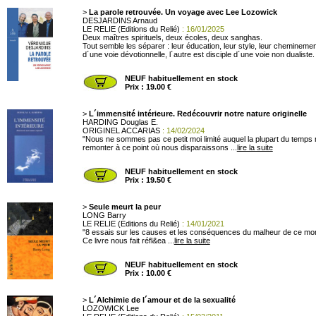
>
La parole retrouvée. Un voyage avec Lee Lozowick
DESJARDINS Arnaud
LE RELIE (Editions du Relié)
: 16/01/2025
Deux maîtres spirituels, deux écoles, deux sanghas.
Tout semble les séparer : leur éducation, leur style, leur cheminemen
d´une voie dévotionnelle, l´autre est disciple d´une voie non dualiste. 
NEUF habituellement en stock
Prix : 19.00 €
>
L´immensité intérieure. Redécouvrir notre nature originelle
HARDING Douglas E.
ORIGINEL ACCARIAS
: 14/02/2024
"Nous ne sommes pas ce petit moi limité auquel la plupart du temps n
remonter à ce point où nous disparaissons ...
lire la suite
NEUF habituellement en stock
Prix : 19.50 €
>
Seule meurt la peur
LONG Barry
LE RELIE (Editions du Relié)
: 14/01/2021
"8 essais sur les causes et les conséquences du malheur de ce monde
Ce livre nous fait réfl&ea ...
lire la suite
NEUF habituellement en stock
Prix : 10.00 €
>
L´Alchimie de l´amour et de la sexualité
LOZOWICK Lee