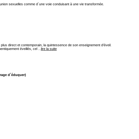
e l´union sexuelles comme d´une voie conduisant à une vie transformée.
t plus direct et contemporain, la quintessence de son enseignement d’éveil.
entiquement éveillés, cel ...
lire la suite
urage d´éduquer)