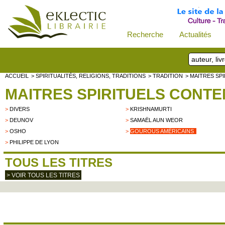
Recherche
Actualités
ACCUEIL
> SPIRITUALITÉS, RELIGIONS, TRADITIONS
> TRADITION
> MAITRES SP
MAITRES SPIRITUELS CONT
>
DIVERS
>
KRISHNAMURTI
>
DEUNOV
>
SAMAËL AUN WEOR
>
OSHO
>
GOUROUS AMÉRICAINS
>
PHILIPPE DE LYON
TOUS LES TITRES
> VOIR TOUS LES TITRES