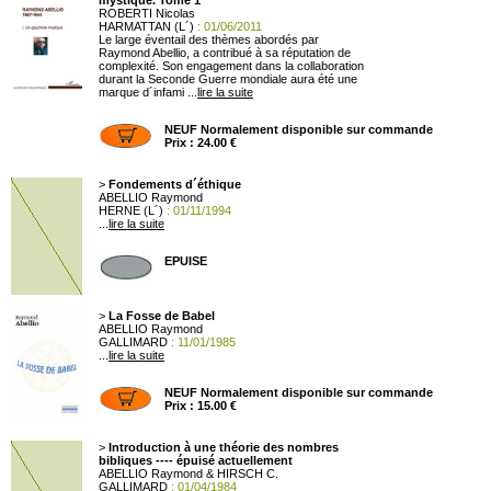
mystique. Tome 1
ROBERTI Nicolas
HARMATTAN (L´)
: 01/06/2011
Le large éventail des thèmes abordés par
Raymond Abellio, a contribué à sa réputation de
complexité. Son engagement dans la collaboration
durant la Seconde Guerre mondiale aura été une
marque d´infami ...
lire la suite
NEUF Normalement disponible sur commande
Prix : 24.00 €
>
Fondements d´éthique
ABELLIO Raymond
HERNE (L´)
: 01/11/1994
...
lire la suite
EPUISE
>
La Fosse de Babel
ABELLIO Raymond
GALLIMARD
: 11/01/1985
...
lire la suite
NEUF Normalement disponible sur commande
Prix : 15.00 €
>
Introduction à une théorie des nombres
bibliques ---- épuisé actuellement
ABELLIO Raymond & HIRSCH C.
GALLIMARD
: 01/04/1984