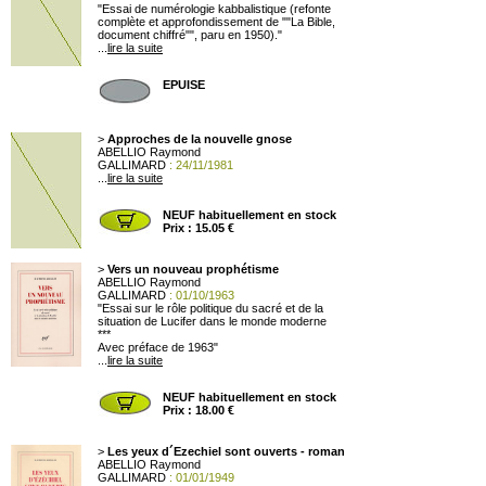
"Essai de numérologie kabbalistique (refonte
complète et approfondissement de ""La Bible,
document chiffré"", paru en 1950)."
...
lire la suite
EPUISE
>
Approches de la nouvelle gnose
ABELLIO Raymond
GALLIMARD
: 24/11/1981
...
lire la suite
NEUF habituellement en stock
Prix : 15.05 €
>
Vers un nouveau prophétisme
ABELLIO Raymond
GALLIMARD
: 01/10/1963
"Essai sur le rôle politique du sacré et de la
situation de Lucifer dans le monde moderne
***
Avec préface de 1963"
...
lire la suite
NEUF habituellement en stock
Prix : 18.00 €
>
Les yeux d´Ezechiel sont ouverts - roman
ABELLIO Raymond
GALLIMARD
: 01/01/1949