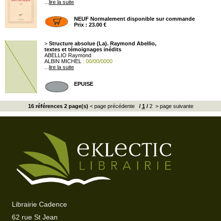
...
lire la suite
NEUF Normalement disponible sur commande
Prix : 23.00 €
>
Structure absolue (La). Raymond Abellio,
textes et témoignages inédits
ABELLIO Raymond
ALBIN MICHEL
: 00/00/0000
...
lire la suite
EPUISE
16 références 2 page(s)
< page précédente
/
1
/
2
> page suivante
Librairie Cadence
62 rue St Jean