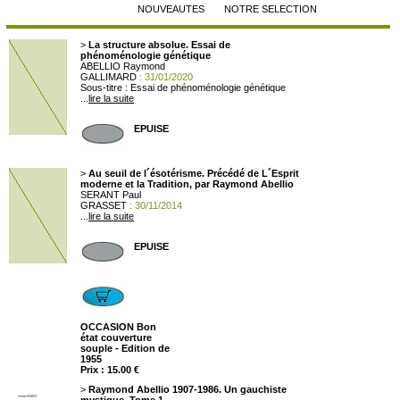
NOUVEAUTES
NOTRE SELECTION
>
La structure absolue. Essai de
phénoménologie génétique
ABELLIO Raymond
GALLIMARD
: 31/01/2020
Sous-titre : Essai de phénoménologie génétique
...
lire la suite
EPUISE
>
Au seuil de l´ésotérisme. Précédé de L´Esprit
moderne et la Tradition, par Raymond Abellio
SERANT Paul
GRASSET
: 30/11/2014
...
lire la suite
EPUISE
OCCASION Bon
état couverture
souple - Edition de
1955
Prix : 15.00 €
>
Raymond Abellio 1907-1986. Un gauchiste