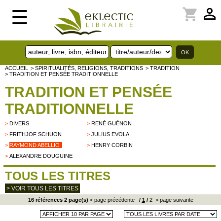
perm_identity
shopping_cart
☰
ACCUEIL
> SPIRITUALITÉS, RELIGIONS, TRADITIONS
> TRADITION
> TRADITION ET PENSÉE TRADITIONNELLE
TRADITION ET PENSÉE
TRADITIONNELLE
>
DIVERS
>
RENÉ GUÉNON
>
FRITHJOF SCHUON
>
JULIUS EVOLA
>
RAYMOND ABELLIO
>
HENRY CORBIN
>
ALEXANDRE DOUGUINE
TOUS LES TITRES
> VOIR TOUS LES TITRES
16 références 2 page(s)
< page précédente
/
1
/
2
> page suivante