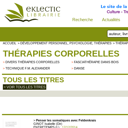
Recherche
Actualités
ACCUEIL
> DÉVELOPPEMENT PERSONNEL, PSYCHOLOGIE, THÉRAPIES
> THÉRAP
THÉRAPIES CORPORELLES
>
DIVERS THÉRAPIES CORPORELLES
>
FASCIATHÉRAPIE DANIS BOIS
>
TECHNIQUE F.M. ALEXANDER
>
DANSE
TOUS LES TITRES
> VOIR TOUS LES TITRES
>
Penser les somatiques avec Feldenkrais
GINOT Isabelle (Dir)
ENTRETEMPS (L)
: 17/12/2014