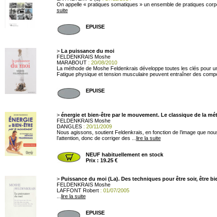
On appelle « pratiques somatiques » un ensemble de pratiques corpor
suite
EPUISE
>
La puissance du moi
FELDENKRAIS Moshe
MARABOUT
: 20/08/2010
La méthode de Moshe Feldenkrais développe toutes les clés pour un p
Fatigue physique et tension musculaire peuvent entraîner des compo
EPUISE
>
énergie et bien-être par le mouvement. Le classique de la m
FELDENKRAIS Moshe
DANGLES
: 20/11/2009
Nous agissons, soutient Feldenkrais, en fonction de l’image que nou
l’attention, donc de corriger des ...
lire la suite
NEUF habituellement en stock
Prix : 19.25 €
>
Puissance du moi (La). Des techniques pour être soir, être bi
FELDENKRAIS Moshe
LAFFONT Robert
: 01/07/2005
...
lire la suite
EPUISE