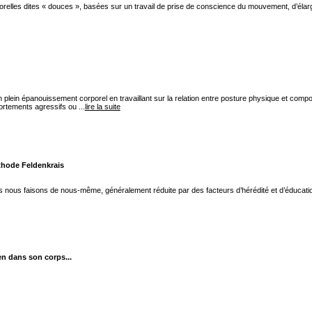
elles dites « douces », basées sur un travail de prise de conscience du mouvement, d’élarg
lein épanouissement corporel en travaillant sur la relation entre posture physique et comp
rtements agressifs ou ...
lire la suite
éthode Feldenkrais
s nous faisons de nous-même, généralement réduite par des facteurs d’hérédité et d’éducatio
en dans son corps...