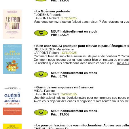
Prix : 19.90€
>
La Guérison profonde
FLORENS Frederic
LAFFONT Robert
: 27/11/2025
Vous vous sentez triste ou fatigué sans raison ? Vos relations et v
NEUF habituellement en stock
Prix : 22.50€
>
Bien chez soi. 23 pratiques pour trouver la paix, l´énergie et 
DILLENSEGER Marie-Pierre
LAFFONT Robert
: 13/11/2025
Comment faire de son chez-soi un lieu de joie et de bonheur ? Comme
Comment nous ressourcer et nous sentir bien en restant ou en rent
La relation que nous entretenons avec notre espace a un ...
lire la su
NEUF habituellement en stock
Prix : 8.70€
>
Guérir de vos angoisses en 6 séances
MIDAL Fabrice
LAFFONT Robert
: 24/10/2025
Une thérapie simple et révolutionnaire pour comprendre ses peurs et 
Avez-vous déjà fait des crises d´angoisse ? Ressentez-vous souvent
NEUF habituellement en stock
Prix : 19.00€
>
Le pouvoir fascinant de vos mitochondries. Activez vos cellule
CHEVALLIER Laurent Dr