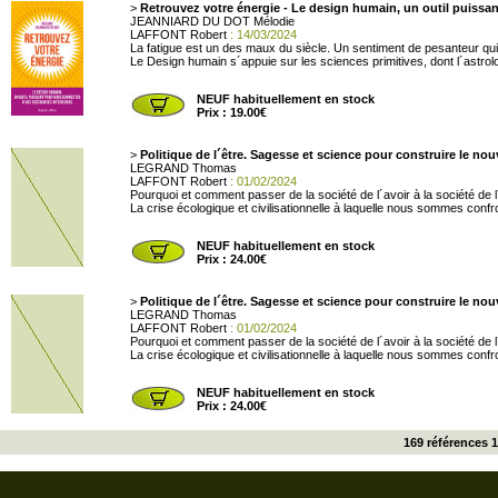
>
Retrouvez votre énergie - Le design humain, un outil puissa
JEANNIARD DU DOT Mélodie
LAFFONT Robert
: 14/03/2024
La fatigue est un des maux du siècle. Un sentiment de pesanteur q
Le Design humain s´appuie sur les sciences primitives, dont l´astrolog
NEUF habituellement en stock
Prix : 19.00€
>
Politique de l´être. Sagesse et science pour construire le n
LEGRAND Thomas
LAFFONT Robert
: 01/02/2024
Pourquoi et comment passer de la société de l´avoir à la société de l
La crise écologique et civilisationnelle à laquelle nous sommes confro
NEUF habituellement en stock
Prix : 24.00€
>
Politique de l´être. Sagesse et science pour construire le n
LEGRAND Thomas
LAFFONT Robert
: 01/02/2024
Pourquoi et comment passer de la société de l´avoir à la société de l
La crise écologique et civilisationnelle à laquelle nous sommes confro
NEUF habituellement en stock
Prix : 24.00€
169 références 