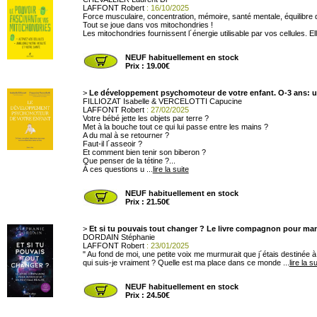
LAFFONT Robert
: 16/10/2025
Force musculaire, concentration, mémoire, santé mentale, équilibre 
Tout se joue dans vos mitochondries !
Les mitochondries fournissent l´énergie utilisable par vos cellules. Ell
NEUF habituellement en stock
Prix : 19.00€
>
Le développement psychomoteur de votre enfant. O-3 ans: un
FILLIOZAT Isabelle & VERCELOTTI Capucine
LAFFONT Robert
: 27/02/2025
Votre bébé jette les objets par terre ?
Met à la bouche tout ce qui lui passe entre les mains ?
A du mal à se retourner ?
Faut-il l´asseoir ?
Et comment bien tenir son biberon ?
Que penser de la tétine ?...
À ces questions u ...
lire la suite
NEUF habituellement en stock
Prix : 21.50€
>
Et si tu pouvais tout changer ? Le livre compagnon pour mani
DORDAIN Stéphanie
LAFFONT Robert
: 23/01/2025
" Au fond de moi, une petite voix me murmurait que j´étais destinée 
qui suis-je vraiment ? Quelle est ma place dans ce monde ...
lire la su
NEUF habituellement en stock
Prix : 24.50€