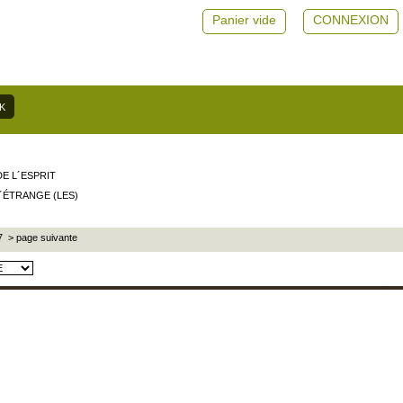
Panier vide
CONNEXION
E L´ESPRIT
´ÉTRANGE (LES)
7
> page suivante