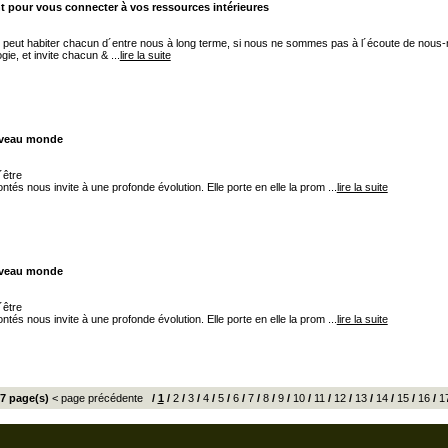
nt pour vous connecter à vos ressources intérieures
ui peut habiter chacun d´entre nous à long terme, si nous ne sommes pas à l´écoute de nou
ie, et invite chacun & ...
lire la suite
ouveau monde
´être
ntés nous invite à une profonde évolution. Elle porte en elle la prom ...
lire la suite
ouveau monde
´être
ntés nous invite à une profonde évolution. Elle porte en elle la prom ...
lire la suite
17 page(s)
< page précédente
/
1
/
2
/
3
/
4
/
5
/
6
/
7
/
8
/
9
/
10
/
11
/
12
/
13
/
14
/
15
/
16
/
1