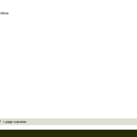
s-même.
7
> page suivante