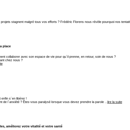
os projets stagnent malgré tous vos efforts ? Frédéric Florens nous révèle pourquoi nos ten
sa place
nt collaborer avec son espace de vie pour qu´il prenne, en retour, soin de nous ?
rant chez nous ?
ite
enfin s´en libérer !
 de l´anxiété ? Êtes-vous paralysé lorsque vous devez prendre la parole ...
lire la suite
s, améliorez votre vitalité et votre santé