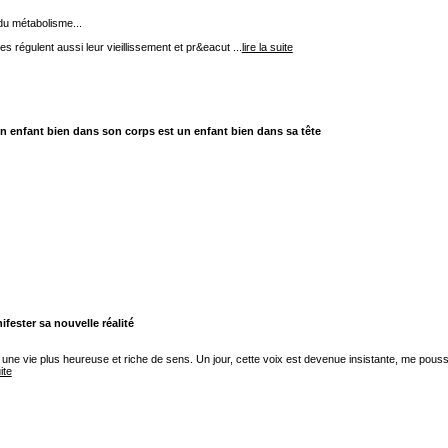
du métabolisme...
es régulent aussi leur vieillissement et pr&eacut ...
lire la suite
 enfant bien dans son corps est un enfant bien dans sa tête
fester sa nouvelle réalité
à une vie plus heureuse et riche de sens. Un jour, cette voix est devenue insistante, me pous
ite