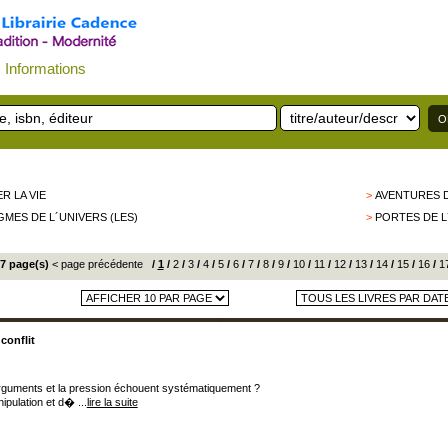
Informations
ER LA VIE
>
AVENTURES D
GMES DE L´UNIVERS (LES)
>
PORTES DE L
17 page(s)
< page précédente
/
1
/
2
/
3
/
4
/
5
/
6
/
7
/
8
/
9
/
10
/
11
/
12
/
13
/
14
/
15
/
16
/
1
conflit
arguments et la pression échouent systématiquement ?
pulation et d� ...
lire la suite