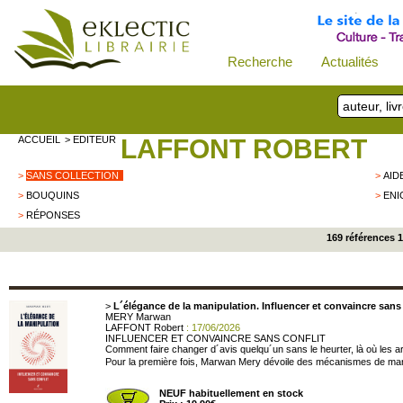
Recherche
Actualités
ACCUEIL
> EDITEUR
LAFFONT ROBERT
>
SANS COLLECTION
>
AID
>
BOUQUINS
>
ENI
>
RÉPONSES
169 références 
>
L´élégance de la manipulation. Influencer et convaincre sans 
MERY Marwan
LAFFONT Robert
: 17/06/2026
INFLUENCER ET CONVAINCRE SANS CONFLIT
Comment faire changer d´avis quelqu´un sans le heurter, là où les 
Pour la première fois, Marwan Mery dévoile des mécanismes de mani
NEUF habituellement en stock