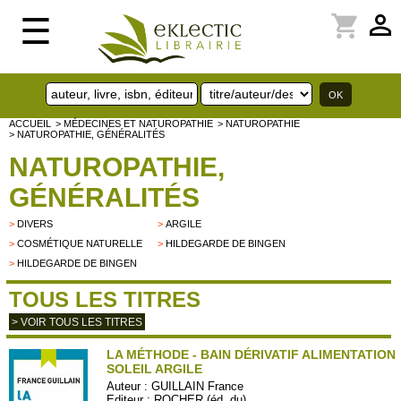
perm_identity
shopping_cart
☰
ACCUEIL
> MÉDECINES ET NATUROPATHIE
> NATUROPATHIE
> NATUROPATHIE, GÉNÉRALITÉS
NATUROPATHIE,
GÉNÉRALITÉS
>
DIVERS
>
ARGILE
>
COSMÉTIQUE NATURELLE
>
HILDEGARDE DE BINGEN
>
HILDEGARDE DE BINGEN
TOUS LES TITRES
> VOIR TOUS LES TITRES
LA MÉTHODE - BAIN DÉRIVATIF ALIMENTATION
SOLEIL ARGILE
Auteur :
GUILLAIN France
Editeur :
ROCHER (éd. du)