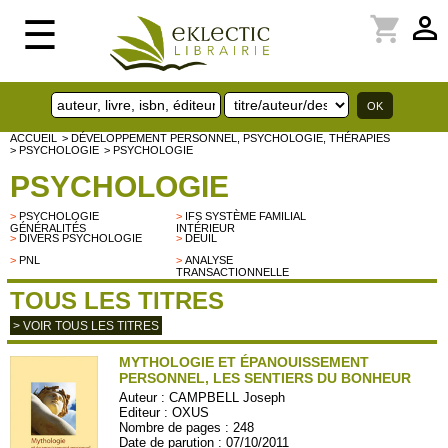
perm_identity
shopping_cart
☰
ACCUEIL
> DÉVELOPPEMENT PERSONNEL, PSYCHOLOGIE, THÉRAPIES
> PSYCHOLOGIE
> PSYCHOLOGIE
PSYCHOLOGIE
>
PSYCHOLOGIE
>
IFS SYSTÈME FAMILIAL
GÉNÉRALITÉS
INTÉRIEUR
>
DIVERS PSYCHOLOGIE
>
DEUIL
>
PNL
>
ANALYSE
TRANSACTIONNELLE
TOUS LES TITRES
> VOIR TOUS LES TITRES
MYTHOLOGIE ET ÉPANOUISSEMENT
PERSONNEL, LES SENTIERS DU BONHEUR
Auteur :
CAMPBELL Joseph
Editeur :
OXUS
Nombre de pages : 248
Date de parution : 07/10/2011