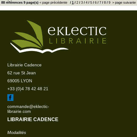
88 références 9 page(s)
< page précédente
/
1
/
2
/
3
/
4
/
5
/
6
/
7
/
8
/
9
> page suivante
Librairie Cadence
62 rue St Jean
69005 LYON
+33 (0)4 78 42 48 21
commande@eklectic-
librairie.com
LIBRAIRIE CADENCE
Modalités