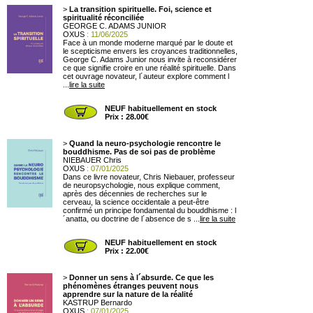
>
La transition spirituelle. Foi, science et
spiritualité réconciliée
GEORGE C. ADAMS JUNIOR
OXUS
: 11/06/2025
Face à un monde moderne marqué par le doute et
le scepticisme envers les croyances traditionnelles,
George C. Adams Junior nous invite à reconsidérer
ce que signifie croire en une réalité spirituelle. Dans
cet ouvrage novateur, l´auteur explore comment l
...
lire la suite
NEUF habituellement en stock
Prix : 28.00€
>
Quand la neuro-psychologie rencontre le
bouddhisme. Pas de soi pas de problème
NIEBAUER Chris
OXUS
: 07/01/2025
Dans ce livre novateur, Chris Niebauer, professeur
de neuropsychologie, nous explique comment,
après des décennies de recherches sur le
cerveau, la science occidentale a peut-être
confirmé un principe fondamental du bouddhisme : l
´anatta, ou doctrine de l´absence de s ...
lire la suite
NEUF habituellement en stock
Prix : 22.00€
>
Donner un sens à l´absurde. Ce que les
phénomènes étranges peuvent nous
apprendre sur la nature de la réalité
KASTRUP Bernardo
OXUS
: 07/01/2025