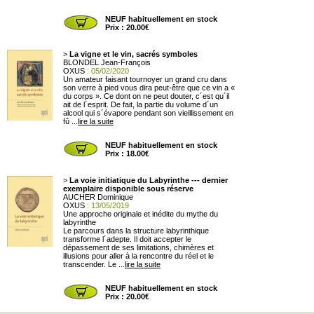
NEUF habituellement en stock
Prix : 20.00€
>
La vigne et le vin, sacrés symboles
BLONDEL Jean-François
OXUS
: 05/02/2020
Un amateur faisant tournoyer un grand cru dans
son verre à pied vous dira peut-être que ce vin a «
du corps ». Ce dont on ne peut douter, c´est qu´il
ait de l´esprit. De fait, la partie du volume d´un
alcool qui s´évapore pendant son vieillissement en
fû ...
lire la suite
NEUF habituellement en stock
Prix : 18.00€
>
La voie initiatique du Labyrinthe --- dernier
exemplaire disponible sous réserve
AUCHER Dominique
OXUS
: 13/05/2019
Une approche originale et inédite du mythe du
labyrinthe
Le parcours dans la structure labyrinthique
transforme l´adepte. Il doit accepter le
dépassement de ses limitations, chimères et
illusions pour aller à la rencontre du réel et le
transcender. Le ...
lire la suite
NEUF habituellement en stock
Prix : 20.00€