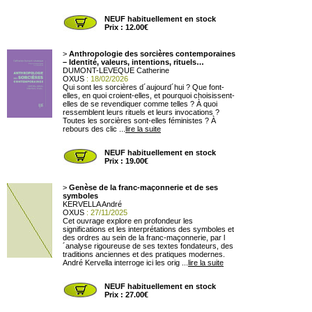
NEUF habituellement en stock
Prix : 12.00€
>
Anthropologie des sorcières contemporaines
– Identité, valeurs, intentions, rituels…
DUMONT-LEVEQUE Catherine
OXUS
: 18/02/2026
Qui sont les sorcières d´aujourd´hui ? Que font-
elles, en quoi croient-elles, et pourquoi choisissent-
elles de se revendiquer comme telles ? À quoi
ressemblent leurs rituels et leurs invocations ?
Toutes les sorcières sont-elles féministes ? À
rebours des clic ...
lire la suite
NEUF habituellement en stock
Prix : 19.00€
>
Genèse de la franc-maçonnerie et de ses
symboles
KERVELLA André
OXUS
: 27/11/2025
Cet ouvrage explore en profondeur les
significations et les interprétations des symboles et
des ordres au sein de la franc-maçonnerie, par l
´analyse rigoureuse de ses textes fondateurs, des
traditions anciennes et des pratiques modernes.
André Kervella interroge ici les orig ...
lire la suite
NEUF habituellement en stock
Prix : 27.00€