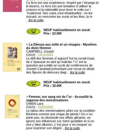
Ce livre est une expérience. Inspiré par l´étrange et
le bizarre, ce livre est une tentative d´utiliser la
science et la rationalité pour lever le voile sur l
´irrationnel. Ses voies sont inhabituelles : en les
suivant, on rencontre les ovnis et les fées, la m
...
lire la suite
NEUF habituellement en stock
Prix : 22.00€
>
La Déesse aux mille et un visages - Mystères
du divin féminin
CAMPBELL Joseph
OXUS
: 13/11/2023
Le défi des femmes d´aujourd´hui ne serait-il pas
de s´épanouir en tant qu´individu ? C´est la
question qui a initié un cycle de conférences de
Joseph Campbell présentant une revue en détail
des figures de déesses &agr ...
lire la suite
NEUF habituellement en stock
Prix : 32.00€
>
Femme, ton sang est de l´or - Accueillir la
sagesse des menstruations
OWEN Lara
OXUS
: 20/02/2021
Le tabou des menstruations pèse sur la condition
féminine comme une chape de plomb ! On n´en
parle pas, on dissimule ses effets gênants, on
ignore ses influences sur notre quotidien et si on
ose y faire allusion, c´est pour s´en moquer ou
pour exprimer son dégoû ...
lire la suite