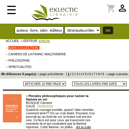
perm_identity
shopping_cart
☰
ACCUEIL
> EDITEUR
OXUS
>
SANS COLLECTION
>
CAHIERS DE LA FRANC-MAÇONNERIE
>
PHILOSOPHIE
>
SPIRITUALITES
88 références 9 page(s)
< page précédente
/
1
/
2
/
3
/
4
/
5
/
6
/
7
/
8
/
9
> page suivante
>
Pensées philosophiques pour raviver la
flamme en soi
BOSQUE Clement
OXUS
: 05/05/2026
Quand le courage tremble, quand l´élan retombe,
comment tenir?? On se croit éteint. Pourtant, il se
pourrait qu´au fond de soi, la braise soit encore
vive. Ce livre est pour ceux qui traversent ces
moments-là et qui voudraient que la flamme
reprenne. Cette flamme, en philos ...
lire la suite