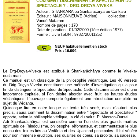
COMMENT DISCRIMINER LE SPECTATEUR DU
SPECTACLE ? - DRG-DRCYA-VIVEKA
Auteur :
SHANKARA ou Sankaracarya ou Cankara
Editeur :
MAISONNEUVE (Adrien)
collection :
Vandé Mataram
Nombre de pages : 170
Date de parution : 01/02/2000 (1ére édition 1977)
Forme : Livre ISBN : 9782720011252
MAISNEUVE01
NEUF habituellement en stock
Prix : 16.00€
Le
Drg-Drçya-Viveka
est attribué à
Shankarâchârya
comme le Viveka-
cuda-mani.
Ce manuel est un classique de la philosophie védantique. Les 46 versets
du Drig-Driçya-Viveka constituent une méthode d´investigation qui a pour
fin de distinguer le Spectateur du Spectacle. Cette discrimination est d´une
importance capitale, si l´on désire aborder avec fruit les hautes études
védantiques. L´ouvrage comporte également une introduction complète au
sujet du Védanta.
Quiconque lira en notre langue ce texte très serré, mais d´autant plus
précis, saura comment la discrimination entre " Spectacle et Spectateur "
apporte, selon la philisophie védique, la clé du salut.
P. Masson-Oursel
Adi Shankarâchârya, est considéré comme l´un des plus grands maîtres
spirituels de l´hindouisme, philosophe, réformateur, et commentateur le plus
connu des textes liés au Vedânta et des Upanisad principales. Il fut vénéré
pour son immense érudition, ses qualités de coeur, sa probité, sa sagesse.