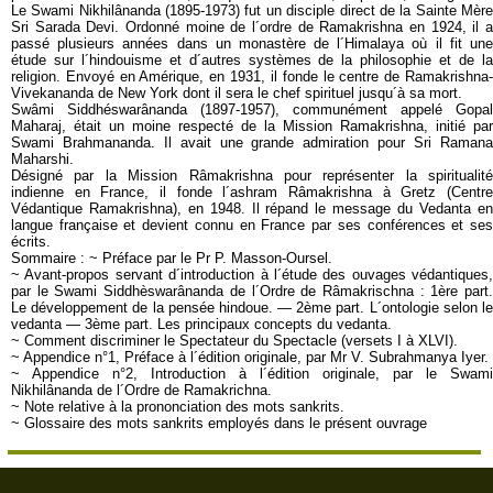
Le
Swami Nikhilânanda
(1895-1973) fut un disciple direct de la Sainte Mèr
Sri Sarada Devi. Ordonné moine de l´ordre de Ramakrishna en 1924, il a
passé plusieurs années dans un monastère de l´Himalaya où il fit une
étude sur l´hindouisme et d´autres systèmes de la philosophie et de la
religion. Envoyé en Amérique, en 1931, il fonde le centre de Ramakrishna-
Vivekananda de New York dont il sera le chef spirituel jusqu´à sa mort.
Swâmi Siddhéswarânanda
(1897-1957), communément appelé Gopal
Maharaj, était un moine respecté de la Mission Ramakrishna, initié par
Swami Brahmananda. Il avait une grande admiration pour Sri Ramana
Maharshi.
Désigné par la Mission Râmakrishna pour représenter la spiritualité
indienne en France, il fonde l´ashram Râmakrishna à Gretz (Centre
Védantique Ramakrishna), en 1948. Il répand le message du Vedanta en
langue française et devient connu en France par ses conférences et ses
écrits.
Sommaire :
~
Préface par le Pr P. Masson-Oursel.
~ Avant-propos
servant d´introduction à l´étude des ouvages védantiques,
par le
Swami Siddhèswarânanda
de l´Ordre de Râmakrischna : 1ère part
Le développement de la pensée hindoue
. — 2ème part.
L´ontologie selon l
vedanta
— 3ème part.
Les principaux concepts du vedanta.
~
Comment discriminer le Spectateur du Spectacle
(versets I à XLVI).
~
Appendice n°1
, Préface à l´édition originale, par
Mr V. Subrahmanya Iyer.
~
Appendice n°2
, Introduction à l´édition originale, par le
Swami
Nikhilânanda
de l´Ordre de
Ramakrichna
.
~
Note
relative à la prononciation des mots sankrits.
~
Glossaire
des mots sankrits employés dans le présent ouvrage