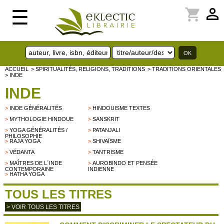
perm_identity
shopping_cart
☰
ACCUEIL
> SPIRITUALITÉS, RELIGIONS, TRADITIONS
> TRADITIONS ORIENTALES
> INDE
INDE
>
INDE GÉNÉRALITÉS
>
HINDOUISME TEXTES
>
MYTHOLOGIE HINDOUE
>
SANSKRIT
>
YOGA GÉNÉRALITÉS /
>
PATANJALI
PHILOSOPHIE
>
RAJA YOGA
>
SHIVAÏSME
>
VÉDANTA
>
TANTRISME
>
MAÎTRES DE L´INDE
>
AUROBINDO ET PENSÉE
CONTEMPORAINE
INDIENNE
>
HATHA YOGA
TOUS LES TITRES
> VOIR TOUS LES TITRES