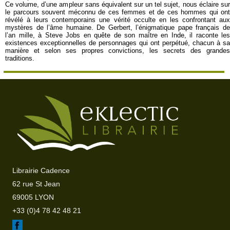
Ce volume, d’une ampleur sans équivalent sur un tel sujet, nous éclaire sur
le parcours souvent méconnu de ces femmes et de ces hommes qui ont
révélé à leurs contemporains une vérité occulte en les confrontant aux
mystères de l’âme humaine. De Gerbert, l’énigmatique pape français de
l’an mille, à Steve Jobs en quête de son maître en Inde, il raconte les
existences exceptionnelles de personnages qui ont perpétué, chacun à sa
manière et selon ses propres convictions, les secrets des grandes
traditions.
Librairie Cadence
62 rue St Jean
69005 LYON
+33 (0)4 78 42 48 21