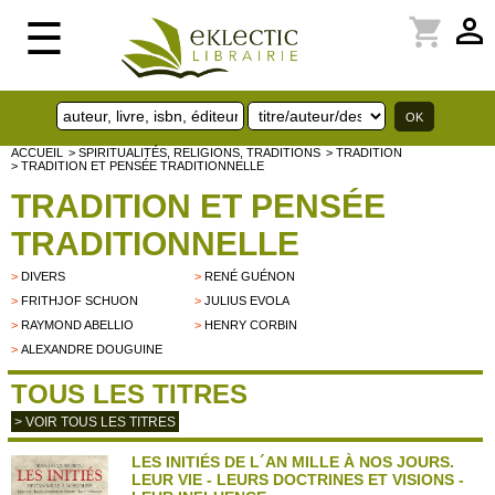
perm_identity
shopping_cart
☰
ACCUEIL
> SPIRITUALITÉS, RELIGIONS, TRADITIONS
> TRADITION
> TRADITION ET PENSÉE TRADITIONNELLE
TRADITION ET PENSÉE
TRADITIONNELLE
>
DIVERS
>
RENÉ GUÉNON
>
FRITHJOF SCHUON
>
JULIUS EVOLA
>
RAYMOND ABELLIO
>
HENRY CORBIN
>
ALEXANDRE DOUGUINE
TOUS LES TITRES
> VOIR TOUS LES TITRES
LES INITIÉS DE L´AN MILLE À NOS JOURS.
LEUR VIE - LEURS DOCTRINES ET VISIONS -