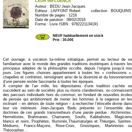
LEUR INFLUENCE
Auteur :
BEDU Jean-Jacques
Editeur :
LAFFONT Robert
collection :
BOUQUINS
Nombre de pages : 1216
Date de parution : 08/02/2018
Forme : Livre ISBN : 9782221134191
LAF404
NEUF habituellement en stock
Prix : 30.00€
Cet ouvrage, à vocation lui-même initiatique, permet au lecteur de se
familiariser avec le monde des grandes traditions ésotériques à travers les
principaux adeptes de la philosophie occulte, depuis l’origine jusqu’à nos
jours. Les figures choisies appartiennent à toutes les « confessions »,
chapelles et confréries, témoignant ainsi de la diversité et du foisonnement
d’une pensée restée fascinante à toutes les époques.
À compter de l’an mille, les dépositaires d’une tradition cachée se
succèdent au sein de sociétés plus ou moins clandestines, ou connaissent
des parcours individuels hors du commun, en fondant de nouvelles écoles
de pensée qui ambitionnent de mener les hommes à la sagesse en les
inclinant – en dehors de toute religion – à rechercher l’étincelle divine dans
leur vie intérieure. Jean-Jacques Bedu présente ici l’ensemble des
doctrines de ces grands transmetteurs d’une parole perdue : Alchimistes,
Hermétistes, Brahmanes, Chamanes, Soufis, Kabbalistes, Magiciens
blancs et noirs, Prophètes, Illuminés,Thaumaturges et Théurges, Spirites,
Médiums, Francs-Maçons, Rose-Croix, Gnostiques, Martinistes ou
Théosophes…