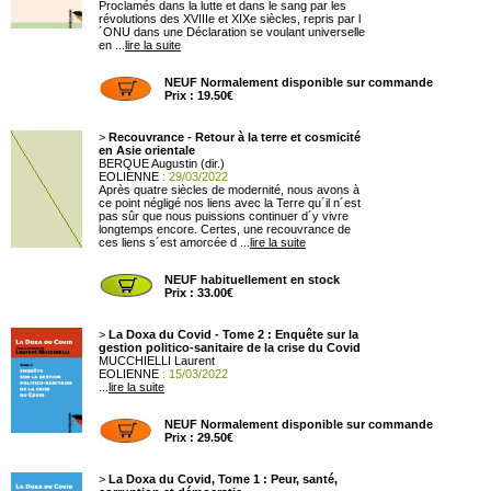
Proclamés dans la lutte et dans le sang par les
révolutions des XVIIIe et XIXe siècles, repris par l
´ONU dans une Déclaration se voulant universelle
en ...
lire la suite
NEUF Normalement disponible sur commande
Prix : 19.50€
>
Recouvrance - Retour à la terre et cosmicité
en Asie orientale
BERQUE Augustin (dir.)
EOLIENNE
: 29/03/2022
Après quatre siècles de modernité, nous avons à
ce point négligé nos liens avec la Terre qu´il n´est
pas sûr que nous puissions continuer d´y vivre
longtemps encore. Certes, une recouvrance de
ces liens s´est amorcée d ...
lire la suite
NEUF habituellement en stock
Prix : 33.00€
>
La Doxa du Covid - Tome 2 : Enquête sur la
gestion politico-sanitaire de la crise du Covid
MUCCHIELLI Laurent
EOLIENNE
: 15/03/2022
...
lire la suite
NEUF Normalement disponible sur commande
Prix : 29.50€
>
La Doxa du Covid, Tome 1 : Peur, santé,