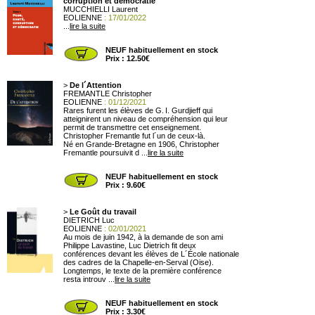
corruption et démocratie
MUCCHIELLI Laurent
EOLIENNE
: 17/01/2022
...
lire la suite
NEUF habituellement en stock
Prix : 12.50€
>
De l´Attention
FREMANTLE Christopher
EOLIENNE
: 01/12/2021
Rares furent les élèves de G. I. Gurdjieff qui
atteignirent un niveau de compréhension qui leur
permit de transmettre cet enseignement.
Christopher Fremantle fut l´un de ceux-là.
Né en Grande-Bretagne en 1906, Christopher
Fremantle poursuivit d ...
lire la suite
NEUF habituellement en stock
Prix : 9.60€
>
Le Goût du travail
DIETRICH Luc
EOLIENNE
: 02/01/2021
Au mois de juin 1942, à la demande de son ami
Philippe Lavastine, Luc Dietrich fit deux
conférences devant les élèves de L´École nationale
des cadres de la Chapelle-en-Serval (Oise).
Longtemps, le texte de la première conférence
resta introuv ...
lire la suite
NEUF habituellement en stock
Prix : 3.30€