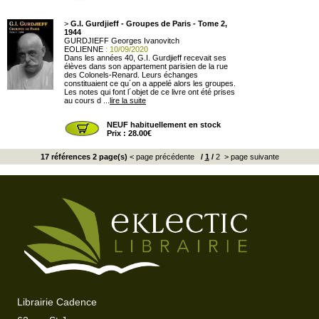
>
G.I. Gurdjieff - Groupes de Paris - Tome 2,
1944
GURDJIEFF Georges Ivanovitch
EOLIENNE
: 10/09/2020
Dans les années 40, G.I. Gurdjieff recevait ses
élèves dans son appartement parisien de la rue
des Colonels-Renard. Leurs échanges
constituaient ce qu´on a appelé alors les groupes.
Les notes qui font l´objet de ce livre ont été prises
au cours d ...
lire la suite
NEUF habituellement en stock
Prix : 28.00€
17 références 2 page(s)
< page précédente
/
1
/
2
> page suivante
Librairie Cadence