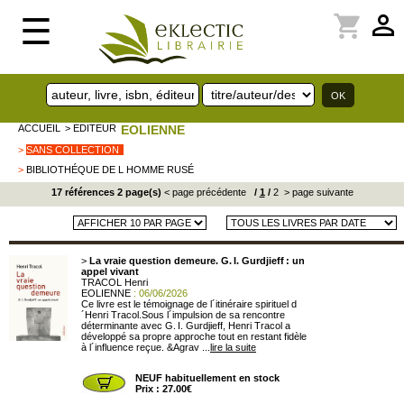
perm_identity
shopping_cart
☰
ACCUEIL
> EDITEUR
EOLIENNE
>
SANS COLLECTION
>
BIBLIOTHÉQUE DE L HOMME RUSÉ
17 références 2 page(s)
< page précédente
/
1
/
2
> page suivante
>
La vraie question demeure. G. I. Gurdjieff : un
appel vivant
TRACOL Henri
EOLIENNE
: 06/06/2026
Ce livre est le témoignage de l´itinéraire spirituel d
´Henri Tracol.Sous l´impulsion de sa rencontre
déterminante avec G. I. Gurdjieff, Henri Tracol a
développé sa propre approche tout en restant fidèle
à l´influence reçue. &Agrav ...
lire la suite
NEUF habituellement en stock
Prix : 27.00€