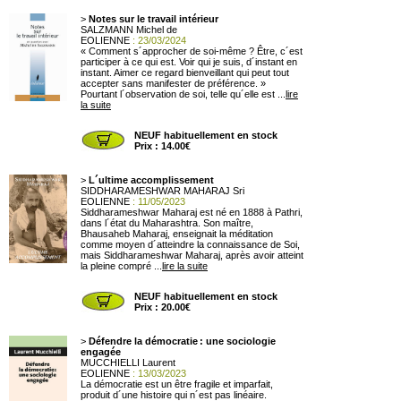
>
Notes sur le travail intérieur
SALZMANN Michel de
EOLIENNE
: 23/03/2024
« Comment s´approcher de soi-même ? Être, c´est
participer à ce qui est. Voir qui je suis, d´instant en
instant. Aimer ce regard bienveillant qui peut tout
accepter sans manifester de préférence. »
Pourtant l´observation de soi, telle qu´elle est ...
lire
la suite
NEUF habituellement en stock
Prix : 14.00€
>
L´ultime accomplissement
SIDDHARAMESHWAR MAHARAJ Sri
EOLIENNE
: 11/05/2023
Siddharameshwar Maharaj est né en 1888 à Pathri,
dans l´état du Maharashtra. Son maître,
Bhausaheb Maharaj, enseignait la méditation
comme moyen d´atteindre la connaissance de Soi,
mais Siddharameshwar Maharaj, après avoir atteint
la pleine compré ...
lire la suite
NEUF habituellement en stock
Prix : 20.00€
>
Défendre la démocratie : une sociologie
engagée
MUCCHIELLI Laurent
EOLIENNE
: 13/03/2023
La démocratie est un être fragile et imparfait,
produit d´une histoire qui n´est pas linéaire.