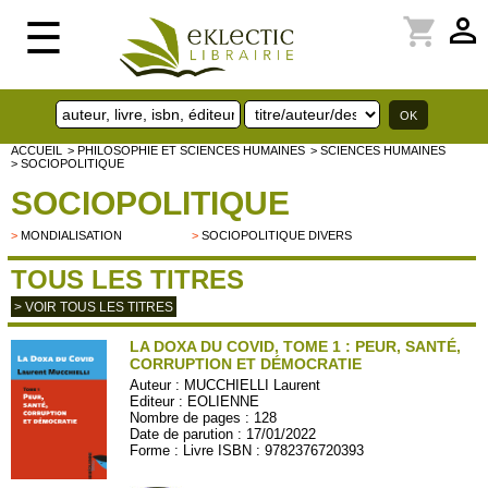
perm_identity
shopping_cart
☰
ACCUEIL
> PHILOSOPHIE ET SCIENCES HUMAINES
> SCIENCES HUMAINES
> SOCIOPOLITIQUE
SOCIOPOLITIQUE
>
MONDIALISATION
>
SOCIOPOLITIQUE DIVERS
TOUS LES TITRES
> VOIR TOUS LES TITRES
LA DOXA DU COVID, TOME 1 : PEUR, SANTÉ,
CORRUPTION ET DÉMOCRATIE
Auteur :
MUCCHIELLI Laurent
Editeur :
EOLIENNE
Nombre de pages : 128
Date de parution : 17/01/2022
Forme : Livre ISBN : 9782376720393
EOLIENNES11