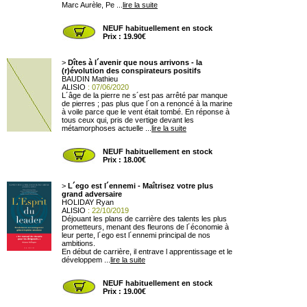
Marc Aurèle, Pe ...
lire la suite
NEUF habituellement en stock
Prix : 19.90€
>
Dîtes à l´avenir que nous arrivons - la
(r)évolution des conspirateurs positifs
BAUDIN Mathieu
ALISIO
: 07/06/2020
L´âge de la pierre ne s´est pas arrêté par manque
de pierres ; pas plus que l´on a renoncé à la marine
à voile parce que le vent était tombé. En réponse à
tous ceux qui, pris de vertige devant les
métamorphoses actuelle ...
lire la suite
NEUF habituellement en stock
Prix : 18.00€
>
L´ego est l´ennemi - Maîtrisez votre plus
grand adversaire
HOLIDAY Ryan
ALISIO
: 22/10/2019
Déjouant les plans de carrière des talents les plus
prometteurs, menant des fleurons de l´économie à
leur perte, l´ego est l´ennemi principal de nos
ambitions.
En début de carrière, il entrave l apprentissage et le
développem ...
lire la suite
NEUF habituellement en stock
Prix : 19.00€