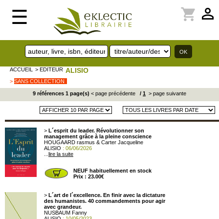
perm_identity
shopping_cart
☰
ACCUEIL
> EDITEUR
ALISIO
>
SANS COLLECTION
9 références 1 page(s)
< page précédente
/
1
> page suivante
>
L´esprit du leader. Révolutionner son
management grâce à la pleine conscience
HOUGAARD rasmus & Carter Jacqueline
ALISIO
: 06/06/2026
...
lire la suite
NEUF habituellement en stock
Prix : 23.00€
>
L´art de l´excellence. En finir avec la dictature
des humanistes. 40 commandements pour agir
avec grandeur.
NUSBAUM Fanny
ALISIO
: 10/05/2023