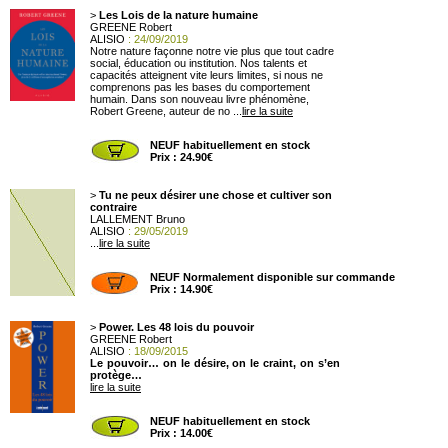
>
Les Lois de la nature humaine
GREENE Robert
ALISIO
: 24/09/2019
Notre nature façonne notre vie plus que tout cadre
social, éducation ou institution. Nos talents et
capacités atteignent vite leurs limites, si nous ne
comprenons pas les bases du comportement
humain. Dans son nouveau livre phénomène,
Robert Greene, auteur de no ...
lire la suite
NEUF habituellement en stock
Prix : 24.90€
>
Tu ne peux désirer une chose et cultiver son
contraire
LALLEMENT Bruno
ALISIO
: 29/05/2019
...
lire la suite
NEUF Normalement disponible sur commande
Prix : 14.90€
>
Power. Les 48 lois du pouvoir
GREENE Robert
ALISIO
: 18/09/2015
Le pouvoir… on le désire, on le craint, on s’en
protège…
lire la suite
NEUF habituellement en stock
Prix : 14.00€