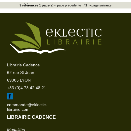
9 références 1 page(s)
< page précédente
/
1
> page suivante
Librairie Cadence
62 rue St Jean
69005 LYON
+33 (0)4 78 42 48 21
commande@eklectic-
librairie.com
LIBRAIRIE CADENCE
Modalités