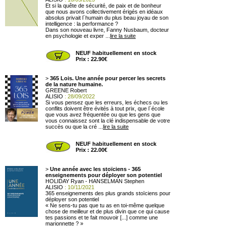
Et si la quête de sécurité, de paix et de bonheur
que nous avons collectivement érigés en idéaux
absolus privait l´humain du plus beau joyau de son
intelligence : la performance ?
Dans son nouveau livre, Fanny Nusbaum, docteur
en psychologie et exper ...
lire la suite
NEUF habituellement en stock
Prix : 22.90€
>
365 Lois. Une année pour percer les secrets
de la nature humaine.
GREENE Robert
ALISIO
: 28/09/2022
Si vous pensez que les erreurs, les échecs ou les
conflits doivent être évités à tout prix, que l´école
que vous avez fréquentée ou que les gens que
vous connaissez sont la clé indispensable de votre
succès ou que la cré ...
lire la suite
NEUF habituellement en stock
Prix : 22.00€
>
Une année avec les stoïciens - 365
enseignements pour déployer son potentiel
HOLIDAY Ryan - HANSELMAN Stephen
ALISIO
: 10/11/2021
365 enseignements des plus grands stoïciens pour
déployer son potentiel
« Ne sens-tu pas que tu as en toi-même quelque
chose de meilleur et de plus divin que ce qui cause
tes passions et te fait mouvoir [...] comme une
marionnette ? »