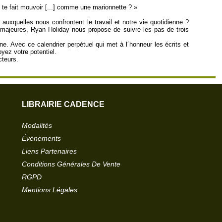
 te fait mouvoir [...] comme une marionnette ? »
auxquelles nous confrontent le travail et notre vie quotidienne ?
 majeures, Ryan Holiday nous propose de suivre les pas de trois
nne. Avec ce calendrier perpétuel qui met à l´honneur les écrits et
yez votre potentiel.
cteurs.
LIBRAIRIE CADENCE
Modalités
Événements
Liens Partenaires
Conditions Générales De Vente
RGPD
Mentions Légales