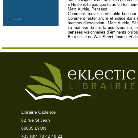
« Ne sens-tu pas que tu as en toi-même
Marc Aurèle, Pensées
Comment trouver le véritable bonheur ?
Comment rester ancré et solide dans u
mentors d´exception : Marc Aurèle, Sén
La maîtrise de soi, la persévérance, le
pensées visionnaires d´éminents philoso
Best-seller du Wall Street Journal et 
Librairie Cadence
62 rue St Jean
69005 LYON
+33 (0)4 78 42 48 21