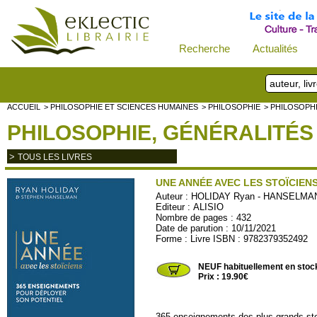
Recherche
Actualités
ACCUEIL
> PHILOSOPHIE ET SCIENCES HUMAINES
> PHILOSOPHIE
> PHILOSOPH
PHILOSOPHIE, GÉNÉRALITÉS
>
TOUS LES LIVRES
UNE ANNÉE AVEC LES STOÏCIEN
Auteur :
HOLIDAY Ryan - HANSELMAN
Editeur :
ALISIO
Nombre de pages : 432
Date de parution : 10/11/2021
Forme : Livre ISBN : 9782379352492
ALISIO04
NEUF habituellement en stoc
Prix : 19.90€
365 enseignements des plus grands sto