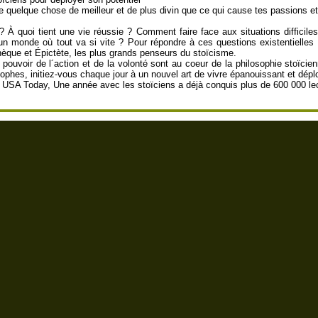
 quelque chose de meilleur et de plus divin que ce qui cause tes passions et
 À quoi tient une vie réussie ? Comment faire face aux situations difficiles 
n monde où tout va si vite ? Pour répondre à ces questions existentielles
èque et Épictète, les plus grands penseurs du stoïcisme.
 pouvoir de l´action et de la volonté sont au coeur de la philosophie stoïcie
phes, initiez-vous chaque jour à un nouvel art de vivre épanouissant et déplo
du USA Today, Une année avec les stoïciens a déjà conquis plus de 600 000 le