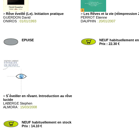
>
Rêve éveillé (Le). Initiation pratique
>
Les Rêves et la vie (réimpression 
GUERDON David
PERROT Etienne
ONIROS
: 01/01/1993
DAUPHIN
: 20/01/2007
EPUISE
NEUF habituellement en
Prix : 22.30 €
>
S´éveiller en rêvant. Introduction au rêve
lucide
LABERGE Stephen
ALMORA
: 15/03/2008
NEUF habituellement en stock
Prix : 14.10 €