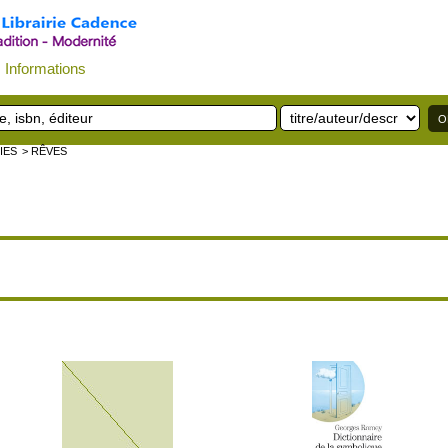
Informations
IES
> RÊVES