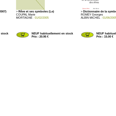
2007)
>
Rêve et ses symboles (Le)
>
Dictionnaire de la symb
COUPAL Marie
ROMEY Georges
MORTAGNE
: 01/02/2005
ALBIN MICHEL
: 01/06/200
 stock
NEUF habituellement en stock
NEUF habituel
Prix : 20.95 €
Prix : 15.00 €