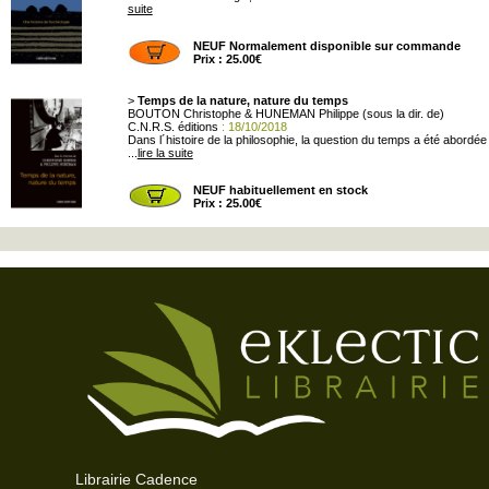
suite
NEUF Normalement disponible sur commande
Prix : 25.00€
>
Temps de la nature, nature du temps
BOUTON Christophe & HUNEMAN Philippe (sous la dir. de)
C.N.R.S. éditions
: 18/10/2018
Dans l´histoire de la philosophie, la question du temps a été abordé
...
lire la suite
NEUF habituellement en stock
Prix : 25.00€
Librairie Cadence