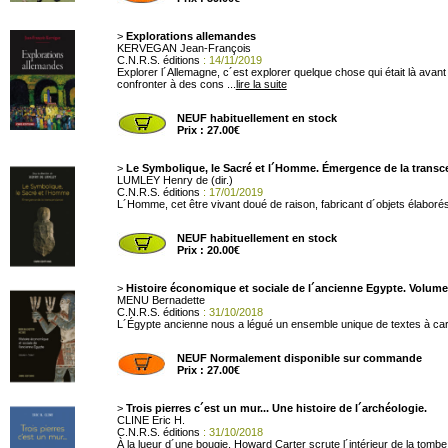
>
Explorations allemandes
KERVEGAN Jean-François
C.N.R.S. éditions
: 14/11/2019
Explorer l´Allemagne, c´est explorer quelque chose qui était là ava
confronter à des cons ...
lire la suite
NEUF habituellement en stock
Prix : 27.00€
>
Le Symbolique, le Sacré et l´Homme. Émergence de la trans
LUMLEY Henry de (dir.)
C.N.R.S. éditions
: 17/01/2019
L´Homme, cet être vivant doué de raison, fabricant d´objets élaborés
NEUF habituellement en stock
Prix : 20.00€
>
Histoire économique et sociale de l´ancienne Egypte. Volume
MENU Bernadette
C.N.R.S. éditions
: 31/10/2018
L´Égypte ancienne nous a légué un ensemble unique de textes à caractèr
NEUF Normalement disponible sur commande
Prix : 27.00€
>
Trois pierres c´est un mur... Une histoire de l´archéologie.
CLINE Eric H.
C.N.R.S. éditions
: 31/10/2018
À la lueur d´une bougie, Howard Carter scrute l´intérieur de la tombe