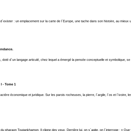
nt d´exister : un emplacement sur la carte de l´Europe, une tache dans son histoire, au mieu
cendance.
, doté d´un langage articulé, chez lequel a émergé la pensée conceptuelle et symbolique, se c
 I - Tome 1
e économique et juridique. Sur les parois rocheuses, la pierre, l´argile, l´os et l´ivoire, les 
 du pharaon Toutankhamon. Il cligne des yeux. Derrière lui, on s´agite, on l´interroge : « Que