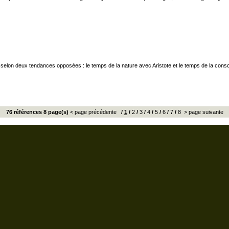
e selon deux tendances opposées : le temps de la nature avec Aristote et le temps de la consci
76 références 8 page(s)
< page précédente
/
1
/
2
/
3
/
4
/
5
/
6
/
7
/
8
> page suivante