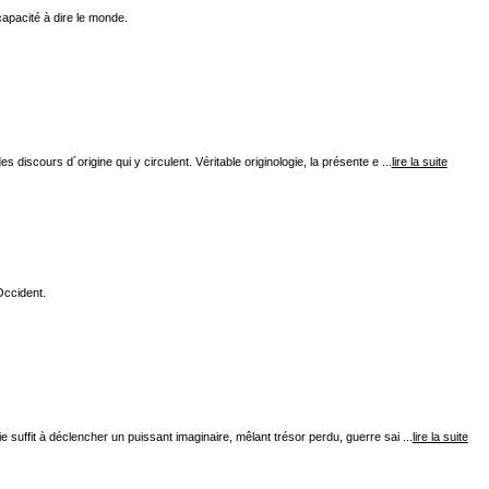
capacité à dire le monde.
s discours d´origine qui y circulent. Véritable originologie, la présente e ...
lire la suite
Occident.
uffit à déclencher un puissant imaginaire, mêlant trésor perdu, guerre sai ...
lire la suite