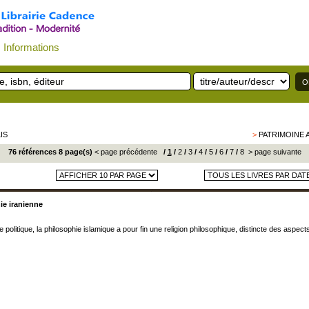
Informations
LIS
>
PATRIMOINE 
76 références 8 page(s)
< page précédente
/
1
/
2
/
3
/
4
/
5
/
6
/
7
/
8
> page suivante
ie iranienne
olitique, la philosophie islamique a pour fin une religion philosophique, distincte des aspec