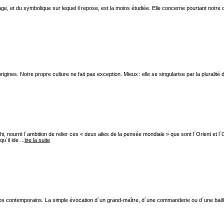
gage, et du symbolique sur lequel il repose, est la moins étudiée. Elle concerne pourtant notre 
gines. Notre propre culture ne fait pas exception. Mieux : elle se singularise par la pluralité de
ourrit l´ambition de relier ces « deux ailes de la pensée mondiale » que sont l´Orient et l´
´il ide ...
lire la suite
s contemporains. La simple évocation d´un grand-maître, d´une commanderie ou d´une baillie s