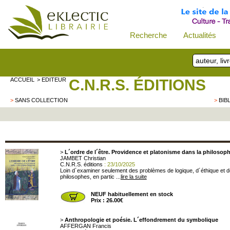
Recherche
Actualités
ACCUEIL
> EDITEUR
C.N.R.S. ÉDITIONS
>
SANS COLLECTION
>
BIB
>
L´ordre de l´être. Providence et platonisme dans la philosoph
JAMBET Christian
C.N.R.S. éditions
: 23/10/2025
Loin d´examiner seulement des problèmes de logique, d´éthique et de p
philosophes, en partic ...
lire la suite
NEUF habituellement en stock
Prix : 26.00€
>
Anthropologie et poésie. L´effondrement du symbolique
AFFERGAN Francis