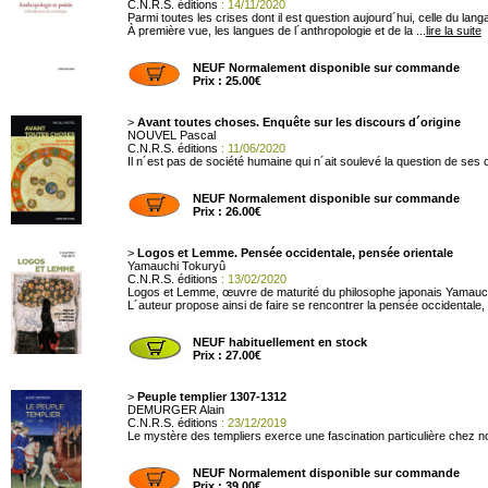
C.N.R.S. éditions
: 14/11/2020
Parmi toutes les crises dont il est question aujourd´hui, celle du lan
À première vue, les langues de l´anthropologie et de la ...
lire la suite
NEUF Normalement disponible sur commande
Prix : 25.00€
>
Avant toutes choses. Enquête sur les discours d´origine
NOUVEL Pascal
C.N.R.S. éditions
: 11/06/2020
Il n´est pas de société humaine qui n´ait soulevé la question de ses ori
NEUF Normalement disponible sur commande
Prix : 26.00€
>
Logos et Lemme. Pensée occidentale, pensée orientale
Yamauchi Tokuryû
C.N.R.S. éditions
: 13/02/2020
Logos et Lemme, œuvre de maturité du philosophe japonais Yamauchi, n
L´auteur propose ainsi de faire se rencontrer la pensée occidentale, qu
NEUF habituellement en stock
Prix : 27.00€
>
Peuple templier 1307-1312
DEMURGER Alain
C.N.R.S. éditions
: 23/12/2019
Le mystère des templiers exerce une fascination particulière chez no
NEUF Normalement disponible sur commande
Prix : 39.00€