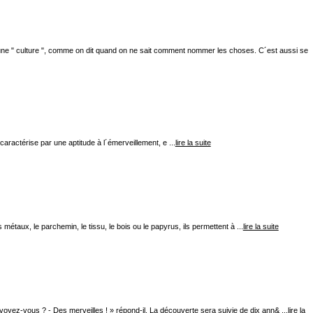
x une " culture ", comme on dit quand on ne sait comment nommer les choses. C´est aussi se
aractérise par une aptitude à l´émerveillement, e ...
lire la suite
métaux, le parchemin, le tissu, le bois ou le papyrus, ils permettent à ...
lire la suite
 voyez-vous ? - Des merveilles ! » répond-il. La découverte sera suivie de dix ann& ...
lire la