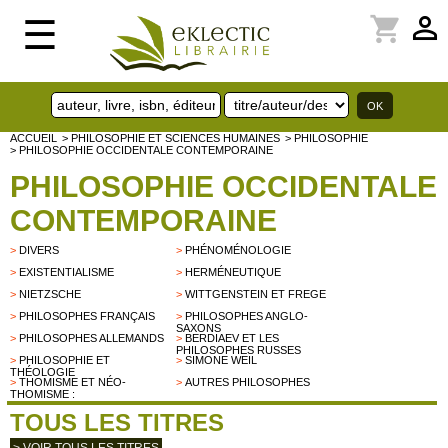
perm_identity
shopping_cart
☰
ACCUEIL
> PHILOSOPHIE ET SCIENCES HUMAINES
> PHILOSOPHIE
> PHILOSOPHIE OCCIDENTALE CONTEMPORAINE
PHILOSOPHIE OCCIDENTALE
CONTEMPORAINE
>
DIVERS
>
PHÉNOMÉNOLOGIE
>
EXISTENTIALISME
>
HERMÉNEUTIQUE
>
NIETZSCHE
>
WITTGENSTEIN ET FREGE
>
PHILOSOPHES FRANÇAIS
>
PHILOSOPHES ANGLO-
SAXONS
>
PHILOSOPHES ALLEMANDS
>
BERDIAEV ET LES
PHILOSOPHES RUSSES
>
PHILOSOPHIE ET
>
SIMONE WEIL
THÉOLOGIE
>
THOMISME ET NÉO-
>
AUTRES PHILOSOPHES
THOMISME :
TOUS LES TITRES