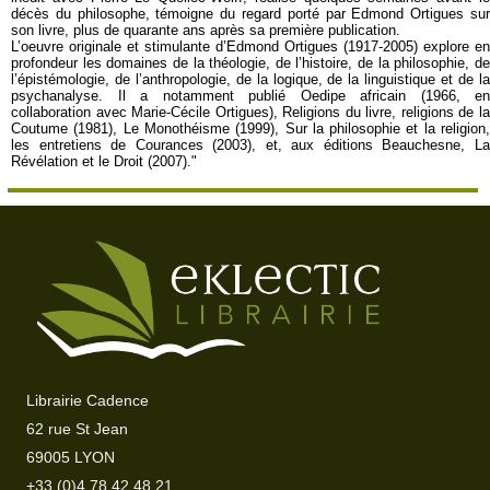
décès du philosophe, témoigne du regard porté par Edmond Ortigues sur
son livre, plus de quarante ans après sa première publication.
L’oeuvre originale et stimulante d’Edmond Ortigues (1917-2005) explore en
profondeur les domaines de la théologie, de l’histoire, de la philosophie, de
l’épistémologie, de l’anthropologie, de la logique, de la linguistique et de la
psychanalyse. Il a notamment publié Oedipe africain (1966, en
collaboration avec Marie-Cécile Ortigues), Religions du livre, religions de la
Coutume (1981), Le Monothéisme (1999), Sur la philosophie et la religion,
les entretiens de Courances (2003), et, aux éditions Beauchesne, La
Révélation et le Droit (2007)."
Librairie Cadence
62 rue St Jean
69005 LYON
+33 (0)4 78 42 48 21