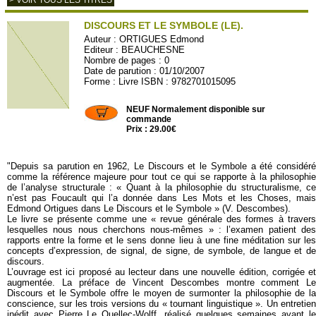
> VOIR TOUS LES TITRES
DISCOURS ET LE SYMBOLE (LE).
Auteur :
ORTIGUES Edmond
Editeur :
BEAUCHESNE
Nombre de pages : 0
Date de parution : 01/10/2007
Forme : Livre ISBN : 9782701015095
BEAUCH72
NEUF Normalement disponible sur
commande
Prix : 29.00€
"Depuis sa parution en 1962, Le Discours et le Symbole a été considéré
comme la référence majeure pour tout ce qui se rapporte à la philosophie
de l’analyse structurale : « Quant à la philosophie du structuralisme, ce
n’est pas Foucault qui l’a donnée dans Les Mots et les Choses, mais
Edmond Ortigues dans Le Discours et le Symbole » (V. Descombes).
Le livre se présente comme une « revue générale des formes à travers
lesquelles nous nous cherchons nous-mêmes » : l’examen patient des
rapports entre la forme et le sens donne lieu à une fine méditation sur les
concepts d’expression, de signal, de signe, de symbole, de langue et de
discours.
L’ouvrage est ici proposé au lecteur dans une nouvelle édition, corrigée et
augmentée. La préface de Vincent Descombes montre comment Le
Discours et le Symbole offre le moyen de surmonter la philosophie de la
conscience, sur les trois versions du « tournant linguistique ». Un entretien
inédit avec Pierre Le Quellec-Wolff, réalisé quelques semaines avant le