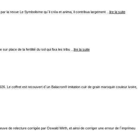
ar la revue Le Symbolisme qu´il créa et anima, il contribua largement ...
lire la suite
r place de la fertilité du sol qui fixa les tribu ...
lire la suite
6. Le coffret est recouvert d´un Balacron® imitation cuir de grain maroquin couleur ivoire,
euve de relecture corrigée par Oswald Wirth, et ainsi de corriger une erreur de l´imprimeu