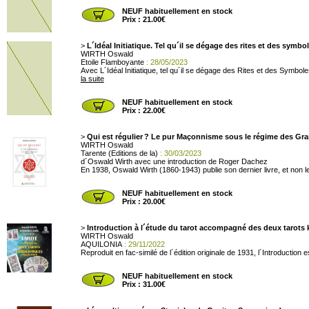
NEUF habituellement en stock
Prix : 21.00€
>
L´Idéal Initiatique. Tel qu´il se dégage des rites et des symbo
WIRTH Oswald
Etoile Flamboyante
: 28/05/2023
Avec L´Idéal Initiatique, tel qu´il se dégage des Rites et des Symbole
la suite
NEUF habituellement en stock
Prix : 22.00€
>
Qui est régulier ? Le pur Maçonnisme sous le régime des Gr
WIRTH Oswald
Tarente (Editions de la)
: 30/03/2023
d´Oswald Wirth avec une introduction de Roger Dachez
En 1938, Oswald Wirth (1860-1943) publie son dernier livre, et non le
NEUF habituellement en stock
Prix : 20.00€
>
Introduction à l´étude du tarot accompagné des deux tarots 
WIRTH Oswald
AQUILONIA
: 29/11/2022
Reproduit en fac-similé de l´édition originale de 1931, l´Introductio
NEUF habituellement en stock
Prix : 31.00€