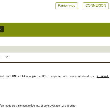
Panier vide
CONNEXION
e sur l´UN de Platon, origine de TOUT ce qui fait notre monde, à l´abri des s ...
lire la suite
 d´un mode de traitement méconnu, et se croyait ten ...
lire la suite