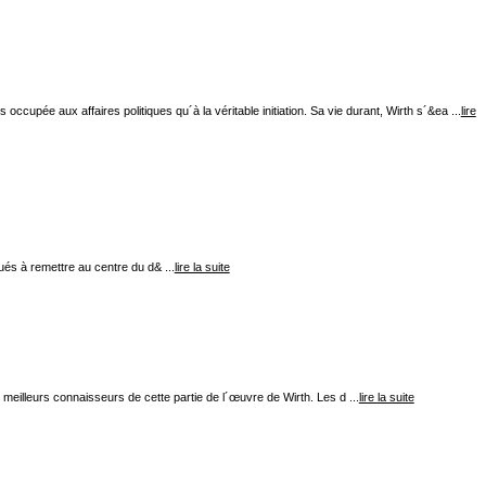
cupée aux affaires politiques qu´à la véritable initiation. Sa vie durant, Wirth s´&ea ...
lire
ués à remettre au centre du d& ...
lire la suite
 meilleurs connaisseurs de cette partie de l´œuvre de Wirth. Les d ...
lire la suite