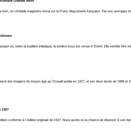
ecrétaire Oswald Wirth
 mort, un véritable magistère moral sur la Franc-Maçonnerie française. Par ses ouvrages et p
otérisme
poque où, selon la tradition initiatique, la lumière nous est venue d´Orient. Elle semble être née su
 tarot des imagiers du moyen-âge qu´Oswald publia en 1927, et ses deux tarots de 1889 et 192
e 1927
 édition conforme à l´édition originale de 1927. Nous avons eu la chance de disposer d´une épr