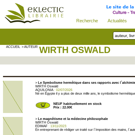
Recherche
Actualités
ACCUEIL
> AUTEUR
WIRTH OSWALD
>
Le Symbolisme hermétique dans ses rapports avec l´alchimie
WIRTH Oswald
AQUILONIA
: 02/07/2026
Né en Égypte il y a plus de deux mille ans, le symbolisme hermétique
NEUF habituellement en stock
Prix : 22.00€
>
Le magnétisme et la médecine philosophale
WIRTH Oswald
EDIMAF
: 13/11/2023
En entreprenant de rédiger un traité sur l´Impo­sition des mains, l´au