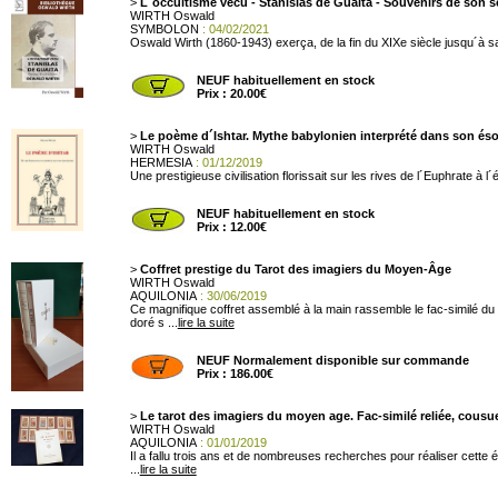
>
L´occultisme vécu - Stanislas de Guaita - Souvenirs de son s
WIRTH Oswald
SYMBOLON
: 04/02/2021
Oswald Wirth (1860-1943) exerça, de la fin du XIXe siècle jusqu´à sa
NEUF habituellement en stock
Prix : 20.00€
>
Le poème d´Ishtar. Mythe babylonien interprété dans son és
WIRTH Oswald
HERMESIA
: 01/12/2019
Une prestigieuse civilisation florissait sur les rives de l´Euphrate à l´é
NEUF habituellement en stock
Prix : 12.00€
>
Coffret prestige du Tarot des imagiers du Moyen-Âge
WIRTH Oswald
AQUILONIA
: 30/06/2019
Ce magnifique coffret assemblé à la main rassemble le fac-similé du
doré s ...
lire la suite
NEUF Normalement disponible sur commande
Prix : 186.00€
>
Le tarot des imagiers du moyen age. Fac-similé reliée, cousu
WIRTH Oswald
AQUILONIA
: 01/01/2019
Il a fallu trois ans et de nombreuses recherches pour réaliser cette
...
lire la suite