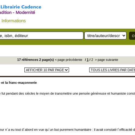
Informations
17 références 2 page(s)
< page précédente
/
1
/
2
> page suivante
 et la franc-maçonnerie
 fut pendant des siècles le moyen de transmettre une pensée généreuse et humaniste construit
teur n´a eu tout d´abord en vue qu´un but purement humanitaire : il avait constaté l´efficacité