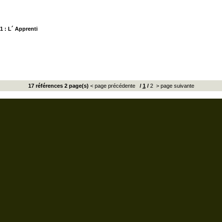
1 : L´ Apprenti
17 références 2 page(s)
< page précédente
/
1
/
2
> page suivante