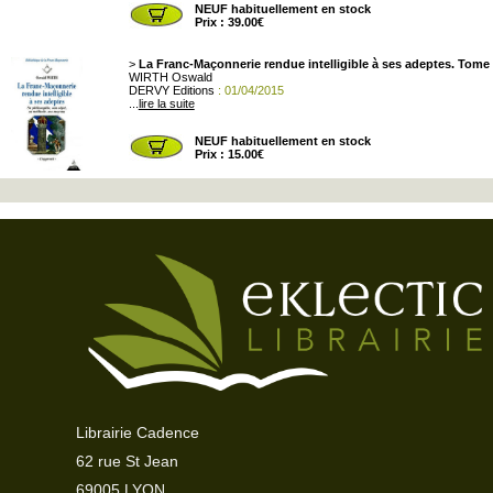
NEUF habituellement en stock
Prix : 39.00€
>
La Franc-Maçonnerie rendue intelligible à ses adeptes. Tome 
WIRTH Oswald
DERVY Editions
: 01/04/2015
...
lire la suite
NEUF habituellement en stock
Prix : 15.00€
Librairie Cadence
62 rue St Jean
69005 LYON