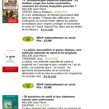
>
L´Aromathérapie médecine planétaire - Le
meilleur usage des huiles essentielles,
comment les choisir, lesquelles prescrire ?
WILLEM Jean-Pierre
TESTEZ (Marco Pietteur)
: 05/05/2026
Et si les antibiotiques de demain poussaient déjà
dans les jardins ? Depuis des millénaires, les
civilisations du monde entier utilisent les plantes
aromatiques pour soigner, protéger et harmoniser
le corps et l´esprit. Aujourd´hui, alors que les limites
de la m&eacu ...
lire la suite
NEUF habituellement en stock
Prix : 22.00€
>
Le jeûne, monodiètes et autres régimes. Une
méthode naturelle de santé et de longévité
WILLEM Jean-Pierre
TREDANIEL Guy
: 15/01/2026
Le jeûne, une méthode naturelle de santé et
longévité est l´ouvrage le plus complet sur l´art du
jeûne, car il aborde aussi - et surtout - les
questions fondamentales de la restriction
alimentaire et de la mise en acidose de l´organisme.
Un principe vieu ...
lire la suite
NEUF habituellement en stock
Prix : 16.90€
>
55 questions de santé et leur traitement
naturel sans ordonnance
WILLEM Jean-Pierre
DAUPHIN
: 05/11/2025
Ce livre propose des solutions face au manque de