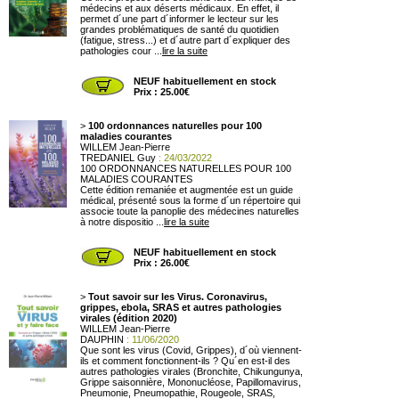
médecins et aux déserts médicaux. En effet, il
permet d´une part d´informer le lecteur sur les
grandes problématiques de santé du quotidien
(fatigue, stress...) et d´autre part d´expliquer des
pathologies cour ...
lire la suite
NEUF habituellement en stock
Prix : 25.00€
>
100 ordonnances naturelles pour 100
maladies courantes
WILLEM Jean-Pierre
TREDANIEL Guy
: 24/03/2022
100 ORDONNANCES NATURELLES POUR 100
MALADIES COURANTES
Cette édition remaniée et augmentée est un guide
médical, présenté sous la forme d´un répertoire qui
associe toute la panoplie des médecines naturelles
à notre dispositio ...
lire la suite
NEUF habituellement en stock
Prix : 26.00€
>
Tout savoir sur les Virus. Coronavirus,
grippes, ebola, SRAS et autres pathologies
virales (édition 2020)
WILLEM Jean-Pierre
DAUPHIN
: 11/06/2020
Que sont les virus (Covid, Grippes), d´où viennent-
ils et comment fonctionnent-ils ? Qu´en est-il des
autres pathologies virales (Bronchite, Chikungunya,
Grippe saisonnière, Mononucléose, Papillomavirus,
Pneumonie, Pneumopathie, Rougeole, SRAS,