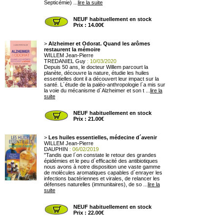
Septicémie) ...
lire la suite
NEUF habituellement en stock
Prix : 14.00€
>
Alzheimer et Odorat. Quand les arômes
restaurent la mémoire
WILLEM Jean-Pierre
TREDANIEL Guy
: 10/03/2020
Depuis 50 ans, le docteur Willem parcourt la
planète, découvre la nature, étudie les huiles
essentielles dont il a découvert leur impact sur la
santé. L´étude de la paléo-anthropologie l´a mis sur
la voie du mécanisme d´Alzheimer et son t ...
lire la
suite
NEUF habituellement en stock
Prix : 21.00€
>
Les huiles essentielles, médecine d´avenir
WILLEM Jean-Pierre
DAUPHIN
: 06/02/2019
"Tandis que l´on constate le retour des grandes
épidémies et le peu d´efficacité des antibiotiques
nous avons à notre disposition une vaste gamme
de molécules aromatiques capables d´enrayer les
infections bactériennes et virales, de relancer les
défenses naturelles (immunitaires), de so ...
lire la
suite
NEUF habituellement en stock
Prix : 22.00€