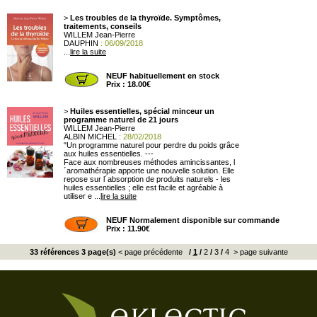
>
Les troubles de la thyroïde. Symptômes,
traitements, conseils
WILLEM Jean-Pierre
DAUPHIN
: 06/09/2018
...
lire la suite
NEUF habituellement en stock
Prix : 18.00€
>
Huiles essentielles, spécial minceur un
programme naturel de 21 jours
WILLEM Jean-Pierre
ALBIN MICHEL
: 28/02/2018
"Un programme naturel pour perdre du poids grâce
aux huiles essentielles. ---
Face aux nombreuses méthodes amincissantes, l
´aromathérapie apporte une nouvelle solution. Elle
repose sur l´absorption de produits naturels - les
huiles essentielles ; elle est facile et agréable à
utiliser e ...
lire la suite
NEUF Normalement disponible sur commande
Prix : 11.90€
33 références 3 page(s)
< page précédente
/
1
/
2
/
3
/
4
> page suivante