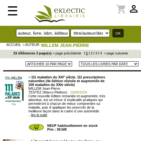
perm_identity
shopping_cart
☰
ACCUEIL
> AUTEUR
WILLEM JEAN-PIERRE
33 références 3 page(s)
< page précédente
/
1
/
2
/
3
/
4
> page suivante
>
111 maladies du XXI° siècle. 111 prescriptions
naturelles (4e édition révisée et augmentée de
100 maladies du XXIe siècle)
WILLEM Jean-Pierre
TESTEZ (Marco Pietteur)
: 10/06/2026
Cette nouvelle édition remaniée et augmentée, très
attendue, est un trésor d´explicatifs pratiques qui
permettront à chacun de mieux comprendre sa
maladie, puis d´appliquer les prescrits de la
meilleure façon dans le cadre d´une automédic
...
lire la suite
NEUF habituellement en stock
Prix : 39.50€