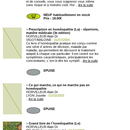
et de conseils, vous vous soignerez vous même
sans risque et à moindre coût. Hor ...
lire la suite
NEUF habituellement en stock
Prix : 18.00€
>
Prescription en homéopathie (La) - répertoire,
matière médicale (3e edition)
HORVILLEUR Alain Dr
VIGOT/MALOINE
: 01/07/2004
Ce livre d´homéopathie pratique est conçu comme
une série d´arbres de décision, maladie par
maladie, qui permettent de découvrir le traitement
adapté à chaque cas particulier. Il est centré sur les
symptômes caractéristiques, principalement les
concomitants, c´est-à-dire les symptô ...
lire la suite
EPUISE
>
Ce qui marche, ce qui ne marche pas en
homéopathie
HORVILLEUR Alain Dr
LYON Josette
: 01/03/2003
...
lire la suite
EPUISE
>
Grand livre de l´homéopathie (Le)
HORVILLEUR Alain Dr