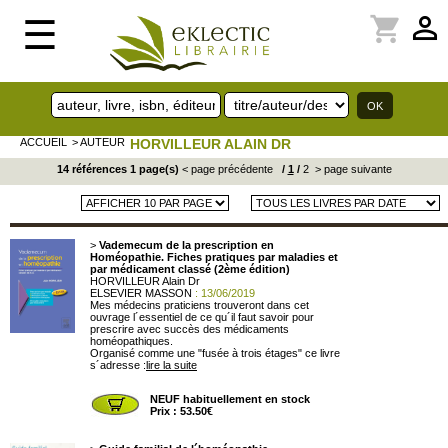
perm_identity
shopping_cart
☰
ACCUEIL
> AUTEUR
HORVILLEUR ALAIN DR
14 références 1 page(s)
< page précédente
/
1
/
2
> page suivante
>
Vademecum de la prescription en
Homéopathie. Fiches pratiques par maladies et
par médicament classé (2ème édition)
HORVILLEUR Alain Dr
ELSEVIER MASSON
: 13/06/2019
Mes médecins praticiens trouveront dans cet
ouvrage l´essentiel de ce qu´il faut savoir pour
prescrire avec succès des médicaments
homéopathiques.
Organisé comme une "fusée à trois étages" ce livre
s´adresse :
lire la suite
NEUF habituellement en stock
Prix : 53.50€