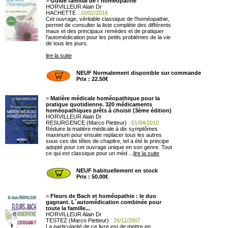
>
Guide familial de l´homéopathie
HORVILLEUR Alain Dr
HACHETTE
: 10/02/2016
Cet ouvrage, véritable classique de l’homéopathie,
permet de consulter la liste complète des différents
maux et des principaux remèdes et de pratiquer
l’automédication pour les petits problèmes de la vie
de tous les jours.
lire la suite
NEUF Normalement disponible sur commande
Prix : 22.50€
>
Matière médicale homéopathique pour la
pratique quotidienne. 320 médicaments
homéopathiques prêts à choisir (3ème édition)
HORVILLEUR Alain Dr
RESURGENCE (Marco Pietteur)
: 01/04/2010
Réduire la matière médicale à dix symptômes
maximum pour ensuite replacer tous les autres
sous ces dix têtes de chapitre, tel a été le principe
adopté pour cet ouvrage unique en son genre. Tout
ce qui est classique pour un méd ...
lire la suite
NEUF habituellement en stock
Prix : 50.00€
>
Fleurs de Bach et homéopathie : le duo
gagnant. L´automédication combinée pour
toute la famille...
HORVILLEUR Alain Dr
TESTEZ (Marco Pietteur)
: 26/11/2007
La particularité de ce livre est de mettre en