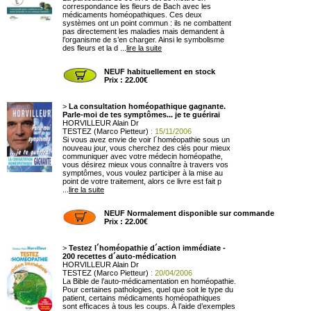
correspondance les fleurs de Bach avec les
médicaments homéopathiques. Ces deux
systèmes ont un point commun : ils ne combattent
pas directement les maladies mais demandent à
l’organisme de s’en charger. Ainsi le symbolisme
des fleurs et la d ...
lire la suite
NEUF habituellement en stock
Prix : 22.00€
>
La consultation homéopathique gagnante.
Parle-moi de tes symptômes... je te guérirai
HORVILLEUR Alain Dr
TESTEZ (Marco Pietteur)
: 15/11/2006
Si vous avez envie de voir l´homéopathie sous un
nouveau jour, vous cherchez des clés pour mieux
communiquer avec votre médecin homéopathe,
vous désirez mieux vous connaître à travers vos
symptômes, vous voulez participer à la mise au
point de votre traitement, alors ce livre est fait p
...
lire la suite
NEUF Normalement disponible sur commande
Prix : 22.00€
>
Testez l´homéopathie d´action immédiate -
200 recettes d´auto-médication
HORVILLEUR Alain Dr
TESTEZ (Marco Pietteur)
: 20/04/2006
La Bible de l’auto-médicamentation en homéopathie.
Pour certaines pathologies, quel que soit le type du
patient, certains médicaments homéopathiques
sont efficaces à tous les coups. À l’aide d’exemples