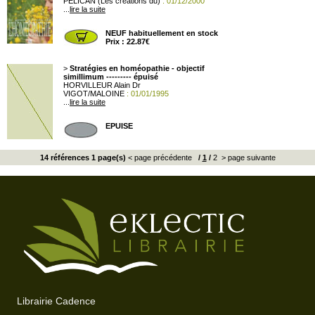
PELICAN (Les créations du)
: 01/12/2000
...
lire la suite
NEUF habituellement en stock
Prix : 22.87€
>
Stratégies en homéopathie - objectif
simillimum --------- épuisé
HORVILLEUR Alain Dr
VIGOT/MALOINE
: 01/01/1995
...
lire la suite
EPUISE
14 références 1 page(s)
< page précédente
/
1
/
2
> page suivante
Librairie Cadence