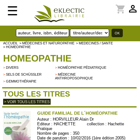
perm_identity
shopping_cart
☰
ACCUEIL
> MÉDECINES ET NATUROPATHIE
> MEDECINES / SANTE
> HOMEOPATHIE
HOMEOPATHIE
>
DIVERS
>
HOMÉOPATHIE PÉDIATRIQUE
>
SELS DE SCHÜSSLER
>
MÉDECINE
ANTHROPOSOPHIQUE
>
GEMMOTHÉRAPIE
TOUS LES TITRES
> VOIR TOUS LES TITRES
GUIDE FAMILIAL DE L´HOMÉOPATHIE
Auteur :
HORVILLEUR Alain Dr
Editeur :
HACHETTE
collection :
Hachette
Pratique
Nombre de pages : 350
Date de parution : 10/02/2016 (1ére édition 2005)