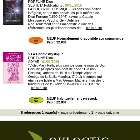
FORTUNE Dion
SESHETA Publications
: 09/10/2015
LA DOCTRINE COSMIQUE, ici dans son édition
intégrale, est un des essais les plus célèbre de
Dion Fortune (1890-1946) >avec la Cabale
Mystique et Psychic Self-Defense.
Non seulement cet essai constitue une des
références les plus importantes de l ...
lire la suite
NEUF Normalement disponible sur commande
Prix : 32.00€
>
La Cabale mystique
FORTUNE Dion
ADYAR
: 01/01/1996
"Violet Mary Firth, plus connue sous le nom de Dion
Fortune (d´après son nom de code : Dio non
Fortuna), adhéra en 1919 au Temple Alpha et
Oméga de la Stella Matulina. C´était le temple qui
était resté fidèle à Mac Gregor Mathers, l´un des 3
fondateurs de la Golden Dawn en 1888. En 192
...
lire la suite
NEUF habituellement en stock
Prix : 22.80€
8 références 1 page(s)
< page précédente
/
1
> page suivante