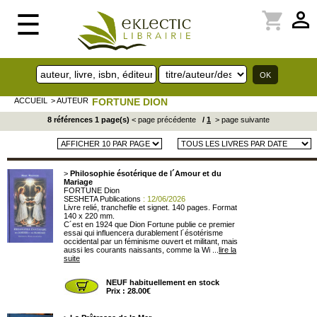
perm_identity
shopping_cart
☰
ACCUEIL
> AUTEUR
FORTUNE DION
8 références 1 page(s)
< page précédente
/
1
> page suivante
>
Philosophie ésotérique de l´Amour et du
Mariage
FORTUNE Dion
SESHETA Publications
: 12/06/2026
Livre relié, tranchefile et signet. 140 pages. Format
140 x 220 mm.
C´est en 1924 que Dion Fortune publie ce premier
essai qui influencera durablement l´ésotérisme
occidental par un féminisme ouvert et militant, mais
aussi les courants naissants, comme la Wi ...
lire la
suite
NEUF habituellement en stock
Prix : 28.00€