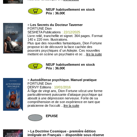
NEUF habituellement en stock
Prix : 36.00€
>
Les Secrets du Docteur Taverner
FORTUNE Dion
SESHETA Publications
: 22/12/2025
Livre relié, tranchefile et signet. 364 pages. Format
140 x 220 mm. Illustrations.
Plus que des nouvelles fantastiques, Dion Fortune
propose ici de découvrir la face cachée des
pouvoirs psychiques d´un Adepte. Ces nouvelles
mettent en scène un psychiatre et oc ...
lire la suite
NEUF habituellement en stock
Prix : 36.00€
>
Autodéfense psychique. Manuel pratique
FORTUNE Dion
DERVY Editions
: 10/01/2016
À l’âge de vingt ans, Dion Fortune vécut une forme
particulièrement puissante d’attaque psychique qui
aboutit à une dépression nerveuse. Forte de sa
compréhension et de son expérience en tant que
praticienne de l’occulti ...
lire la suite
EPUISE
>
La Doctrine Cosmique - première édition
intégrale en Français -- disponible sous réserve