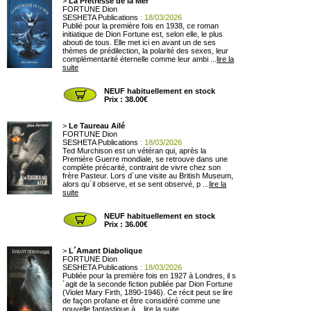
>
La Prêtresse de la Mer
FORTUNE Dion
SESHETA Publications
: 18/03/2026
Publié pour la première fois en 1938, ce roman
initiatique de Dion Fortune est, selon elle, le plus
abouti de tous. Elle met ici en avant un de ses
thèmes de prédilection, la polarité des sexes, leur
complémentarité éternelle comme leur ambi ...
lire la
suite
NEUF habituellement en stock
Prix : 38.00€
>
Le Taureau Ailé
FORTUNE Dion
SESHETA Publications
: 18/03/2026
Ted Murchison est un vétéran qui, après la
Première Guerre mondiale, se retrouve dans une
complète précarité, contraint de vivre chez son
frère Pasteur. Lors d´une visite au British Museum,
alors qu´il observe, et se sent observé, p ...
lire la
suite
NEUF habituellement en stock
Prix : 36.00€
>
L´Amant Diabolique
FORTUNE Dion
SESHETA Publications
: 18/03/2026
Publiée pour la première fois en 1927 à Londres, il s
´agit de la seconde fiction publiée par Dion Fortune
(Violet Mary Firth, 1890-1946). Ce récit peut se lire
de façon profane et être considéré comme une
nouvelle fantastique à ...
lire la suite