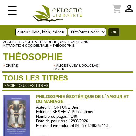
perm_identity
shopping_cart
☰
ACCUEIL
> SPIRITUALITÉS, RELIGIONS, TRADITIONS
> TRADITION OCCIDENTALE
> THÉOSOPHIE
THÉOSOPHIE
>
DIVERS
>
ALICE BAILEY & DOUGLAS
BAKER
TOUS LES TITRES
> VOIR TOUS LES TITRES
PHILOSOPHIE ÉSOTÉRIQUE DE L´AMOUR ET
DU MARIAGE
Auteur :
FORTUNE Dion
Editeur :
SESHETA Publications
Nombre de pages : 140
Date de parution : 12/06/2026
Forme : Livre relié ISBN : 9782493754431
SESH102