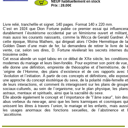
NEUF habituellement en stock
Prix : 28.00€
Livre relié, tranchefile et signet. 140 pages. Format 140 x 220 mm.
C´est en 1924 que Dion Fortune publie ce premier essai qui influencera
durablement l´ésotérisme occidental par un féminisme ouvert et militant,
mais aussi les courants naissants, comme la Wicca de Gerald Gardner. À
cette époque, Moïna Mathers, qui dirigeait alors l´Ordre Hermétique de la
Golden Dawn d´une main de fer, lui demandera de retirer le livre de la
vente, car, selon ses dires, D. Fortune révélerait les secrets internes du
troisième ordre.
Cet essai aborde un sujet tabou en ce début de XXe siècle, les conditions
modernes du mariage et leurs bien-fondés. Pour exprimer son point de vue,
elle donne une définition, empreinte de théosophie et d´hermétisme, de l
´origine de l´Homme, des plans d´existence et de ces rapports avec l
´évolution et l´initiation. À partir de ces concepts et définitions, elle expose
une approche du concept ésotérique du sexe, de la polarité mâle-femelle et
de leurs interactions, et comment ils interagissent sur les plans de groupe
sociaux-culturels, au sein de l´organisme, sur le plan physique, les plans
astraux, mentaux et spirituels, ainsi que la sacralité du sexe.
Elle aborde également le concept et l´importance de "l´âme sœur", loin des
abus verbeux du new-age, ainsi que les liens karmiques et cosmiques qui
unissent les êtres à travers l´union, le mariage et les enfants, mais aussi
les usages anormaux des fonctions sexuelles, de l´abstinence et l
´ascétisme.