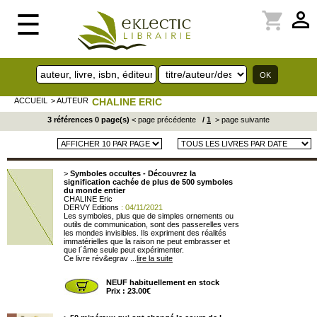
perm_identity
shopping_cart
☰
ACCUEIL
> AUTEUR
CHALINE ERIC
3 références 0 page(s)
< page précédente
/
1
> page suivante
>
Symboles occultes - Découvrez la
signification cachée de plus de 500 symboles
du monde entier
CHALINE Eric
DERVY Editions
: 04/11/2021
Les symboles, plus que de simples ornements ou
outils de communication, sont des passerelles vers
les mondes invisibles. Ils expriment des réalités
immatérielles que la raison ne peut embrasser et
que l´âme seule peut expérimenter.
Ce livre rév&egrav ...
lire la suite
NEUF habituellement en stock
Prix : 23.00€