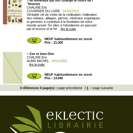
>
50 minéraux qui ont changé le cours de l
´Histoire
CHALINE Eric
COURRIER DU LIVRE
: 16/10/2013
Véritable clé de voûte de la civilisation, l’utilisation
des métaux, alliages, pierres, minéraux organiques
et gemmes a contribué à la fondation de notre
monde actuel. Du silex à l’obsidienne en passant
par le bronze et le fer ...
lire la suite
NEUF habituellement en stock
Prix : 21.00€
>
Zen et bien-être
CHALINE Eric
ALBIN MICHEL
: 03/11/2001
...
lire la suite
NEUF habituellement en stock
Prix : 14.94€
3 références 0 page(s)
< page précédente
/
1
> page suivante