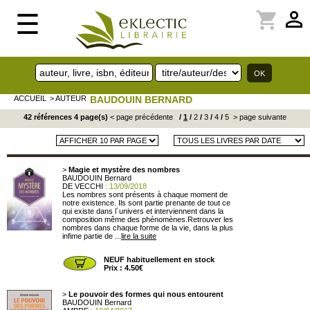
perm_identity
shopping_cart
☰
ACCUEIL
> AUTEUR
BAUDOUIN BERNARD
42 références 4 page(s)
< page précédente
/
1
/
2
/
3
/
4
/
5
> page suivante
>
Magie et mystère des nombres
BAUDOUIN Bernard
DE VECCHI
: 13/09/2018
Les nombres sont présents à chaque moment de
notre existence. Ils sont partie prenante de tout ce
qui existe dans l´univers et interviennent dans la
composition même des phénomènes.Retrouver les
nombres dans chaque forme de la vie, dans la plus
infime partie de ...
lire la suite
NEUF habituellement en stock
Prix : 4.50€
>
Le pouvoir des formes qui nous entourent
BAUDOUIN Bernard