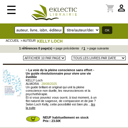
perm_identity
shopping_cart
☰
ACCUEIL
> AUTEUR
KELLY LOCH
1 références 0 page(s)
< page précédente
/
1
> page suivante
>
La voie de la pleine conscience sans effort -
Un guide révolutionnaire pour vivre une vie
éveillée
KELLY Loch
ALMORA
: 28/08/2025
Un guide brillant et original qui unit la pleine
conscience non duelle, les neurosciences et la
psychothérapie.
Et si vous pouviez vous ouvrir, à tout moment, à un
flot naturel de sagesse, de compassion et de joie ?
Selon Loch Kelly, cette possibilité est bien plu ...
lire
la suite
NEUF habituellement en stock
Prix : 23.50€