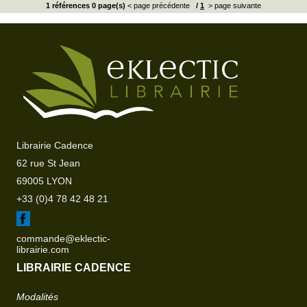
1 références 0 page(s)
< page précédente
/
1
> page suivante
Librairie Cadence
62 rue St Jean
69005 LYON
+33 (0)4 78 42 48 21
commande@eklectic-
librairie.com
LIBRAIRIE CADENCE
Modalités