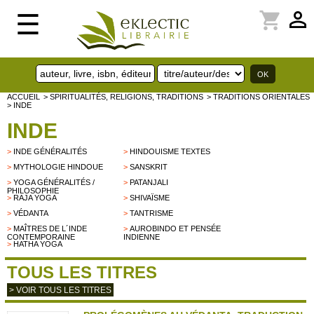
perm_identity
shopping_cart
☰
ACCUEIL
> SPIRITUALITÉS, RELIGIONS, TRADITIONS
> TRADITIONS ORIENTALES
> INDE
INDE
>
INDE GÉNÉRALITÉS
>
HINDOUISME TEXTES
>
MYTHOLOGIE HINDOUE
>
SANSKRIT
>
YOGA GÉNÉRALITÉS /
>
PATANJALI
PHILOSOPHIE
>
RAJA YOGA
>
SHIVAÏSME
>
VÉDANTA
>
TANTRISME
>
MAÎTRES DE L´INDE
>
AUROBINDO ET PENSÉE
CONTEMPORAINE
INDIENNE
>
HATHA YOGA
TOUS LES TITRES
> VOIR TOUS LES TITRES