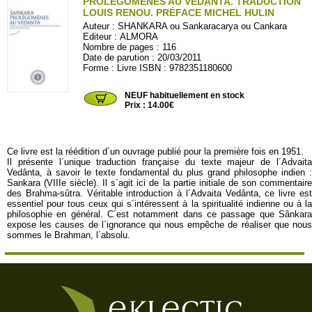
PROLÉGOMÈNES AU VÉDANTA. TRADUCTION
LOUIS RENOU. PRÉFACE MICHEL HULIN
Auteur :
SHANKARA ou Sankaracarya ou Cankara
Editeur :
ALMORA
Nombre de pages : 116
Date de parution : 20/03/2011
Forme : Livre ISBN : 9782351180600
ALMORA48
NEUF habituellement en stock
Prix : 14.00€
Ce livre est la réédition d´un ouvrage publié pour la première fois en 1951.
Il présente l´unique traduction française du texte majeur de l´Advaita
Vedânta, à savoir le texte fondamental du plus grand philosophe indien :
Sankara (VIIIe siècle). Il s´agit ici de la partie initiale de son commentaire
des Brahma-sûtra. Véritable introduction à l´Advaita Vedânta, ce livre est
essentiel pour tous ceux qui s´intéressent à la spiritualité indienne ou à la
philosophie en général. C´est notamment dans ce passage que Sânkara
expose les causes de l´ignorance qui nous empêche de réaliser que nous
sommes le Brahman, l´absolu.