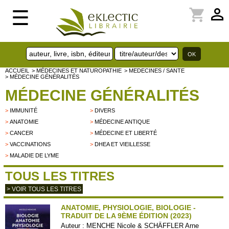
perm_identity
shopping_cart
☰
ACCUEIL
> MÉDECINES ET NATUROPATHIE
> MEDECINES / SANTE
> MÉDECINE GÉNÉRALITÉS
MÉDECINE GÉNÉRALITÉS
>
IMMUNITÉ
>
DIVERS
>
ANATOMIE
>
MÉDECINE ANTIQUE
>
CANCER
>
MÉDECINE ET LIBERTÉ
>
VACCINATIONS
>
DHEA ET VIEILLESSE
>
MALADIE DE LYME
TOUS LES TITRES
> VOIR TOUS LES TITRES
ANATOMIE, PHYSIOLOGIE, BIOLOGIE -
TRADUIT DE LA 9ÈME ÉDITION (2023)
Auteur :
MENCHE Nicole & SCHÄFFLER Arne