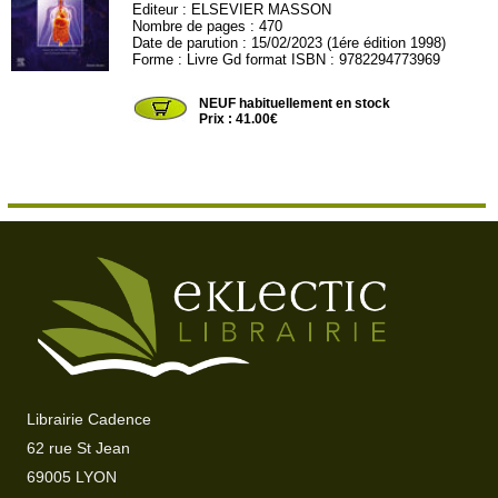
Editeur :
ELSEVIER MASSON
Nombre de pages : 470
Date de parution : 15/02/2023 (1ére édition 1998)
Forme : Livre Gd format ISBN : 9782294773969
VIG74
NEUF habituellement en stock
Prix : 41.00€
Librairie Cadence
62 rue St Jean
69005 LYON