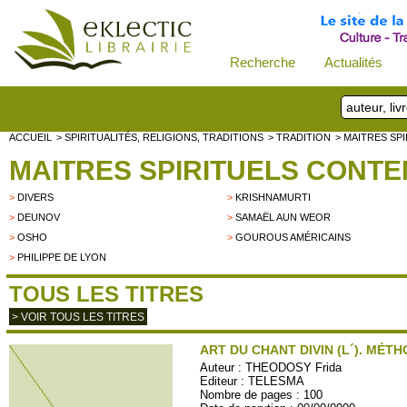
Recherche
Actualités
ACCUEIL
> SPIRITUALITÉS, RELIGIONS, TRADITIONS
> TRADITION
> MAITRES SP
MAITRES SPIRITUELS CONT
>
DIVERS
>
KRISHNAMURTI
>
DEUNOV
>
SAMAËL AUN WEOR
>
OSHO
>
GOUROUS AMÉRICAINS
>
PHILIPPE DE LYON
TOUS LES TITRES
> VOIR TOUS LES TITRES
ART DU CHANT DIVIN (L´). MÉTH
Auteur :
THEODOSY Frida
Editeur :
TELESMA
Nombre de pages : 100