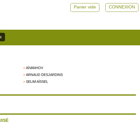
Panier vide
CONNEXION
>
AÏVANHOV
>
ARNAUD DESJARDINS
>
SELIM AÏSSEL
UISÉ