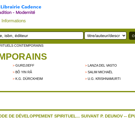
Informations
IRITUELS CONTEMPORAINS
EMPORAINS
>
GURDJIEFF
>
LANZA DEL VASTO
>
BÔ YIN RÂ
>
SALIM MICHAËL
>
K.G. DÜRCKHEIM
>
U.G. KRISHNAMURTI
ODE DE DÉVELOPPEMENT SPIRITUEL... SUIVANT P. DEUNOV -- ÉP