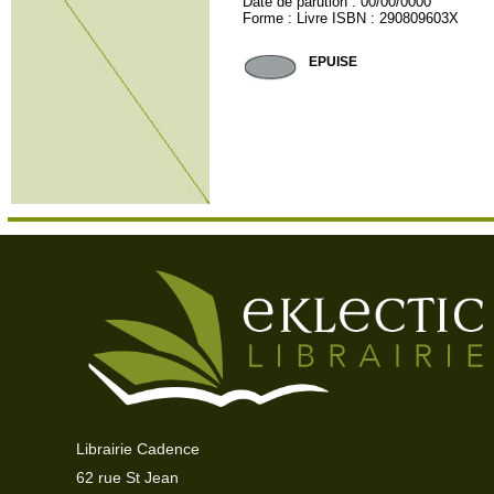
Date de parution : 00/00/0000
Forme : Livre ISBN : 290809603X
TELESMA19
EPUISE
Librairie Cadence
62 rue St Jean