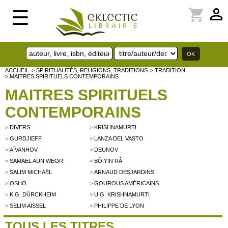
perm_identity
shopping_cart
☰
ACCUEIL
> SPIRITUALITÉS, RELIGIONS, TRADITIONS
> TRADITION
> MAITRES SPIRITUELS CONTEMPORAINS
MAITRES SPIRITUELS
CONTEMPORAINS
>
DIVERS
>
KRISHNAMURTI
>
GURDJIEFF
>
LANZA DEL VASTO
>
AÏVANHOV
>
DEUNOV
>
SAMAËL AUN WEOR
>
BÔ YIN RÂ
>
SALIM MICHAËL
>
ARNAUD DESJARDINS
>
OSHO
>
GOUROUS AMÉRICAINS
>
K.G. DÜRCKHEIM
>
U.G. KRISHNAMURTI
>
SELIM AÏSSEL
>
PHILIPPE DE LYON
TOUS LES TITRES