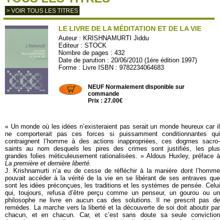
> VOIR TOUS LES TITRES
LE LIVRE DE LA MÉDITATION ET DE LA VIE
Auteur :
KRISHNAMURTI Jiddu
Editeur :
STOCK
Nombre de pages : 432
Date de parution : 20/06/2010 (1ére édition 1997)
Forme : Livre ISBN : 9782234064683
STO30
NEUF Normalement disponible sur
commande
Prix : 27.00€
« Un monde où les idées n’existeraient pas serait un monde heureux car il
ne comporterait pas ces forces si puissamment conditionnantes qui
contraignent l’homme à des actions inappropriées, ces dogmes sacro-
saints au nom desquels les pires des crimes sont justifiés, les plus
grandes folies méticuleusement rationalisées. » Aldous Huxley, préface à
La première et dernière liberté.
J. Krishnamurti n’a eu de cesse de réfléchir à la manière dont l’homme
pouvait accéder à la vérité de la vie en se libérant de ses entraves que
sont les idées préconçues, les traditions et les systèmes de pensée. Celui
qui, toujours, refusa d’être perçu comme un penseur, un gourou ou un
philosophe ne livre en aucun cas des solutions. Il ne prescrit pas de
remèdes. La marche vers la liberté et la découverte de soi doit aboutir par
chacun, et en chacun. Car, et c’est sans doute sa seule conviction