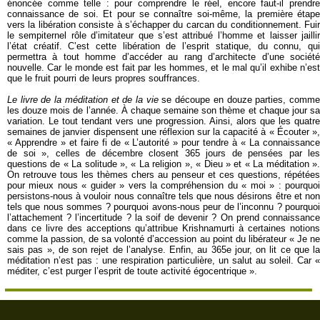
énoncée comme telle : pour comprendre le réel, encore faut-il prendre
connaissance de soi. Et pour se connaître soi-même, la première étape
vers la libération consiste à s’échapper du carcan du conditionnement. Fuir
le sempiternel rôle d’imitateur que s’est attribué l’homme et laisser jaillir
l’état créatif. C’est cette libération de l’esprit statique, du connu, qui
permettra à tout homme d’accéder au rang d’architecte d’une société
nouvelle. Car le monde est fait par les hommes, et le mal qu’il exhibe n’est
que le fruit pourri de leurs propres souffrances.
Le livre de la méditation et de la vie
se découpe en douze parties, comm
les douze mois de l’année. À chaque semaine son thème et chaque jour sa
variation. Le tout tendant vers une progression. Ainsi, alors que les quatre
semaines de janvier dispensent une réflexion sur la capacité à « Écouter »,
« Apprendre » et faire fi de « L’autorité » pour tendre à « La connaissance
de soi », celles de décembre closent 365 jours de pensées par les
questions de « La solitude », « La religion », « Dieu » et « La méditation ».
On retrouve tous les thèmes chers au penseur et ces questions, répétées
pour mieux nous « guider » vers la compréhension du « moi » : pourquoi
persistons-nous à vouloir nous connaître tels que nous désirons être et non
tels que nous sommes ? pourquoi avons-nous peur de l’inconnu ? pourquoi
l’attachement ? l’incertitude ? la soif de devenir ? On prend connaissance
dans ce livre des acceptions qu’attribue Krishnamurti à certaines notions
comme la passion, de sa volonté d’accession au point du libérateur « Je ne
sais pas », de son rejet de l’analyse. Enfin, au 365e jour, on lit ce que la
méditation n’est pas : une respiration particulière, un salut au soleil. Car «
méditer, c’est purger l’esprit de toute activité égocentrique ».